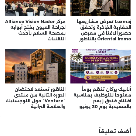
Luxmaj تعرض مشاريعها
مركز Alliance Vision Nador
العقارية الفاخرة وتحقق
لجراحة العيون يفتح أبوابه
حضوراً لافتاً في معرض
بمصحة السلام بأحدث
Oriental Immo بالناظور
التقنيات
أنابيك بركان تنظم يوماً
الناظور تستعد لاحتضان
مفتوحاً للتوظيف بمناسبة
الدورة الثانية من منتدى
افتتاح فندق زيفير
“Venture” حول اللوجستيك
بالسعيدية يوم 30 يونيو
والعلامة الترابية
أضف تعليقاً