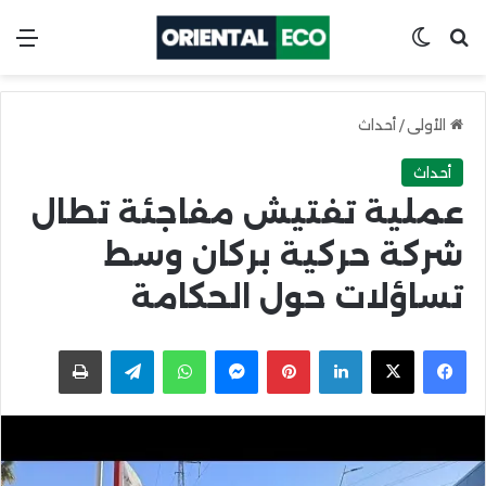
ابحث عن
Switch skin
الق
الأولى
/
أحداث
أحداث
عملية تفتيش مفاجئة تطال
شركة حركية بركان وسط
تساؤلات حول الحكامة
X
Facebook
LinkedIn
Pinterest
Messenger
WhatsApp
Telegram
اطبعها