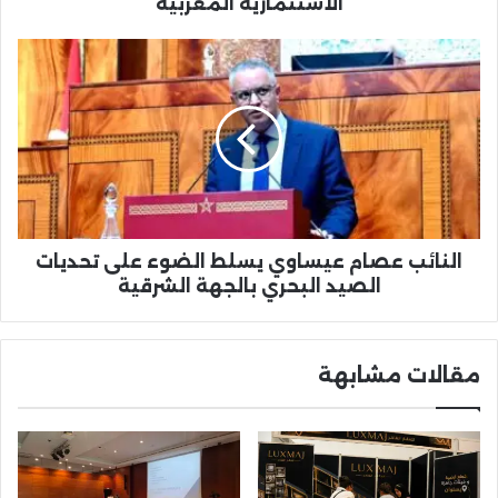
الاستثمارية المغربية
النائب
عصام
عيساوي
يسلط
الضوء
على
تحديات
الصيد
البحري
بالجهة
النائب عصام عيساوي يسلط الضوء على تحديات
الشرقية
الصيد البحري بالجهة الشرقية
مقالات مشابهة