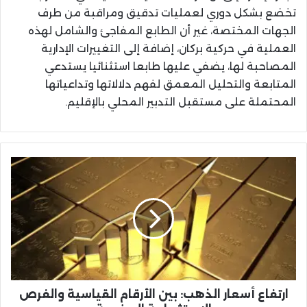
تخضع بشكل دوري لعمليات تدقيق ومراقبة من طرف
الجهات المختصة، غير أن الطابع المفاجئ والشامل لهذه
العملية في حركية بركان، إضافة إلى التغييرات الإدارية
المصاحبة لها، يضفي عليها طابعا استثنائيا يستدعي
المتابعة والتحليل المعمق لفهم دلالاتها وتداعياتها
المحتملة على مستقبل التدبير المحلي بالإقليم.
ارتفاع
أسعار
الذهب:
بين
الأرقام
القياسية
والفرص
الاستثمارية
المغربية
ارتفاع أسعار الذهب: بين الأرقام القياسية والفرص