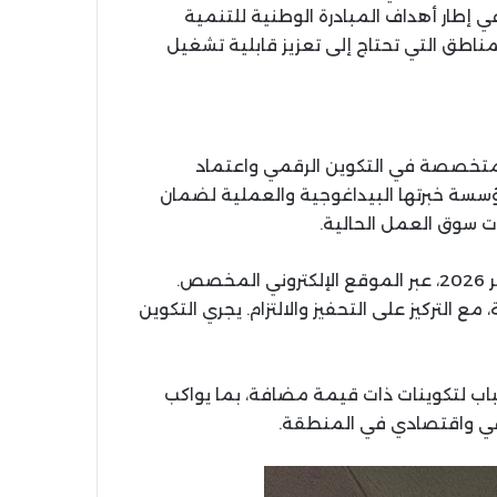
ي إطار أهداف المبادرة الوطنية للتنمية
ناطق التي تحتاج إلى تعزيز قابلية تشغيل
ه العملية بالتعاون مع مؤسسة Web4Jobs، المتخصصة في التكوين الرقمي واعتماد
مؤسسة خبرتها البيداغوجية والعملية لضمان
ت سوق العمل الحالية.
يبدأ التسجيل الأولي ابتداء من 2 يناير وينتهي في 22 يناير 2026، عبر الموقع الإلكتروني المخصص.
ير التسجيل الفئة العمرية من 18 إلى 35 سنة، مع التركيز على التحفيز والالتزام. يجري التكوين
ب لتكوينات ذات قيمة مضافة، بما يواكب
عي واقتصادي في المنطقة.