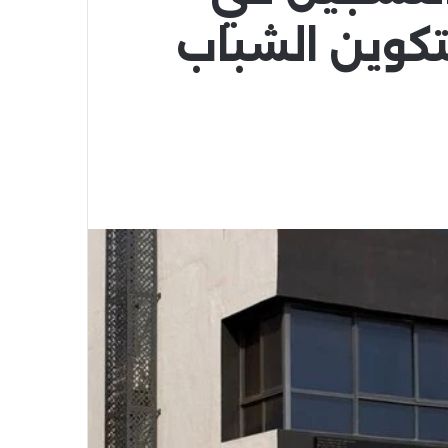
سة 2S Coding لتكوين الشباب