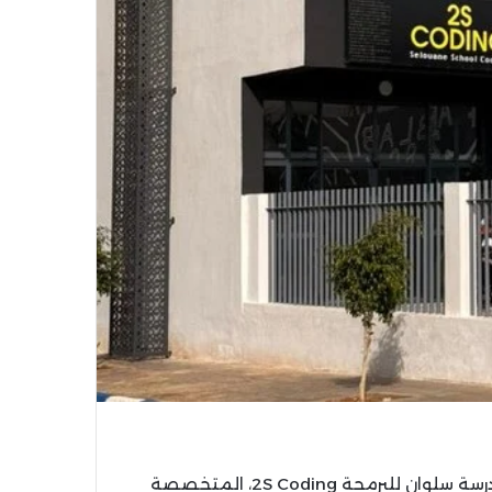
أعلنت عمالة إقليم الناظور عن فتح باب التسجيل في مدرسة سلوان للبرمجة 2S Coding، المتخصصة