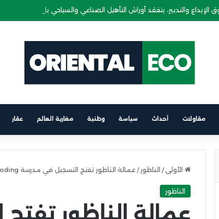
 الإيداع والتدبير، يتفقد أوراش التأهيل الصناعي والسياحي بالناظور والسعيد
مقاولات
أحداث
سياسة
وطنية
مغاربة العالم
عقار
الأولى
/
الناظور
/
عمالة الناظور تفتح التسجيل في مدرسة 2S Coding لتكوين الشباب في البرمجة
الناظور
عمالة الناظور تفتح 