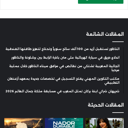
المقالات الشائعة
الناظور تستقبل أزيد من 100 ألف سائح سنوياً وتحتاج لتعزيز طاقتها الفندقية
اندلاع حريق في سيارة كهربائية على متن باخرة الرابط بين برشلونة والناظور
الجالية المغربية تشتكي من نقائص في مرافق ميناء الناظور خلال عملية
مرحبا
مكتب التكوين المهني يفتح التسجيل في تخصصات جديدة بمعهد أزغنغان
التطبيقي
شريهان شركي ابنة بركان تمثل المغرب في مسابقة ملكة جمال العالم 2026
المقالات الحديثة