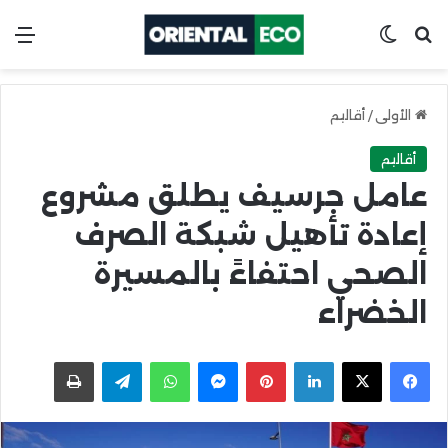
ابحث عن
Switch skin
الق
الأولى
/
أقاليم
أقاليم
عامل جرسيف يطلق مشروع
إعادة تأهيل شبكة الصرف
الصحي احتفاءً بالمسيرة
الخضراء
X
Facebook
LinkedIn
Pinterest
Messenger
WhatsApp
Telegram
اطبعها