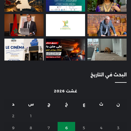
البحث في التاريخ
غشت 2026
ن
ث
ع
خ
ج
س
د
2
1
9
8
7
6
5
4
3