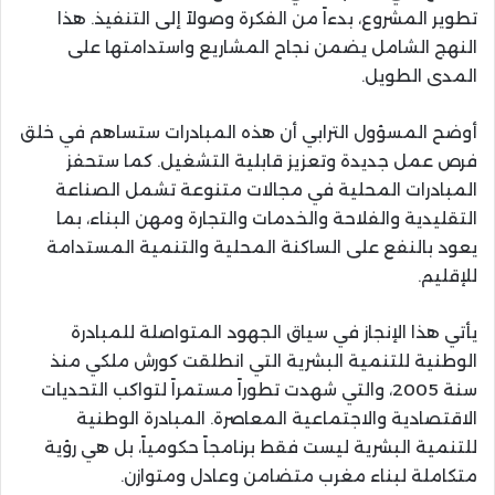
تطوير المشروع، بدءاً من الفكرة وصولاً إلى التنفيذ. هذا
النهج الشامل يضمن نجاح المشاريع واستدامتها على
المدى الطويل.
أوضح المسؤول الترابي أن هذه المبادرات ستساهم في خلق
فرص عمل جديدة وتعزيز قابلية التشغيل. كما ستحفز
المبادرات المحلية في مجالات متنوعة تشمل الصناعة
التقليدية والفلاحة والخدمات والتجارة ومهن البناء، بما
يعود بالنفع على الساكنة المحلية والتنمية المستدامة
للإقليم.
يأتي هذا الإنجاز في سياق الجهود المتواصلة للمبادرة
الوطنية للتنمية البشرية التي انطلقت كورش ملكي منذ
سنة 2005، والتي شهدت تطوراً مستمراً لتواكب التحديات
الاقتصادية والاجتماعية المعاصرة. المبادرة الوطنية
للتنمية البشرية ليست فقط برنامجاً حكومياً، بل هي رؤية
متكاملة لبناء مغرب متضامن وعادل ومتوازن.