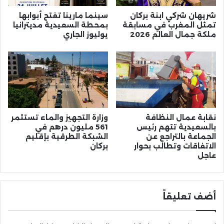
شريهان شركي ابنة بركان
سينما مارينا تفتح أبوابها
تمثل المغرب في مسابقة
بمحطة السعيدية مديترانيا
ملكة جمال العالم 2026
يوليوز الجاري
نقابة عمال النظافة
وزارة التجهيز والماء تستثمر
بالسعيدية تتهم رئيس
561 مليون درهم في
الجماعة بالتراجع عن
الشبكة الطرقية بإقليم
الاتفاقات وتطالب بحوار
بركان
عاجل
أضف تعليقاً