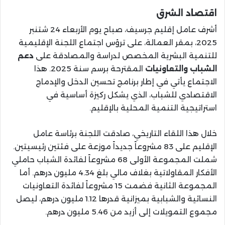
اقتصاد الشرق
أشرف عامل إقليم جرسيف، صباح يوم الأربعاء 24 شتنبر
2025، بمقر العمالة، على ترؤس اجتماع اللجنة الإقليمية
للتنمية البشرية المخصص لدراسة والمصادقة على
دعم
الشباب والتعاونيات
المقترحة برسم سنة 2025. هذا
الاجتماع يأتي في إطار برنامج تحسين الدخل والإدماج
الاقتصادي للشباب، الذي يشكل ركيزة أساسية في
استراتيجية التنمية المحلية بالإقليم.
خلال هذا اللقاء التاريخي، صادقت اللجنة برئاسة عامل
الإقليم على 83 مشروعاً جديداً موزعة على فئتين رئيسيتين.
شملت المجموعة الأولى 68 مشروعاً لفائدة الشباب حاملي
الأفكار المقاولاتية بغلاف مالي بلغ 4.34 مليون درهم. أما
المجموعة الثانية فضمت 15 مشروعاً لفائدة التعاونيات
النسائية والشبابية بميزانية قدرها 1.12 مليون درهم، ليصل
مجموع التمويلات إلى أزيد من 5.46 مليون درهم.