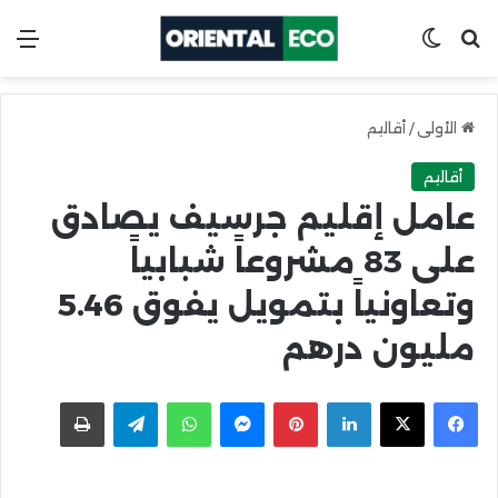
ابحث عن
Switch skin
الق
الأولى
/
أقاليم
أقاليم
عامل إقليم جرسيف يصادق
على 83 مشروعاً شبابياً
وتعاونياً بتمويل يفوق 5.46
مليون درهم
X
Facebook
LinkedIn
Pinterest
Messenger
WhatsApp
Telegram
اطبعها