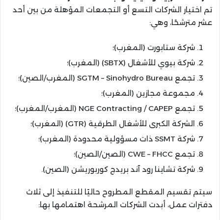
تم اختيار الشركات التسع أو التجمعات المؤهلة من بين أحد
عشر مترشحًا، وهي:
شركة ستابورت (المغرب)؛
شركة بيوي للأشغال (SBTX) (المغرب)؛
تجمع SGTM – Sinohydro Bureau (المغرب/الصين)؛
مجموعة مجازين (المغرب)؛
تجمع NGE Contracting / CAPEP (المغرب/المغرب)؛
الشركة الكبرى للأشغال الطرقية (GTR) (المغرب)؛
شركة SSMT ذات مسؤولية محدودة (المغرب)؛
تجمع CWE – FHCC (الصين/الصين)؛
شركة تشاينا رود آند بريدج كوربوريشن (الصين).
سيتم تقسيم المقطع المطروح حاليًا للتنفيذ إلى ثلاث
دفترات عمل، أبدت الشركات المرشحة اهتمامها بها: