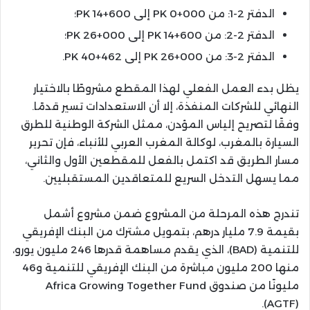
الدفتر 2-1: من PK 0+000 إلى PK 14+600؛
الدفتر 2-2: من PK 14+600 إلى PK 26+000؛
الدفتر 2-3: من PK 26+000 إلى PK 40+462.
يظل بدء العمل الفعلي لهذا المقطع مشروطًا بالاختيار
النهائي للشركات المنفذة، إلا أن الاستعدادات تسير قدمًا.
وفقًا لتصريح إلياس المؤدن، ممثل الشركة الوطنية للطرق
السيارة بالمغرب، لوكالة المغرب العربي للأنباء، فإن تحرير
مسار الطريق قد اكتمل بالفعل للمقطعين الأول والثاني،
مما يسهل التدخل السريع للمتعاقدين المستقبليين.
تندرج هذه المرحلة من المشروع ضمن مشروع أشمل
بقيمة 7.9 مليار درهم، بتمويل مشترك من البنك الإفريقي
للتنمية (BAD)، الذي يقدم مساهمة قدرها 246 مليون يورو،
منها 200 مليون مباشرة من البنك الإفريقي للتنمية و46
مليونًا من صندوق Africa Growing Together Fund
(AGTF).