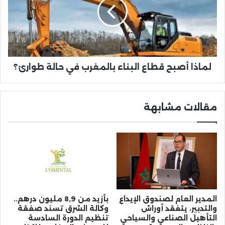
البناء
بالمغرب
في
حالة
طوارئ؟
لماذا أصبح قطاع البناء بالمغرب في حالة طوارئ؟
مقالات مشابهة
المدير العام لصندوق الإيداع
بأزيد من 8,9 مليون درهم..
والتدبير، يتفقد أوراش
وكالة الشرق تسند صفقة
التأهيل الصناعي والسياحي
تنظيم الدورة السادسة