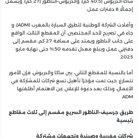
ساكا–الدريوش (40.5 كم)، والدريوش–الناظور (27 كم)، ويشمل
إجمالًا 8 دفترات عمل.
وأفادت الشركة الوطنية للطرق السيارة بالمغرب (ADM)، و
جاء في تصريح لأحد المختصين، أن المقطع الثالث، الواقع
على جانب الناظور ويمتد على مسافة 27 كم، مقسم إلى
دفترتي عمل ويبلغ معدل تقدمه 50% حتى نهاية مايو
2025.
أما بالنسبة للمقطع الثاني، بين ساكا والدريوش، فإن الأمور
تتسارع: حيث تمت مؤخرًا تأهيل تسع شركات للمشاركة في
الأعمال، وذلك بعد دعوة للإعلان عن الاهتمام أطلقتها
ADM.
طريق جرسيف-الناظور السريع مقسم إلى ثلاث مقاطع
رئيسية
شركات مغربية وصينية وتجمعات مشتركة