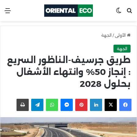
ابحث عن
Switch skin
الق
الأولى
/
الجهة
الجهة
طريق جرسيف-الناظور السريع
: إنجاز 50% وانتهاء الأشغال
بحلول 2028
X
Facebook
LinkedIn
Pinterest
Messenger
WhatsApp
Telegram
اطبعها