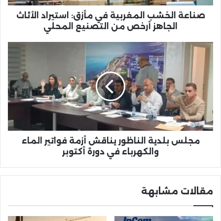
أرخص
من
صناعة الخشب المغربية في مأزق: استيراد الأثاث
التصنيع
الجاهز أرخص من التصنيع المحلي
المحلي
مجلس
بلدية
الناظور
يناقش
أزمة
فواتير
الماء
والكهرباء
في
دورة
مجلس بلدية الناظور يناقش أزمة فواتير الماء
أكتوبر
والكهرباء في دورة أكتوبر
مقالات مشابهة