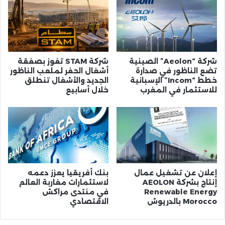
شركة “Aeolon” الصينية
شركة STAM تفوز بصفقة
تضع الناظور في صدارة
أشغال الحفر لملعب الناظور
خطط “Incom” الإسبانية
الجديد والأشغال تنطلق
للاستثمار في المغرب
خلال أسابيع
إعلان عن تشغيل عمال
بنك أفريقيا يعزز دعمه
إنتاج بشركة AEOLON
لاستثمارات مغاربة العالم
Renewable Energy
في منتدى مراكش
Morocco بالدريوش
الاقتصادي