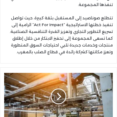
تنفذها المجموعة.
تتطلع صوناصيد إلى المستقبل بثقة كبيرة، حيث تواصل
تنفيذ خطتها الاستراتيجية “Act For Impact” الرامية إلى
تسريع التطوير التجاري وتعزيز القدرة التنافسية الصناعية.
كما تسعى المجموعة إلى تحفيز الابتكار من خلال إطلاق
منتجات وخدمات جديدة تلبي احتياجات السوق المتطورة
وتعزز مكانتها كشركة رائدة في قطاع الصلب بالمغرب.
صناعة
الخشب
المغربية
في
مأزق:
استيراد
الأثاث
الجاهز