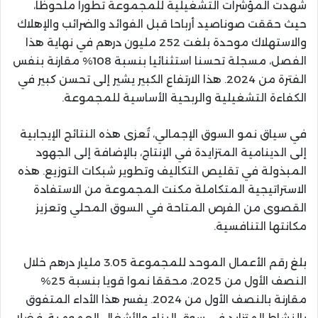
شهدت المؤشرات التشغيلية للمجموعة تطورا ملحوظا،
حيث حققت صوناصيد أرباحا قبل الفوائد والضرائب والإهلاك
والاستهلاك موحدة بلغت 252 مليون درهم في نهاية هذا
الفصل، مسجلة تحسنا استثنائيا بنسبة 108% مقارنة بنفس
الفترة من 2024. هذا الارتفاع الكبير يشير إلى تحسن كبير في
الكفاءة التشغيلية والربحية الأساسية للمجموعة.
في سياق نمو السوق الإجمالي، تُعزى هذه النتائج الإيجابية
إلى الدينامية المتزايدة في الإنتاج، بالإضافة إلى الجهود
المبذولة في تقليص التكاليف وتطوير شبكات التوزيع. هذه
الاستراتيجية المتكاملة مكنت المجموعة من الاستفادة
القصوى من الفرص المتاحة في السوق المحلي وتعزيز
مكانتها التنافسية.
بلغ رقم الأعمال الموحد للمجموعة 3.05 مليار درهم خلال
النصف الأول من 2025، محققا نموا قويا بنسبة 25%
مقارنة بالنصف الأول من 2024. يفسر هذا الأداء المتفوق
بالنشاط المتزايد في سوق البناء والأشغال العمومية، فضلا