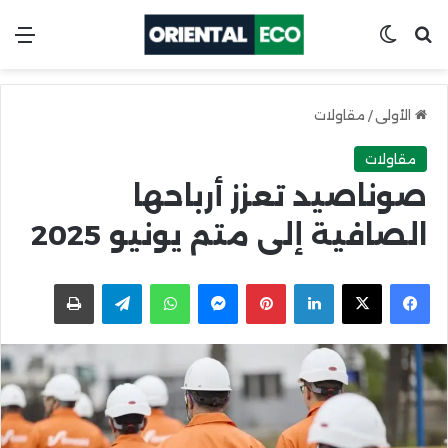
ابحث عن
Switch skin
الق
الأولى
/
مقاولات
مقاولات
صوناصيد تعزز أرباحها
الصافية إلى متم يونيو 2025
X
Facebook
LinkedIn
Pinterest
Messenger
WhatsApp
Telegram
اطبعها