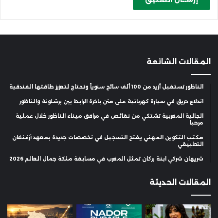
المقالات الشائعة
الناظور تستقبل أزيد من 100 ألف سائح سنوياً وتحتاج لتعزيز طاقتها الفندقية
اندلاع حريق في سيارة كهربائية على متن باخرة الرابط بين برشلونة والناظور
الجالية المغربية تشتكي من نقائص في مرافق ميناء الناظور خلال عملية
مرحبا
مكتب التكوين المهني يفتح التسجيل في تخصصات جديدة بمعهد أزغنغان
التطبيقي
شريهان شركي ابنة بركان تمثل المغرب في مسابقة ملكة جمال العالم 2026
المقالات الحديثة