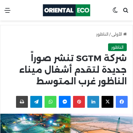
ابحث عن
Switch skin
الق
الأولى
/
الناظور
الناظور
شركة SGTM تنشر صوراً
جديدة لتقدم أشغال ميناء
الناظور غرب المتوسط
X
Facebook
LinkedIn
Pinterest
Messenger
WhatsApp
Telegram
اطبعها