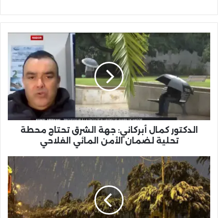
الدكتور
كمال
أبركاني:
جهة
الشرق
تحتاج
محطة
تحلية
لضمان
الأمن
الدكتور كمال أبركاني: جهة الشرق تحتاج محطة
المائي
تحلية لضمان الأمن المائي الفلاحي
الفلاحي
تساقطات
ثلجية
نادرة
بوجدة
بعد
15