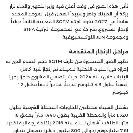
تأتي هذه الصور في وقت أعلن فيه وزير التجهيز والماء نزار
بركة أن الميناء جاهز وسيبدأ العمل قبل الموعد المحدد
سابقاً في 2027. تقود شركة SGTM المغربية ائتلافاً دولياً
لإنجاز المشروع، بشراكة مع المجموعة التركية STFA
ومجموعة JDN اللوكسمبورغية.
مراحل الإنجاز المتقدمة
تظهر الصور المنشورة من طرف SGTM حجم التقدم الذي تم
إحرازه في البنيات التحتية للميناء. تم إنجاز شبه كامل
البنيات خلال سنة 2024، حيث يتضمن المشروع حاجزاً بحرياً
رئيسياً بطول 4.3 كيلومتر تقريباً، وحاجزاً ثانوياً بطول 1.2
كيلومتر.
يشمل الميناء محطتين للحاويات: المحطة الشرقية بطول
1,520 متراً والمحطة الغربية بطول 1,440 متراً، بعمق 18
متراً. انطلقت أشغال البناء سنة 2016 بتكلفة إجمالية تقدر بـ
7.61 مليار درهم (حوالي 800 مليون دولار)، بتمويل يتجاوز