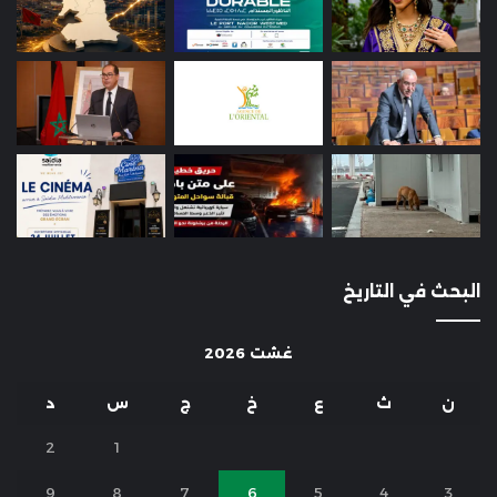
البحث في التاريخ
غشت 2026
ن
ث
ع
خ
ج
س
د
2
1
9
8
7
6
5
4
3