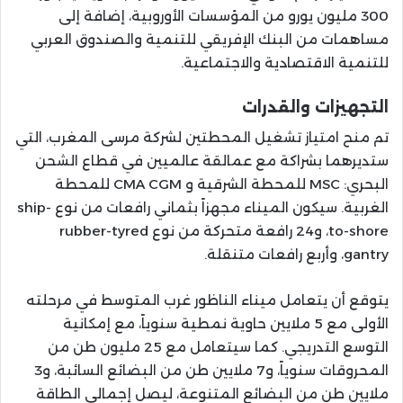
300 مليون يورو من المؤسسات الأوروبية، إضافة إلى
مساهمات من البنك الإفريقي للتنمية والصندوق العربي
للتنمية الاقتصادية والاجتماعية.
التجهيزات والقدرات
تم منح امتياز تشغيل المحطتين لشركة مرسى المغرب، التي
ستديرهما بشراكة مع عمالقة عالميين في قطاع الشحن
البحري: MSC للمحطة الشرقية و CMA CGM للمحطة
الغربية. سيكون الميناء مجهزاً بثماني رافعات من نوع ship-
to-shore، و24 رافعة متحركة من نوع rubber-tyred
gantry، وأربع رافعات متنقلة.
يتوقع أن يتعامل ميناء الناظور غرب المتوسط في مرحلته
الأولى مع 5 ملايين حاوية نمطية سنوياً، مع إمكانية
التوسع التدريجي. كما سيتعامل مع 25 مليون طن من
المحروقات سنوياً، و7 ملايين طن من البضائع السائبة، و3
ملايين طن من البضائع المتنوعة، ليصل إجمالي الطاقة