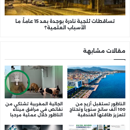
عاماً:
ما
الأسباب
العلمية؟
تساقطات ثلجية نادرة بوجدة بعد 15 عاماً: ما
الأسباب العلمية؟
مقالات مشابهة
الناظور تستقبل أزيد من
الجالية المغربية تشتكي من
100 ألف سائح سنوياً وتحتاج
نقائص في مرافق ميناء
لتعزيز طاقتها الفندقية
الناظور خلال عملية مرحبا