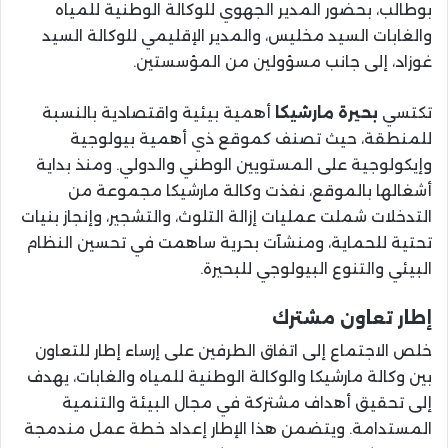
بوطالب، بحضور المدير الجهوي للوكالة الوطنية للمياه
والغابات السيد مخليس، والمدير الإقليمي للوكالة السيد
غوزاد، إلى جانب مسؤولين من المؤسستين.
تكتسي
بحيرة مارشيكا
أهمية بيئية واقتصادية بالنسبة
للمنطقة، حيث تصنف كموقع ذي أهمية بيولوجية
وإيكولوجية على المستويين الوطني والدولي. ومنذ بداية
أشغالها بالموقع، نفذت وكالة مارشيكا مجموعة من
التدخلات شملت عمليات إزالة التلوث، والتشجير، وإنجاز بنيات
تحتية للحماية، ومنشآت بحرية ساهمت في تحسين النظام
البيئي والتنوع البيولوجي للبحيرة.
إطار تعاون مشترك
خلص الاجتماع إلى اتفاق الطرفين على إرساء إطار للتعاون
بين وكالة مارشيكا والوكالة الوطنية للمياه والغابات، يهدف
إلى تحقيق أهداف مشتركة في مجال البيئة والتنمية
المستدامة. ويتضمن هذا الإطار إعداد خطة عمل مندمجة