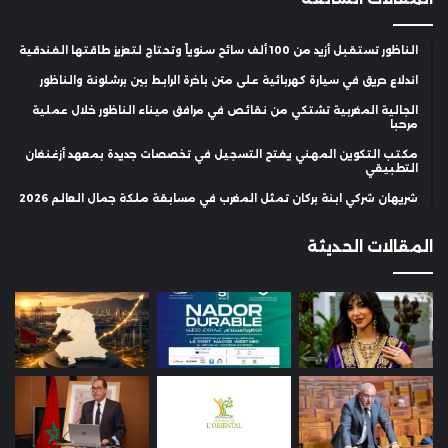
الناظور تستقبل أزيد من 100 ألف سائح سنوياً وتحتاج لتعزيز طاقتها الفندقية
اندلاع حريق في سيارة كهربائية على متن باخرة الرابط بين برشلونة والناظور
الجالية المغربية تشتكي من نقائص في مرافق ميناء الناظور خلال عملية
مرحبا
مكتب التكوين المهني يفتح التسجيل في تخصصات جديدة بمعهد أزغنغان
التطبيقي
شريهان شركي ابنة بركان تمثل المغرب في مسابقة ملكة جمال العالم 2026
المقالات الحديثة