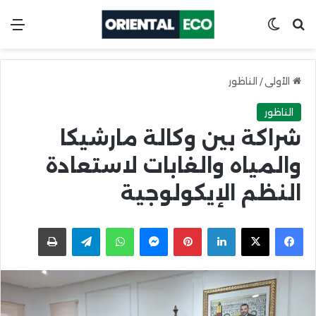
ابحث عن
Switch skin
الق
الأولى
/
الناظور
الناظور
شراكة بين وكالة مارشيكا
والمياه والغابات لاستعادة
النظم الإيكولوجية
X
Facebook
LinkedIn
Pinterest
Messenger
WhatsApp
Telegram
اطبعها