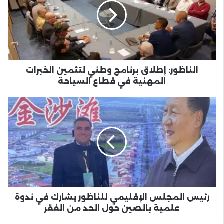
وطني
لتثمين
الخبرات
المهنية
في
قطاع
السياحة
الناظور: إطلاق برنامج وطني لتثمين الخبرات
المهنية في قطاع السياحة
رئيس
المجلس
الإقليمي
للناظور
يشارك
في
ندوة
علمية
بالصين
حول
رئيس المجلس الإقليمي للناظور يشارك في ندوة
الحد
علمية بالصين حول الحد من الفقر
من