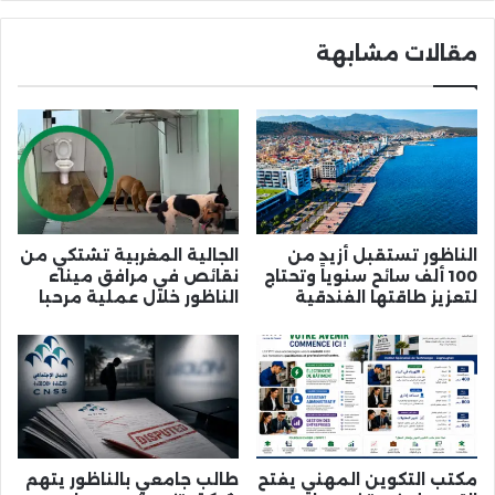
الفقر
مقالات مشابهة
الناظور تستقبل أزيد من
الجالية المغربية تشتكي من
100 ألف سائح سنوياً وتحتاج
نقائص في مرافق ميناء
لتعزيز طاقتها الفندقية
الناظور خلال عملية مرحبا
مكتب التكوين المهني يفتح
طالب جامعي بالناظور يتهم