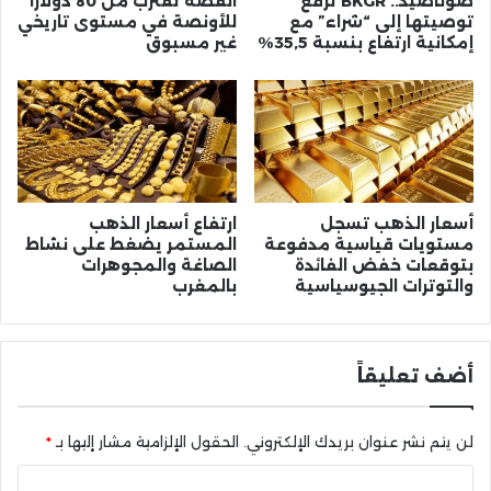
صوناصيد.. BKGR ترفع
الفضة تقترب من 80 دولارا
توصيتها إلى “شراء” مع
للأونصة في مستوى تاريخي
إمكانية ارتفاع بنسبة 35,5%
غير مسبوق
أسعار الذهب تسجل
ارتفاع أسعار الذهب
مستويات قياسية مدفوعة
المستمر يضغط على نشاط
بتوقعات خفض الفائدة
الصاغة والمجوهرات
والتوترات الجيوسياسية
بالمغرب
أضف تعليقاً
لن يتم نشر عنوان بريدك الإلكتروني.
الحقول الإلزامية مشار إليها بـ
*
ا