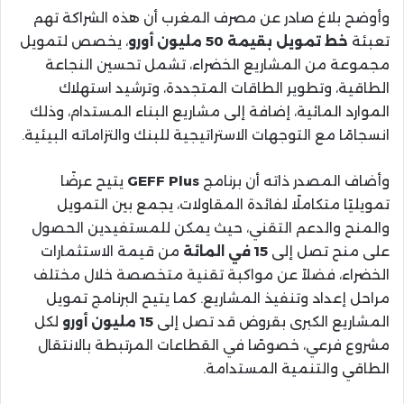
وأوضح بلاغ صادر عن مصرف المغرب أن هذه الشراكة تهم
تعبئة
خط تمويل بقيمة 50 مليون أورو
، يخصص لتمويل
مجموعة من المشاريع الخضراء، تشمل تحسين النجاعة
الطاقية، وتطوير الطاقات المتجددة، وترشيد استهلاك
الموارد المائية، إضافة إلى مشاريع البناء المستدام، وذلك
انسجامًا مع التوجهات الاستراتيجية للبنك والتزاماته البيئية.
وأضاف المصدر ذاته أن برنامج
GEFF Plus
يتيح عرضًا
تمويليًا متكاملًا لفائدة المقاولات، يجمع بين التمويل
والمنح والدعم التقني، حيث يمكن للمستفيدين الحصول
على منح تصل إلى
15 في المائة
من قيمة الاستثمارات
الخضراء، فضلاً عن مواكبة تقنية متخصصة خلال مختلف
مراحل إعداد وتنفيذ المشاريع. كما يتيح البرنامج تمويل
المشاريع الكبرى بقروض قد تصل إلى
15 مليون أورو
لكل
مشروع فرعي، خصوصًا في القطاعات المرتبطة بالانتقال
الطاقي والتنمية المستدامة.