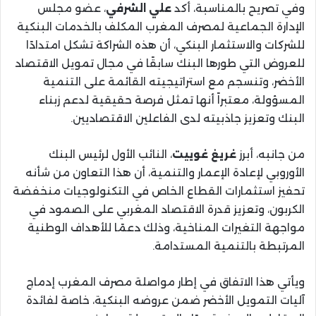
وفي تصريح بالمناسبة، أكد
علي الشرفي
، عضو مجلس
الإدارة الجماعية لمصرف المغرب المكلف بالخدمات البنكية
للشركات والاستثمار البنكي، أن هذه الشراكة تشكل امتدادًا
للعروض التي طورها البنك سابقًا في مجال تمويل الاقتصاد
الأخضر، وتنسجم مع استراتيجيته القائمة على التنمية
المسؤولة، معتبراً أنها تمثل فرصة حقيقية لدعم زبناء
البنك وتعزيز جاذبيته لدى الفاعلين الاقتصاديين.
من جانبه، أبرز
غريغ غوييت
، النائب الأول لرئيس البنك
الأوروبي لإعادة الإعمار والتنمية، أن هذا التعاون من شأنه
تحفيز استثمارات القطاع الخاص في التكنولوجيات منخفضة
الكربون، وتعزيز قدرة الاقتصاد المغربي على الصمود في
مواجهة التغيرات المناخية، وذلك دعمًا للأهداف الوطنية
المرتبطة بالتنمية المستدامة.
ويأتي هذا الاتفاق في إطار مواصلة مصرف المغرب إدماج
آليات التمويل الأخضر ضمن عروضه البنكية، خاصة لفائدة