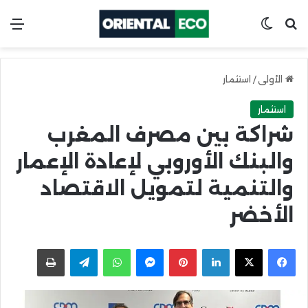
ابحث عن
Switch skin
الق
الأولى
/
استثمار
استثمار
شراكة بين مصرف المغرب
والبنك الأوروبي لإعادة الإعمار
والتنمية لتمويل الاقتصاد
الأخضر
X
Facebook
LinkedIn
Pinterest
Messenger
WhatsApp
Telegram
اطبعها