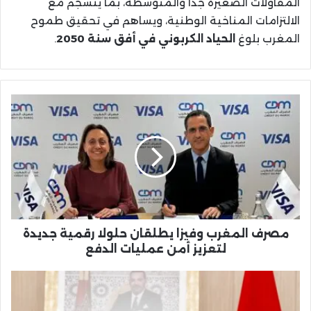
المقاولات الصغيرة جدًا والمتوسطة، بما ينسجم مع
الالتزامات المناخية الوطنية، ويساهم في تحقيق طموح
المغرب بلوغ
الحياد الكربوني في أفق سنة 2050
.
مصرف
المغرب
وفيزا
يطلقان
حلولا
رقمية
جديدة
لتعزيز
أمن
عمليات
مصرف المغرب وفيزا يطلقان حلولا رقمية جديدة
الدفع
لتعزيز أمن عمليات الدفع
اجتماع
مجلس
إدارة