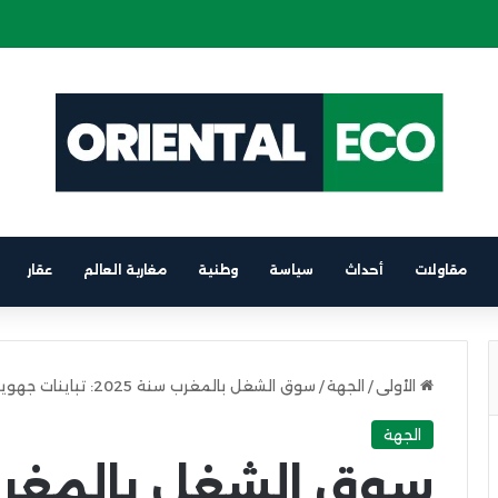
ة كهربائية على متن باخرة الرابط بين برشلونة والناظور
مقاولات
أحداث
سياسة
وطنية
مغاربة العالم
عقار
الأولى
/
الجهة
/
سوق الشغل بالمغرب سنة 2025: تباينات جهوية تضع جهة الشرق في صدارة معدلات البطالة
الجهة