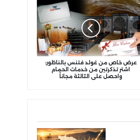
ض
ص
د
نس
ناظور:
ر
رتين
مات
عرض خاص من غولد فتنس بالناظور:
مام
اشتر تذكرتين من خدمات الحمام
حصل
واحصل على الثالثة مجاناً
ى
لثة
اً