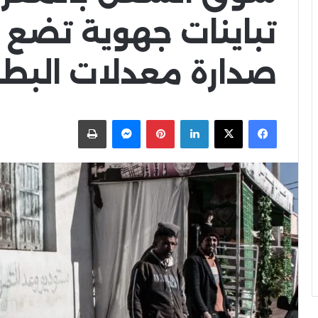
تباينات جهوية تضع
صدارة معدلات البطا
X
Facebook
LinkedIn
Pinterest
Messenger
اطبعها