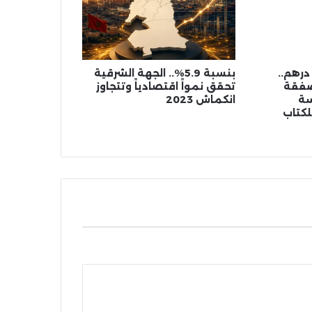
مليون درهم..
بنسبة 5.9%.. الجهة الشرقية
صفقة
تحقق نمواً اقتصادياً وتتجاوز
سة
انكماش 2023
لكتاب