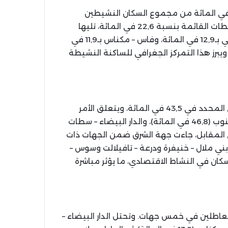
هر المذكرة الإخبارية أن خمس جهات فقط تضم 72,3 في المائة من مجموع السكان النشيطين
البالغين 15 سنة فما فوق. وتتقدم جهة الدار البيضاء – سطات القائمة بنسبة 22,6 في المائة، تليها
الرباط – سلا – القنيطرة بـ13,4 في المائة، ثم مراكش – آسفي بـ12,9 في المائة، وفاس – مكناس بـ11,9 في
– تطوان – الحسيمة بـ11,6 في المائة. ويبرز هذا التمركز الجغرافي للساكنة النشيطة
سجلت أربع جهات معدلات نشاط تفوق المتوسط الوطني المحدد في 43,5 في المائة، ويتعلق الأمر
بطنجة – تطوان – الحسيمة (47,3 في المائة)، وجهات الجنوب (46,8 في المائة)، والدار البيضاء – سطات
 – آسفي (43,6 في المائة). في المقابل، جاءت جهة الشرق ضمن الجهات ذات
4 في المائة، إلى جانب بني ملال – خنيفرة ودرعة – تافيلالت وسوس –
ن في النشاط الاقتصادي، ما يؤثر مباشرة
المائة من مجموع العاطلين في خمس جهات. وتحتل الدار البيضاء –