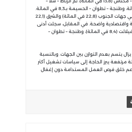
سطات المرتبة الأولى بنسبة 25,5 في المائة، تليها فاس – مكناس (13,8 في المائة)، ثم الرباط – سلا –
أما من حيث المعدلات، فقد سُجلت أعلى نسب البطالة في جهات الجنوب (22,8 في المائة) والشرق (22,1
ة واقتصادية واضحة. في المقابل، سجلت أدنى
المعدلات في مراكش – آسفي (8,1 في المائة)، ودرعة – تافيلالت (8,4 في المائة)، وطنجة – تطوان –
يزال يتسم بعدم التوازن بين الجهات. وبالنسبة
مرتفعة يبرز الحاجة إلى سياسات تشغيل أكثر
دعم خلق فرص العمل المستدامة دون إغفال
يد الإلكتروني
اطبعها