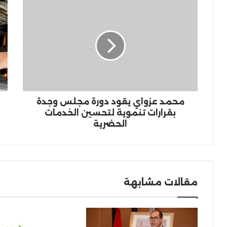
محمد
عر
عزواي
خا
يقود
من
دورة
غول
مجلس
فت
وجدة
بال
بقرارات
اشت
تنموية
تذك
لتحسين
من
الخدمات
خد
محمد عزواي يقود دورة مجلس وجدة
الحضرية
الح
بقرارات تنموية لتحسين الخدمات
وا
الحضرية
عل
الثا
مجان
مقالات مشابهة