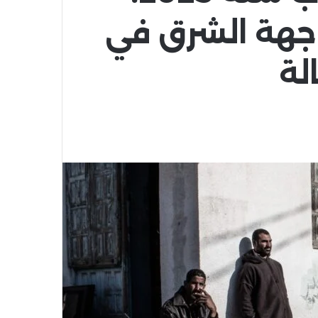
 جهة الشرق في
لة