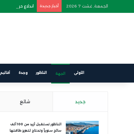
الجمعة, غشت 7 2026
أخبار جديدة
اندلاع حريق في سيار
الأولى
الناظور
وجدة
أقاليم
الجهة
جديد
شائع
الناظور تستقبل أزيد من 100 ألف
سائح سنوياً وتحتاج لتعزيز طاقتها