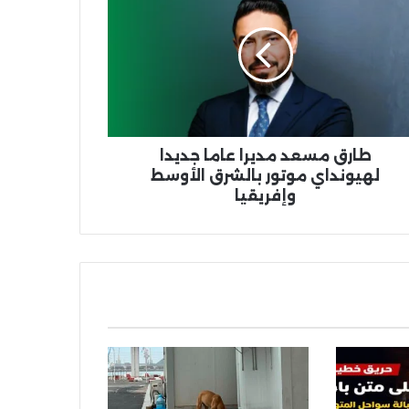
را
ا
دا
ونداي
ور
شرق
وسط
ريقيا
طارق مسعد مديرا عاما جديدا
لهيونداي موتور بالشرق الأوسط
وإفريقيا