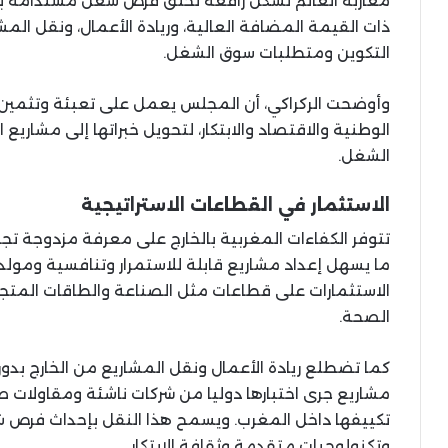
مغاربة العالم تشكل رافعة لخلق فرص شغل مستدامة بال
ذات القيمة المضافة العالية، وريادة الأعمال، ونقل الم
التكوين ومتطلبات سوق الشغل.
وأوضحت الركراكي، أن المجلس يعمل على تعبئة وتثمين 
الوطنية والاقتصاد والابتكار، لتحويل خبراتها إلى مشار
الشغل.
الاستثمار في القطاعات الاستراتيجية
تتوفر الكفاءات المغربية بالخارج على معرفة مزدوجة تج
ما يسهل إعداد مشاريع قابلة للاستمرار وتنافسية ومول
الاستثمارات على قطاعات مثل الصناعة والطاقات المتجد
الصحة.
كما تضطلع ريادة الأعمال ونقل المشاريع من الخارج بدور
مشاريع جرى اختبارها دوليا من شركات ناشئة ومقاولا
تكييفها داخل المغرب. ويسمح هذا النقل بإحداث فرص ش
وتكنولوجيات متقدمة وثقافة الابتكار.