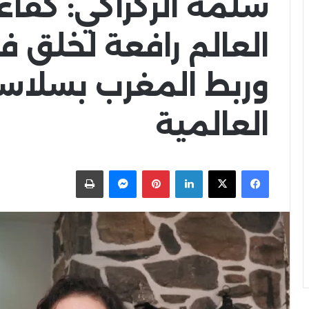
سلمة الركراكي: كفاء
العالم رافعة لخلق 
وربط المغرب بسلاس
العالمية
X
Facebook
LinkedIn
Pinterest
Messenger
اطبعها