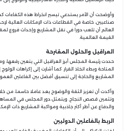
وأوضحت أن الأمر يستدعي تيسير انخراط هذه الكفاءات كم
صناعيين، خاصة في القطاعات ذات الإمكانات العالية لإح
العالم أن تلعب دورا في نقل المشاريع وإحداث فروع لم
القيمة العالمية.
العراقيل والحلول المقترحة
حددت رئيسة المجلس أبرز العراقيل التي يتعين رفعها، 
المتاحة وبطء اتخاذ القرار. كما أشارت إلى إكراهات الول
المشاريع والحاجة إلى تنسيق أفضل بين الفاعلين العمو
وأكدت أن تعزيز الثقة والوضوح يعد عاملا حاسما، من خل
وتثمين قصص النجاح. ويتمثل دور المجلس في المساهمة
والدفاع عن أطر أكثر جاذبية ومواكبة المشاريع ذات الإمكان
الربط بالفاعلين الدوليين
لفتت الركراكي إلى أن الكفاءات المغربية بالخارج تلعب 