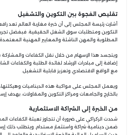
تقليص الفجوة بين التكوين والتشغيل
أشارت رئيسة المجلس إلى أن خبرة مغاربة العالم تعد ر
التكوين ومتطلبات سوق الشغل الحقيقية. فبفضل تجربته
المطلوبة والمهن الناشئة والمعايير المهنية المعتمدة ح
ويتجسد هذا الإسهام من خلال نقل الكفاءات والمشاركة ف
إضافة إلى مبادرات الإرشاد لفائدة الطلبة والكفاءات ال
مع الواقع الاقتصادي وتعزيز قابلية التشغيل.
ويعمل المجلس على مواكبة هذه الديناميات وهيكلتها، عب
بالخارج والجامعات ومراكز التكوين والمقاولات، بهدف إر
من الخبرة إلى الشراكة الاستثمارية
شددت الركراكي على ضرورة أن تتجاوز تعبئة الكفاءات المغ
ضمن دينامية شراكة واستثمار مستدام. ويتطلب ذلك إرسا
حيث الرساميل المالية والخبرة الاستراتيجية والولوج إلى ا