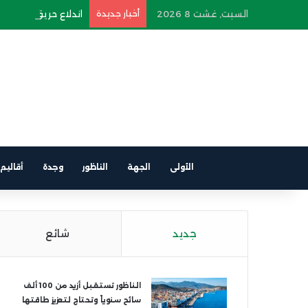
السبت, غشت 8 2026
أخبار جديدة
اندلاع حريق في سيارة
الأولى
الجهة
الناظور
وجدة
أقاليم
جديد
شائع
الناظور تستقبل أزيد من 100 ألف
سائح سنوياً وتحتاج لتعزيز طاقتها