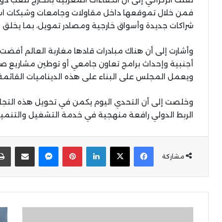
فمن خلال تموقعها داخل مقاولات وجامعات وشبكات اس
شراكات جديدة وأسواق خارجية ومصادر تمويل، بما يخلق 
وأشارت إلى أن هناك مبادرات قادها مغاربة العالم أفضت
أجنبية وإحداث برامج تعاون جامعي أو توطين مشاريع ص
ويعمل المجلس على البناء على هذه الديناميات القائمة
وخلصت إلى أن التحدي اليوم يكمن في تحويل هذه التجار
الربط الدولي رافعة منهجية في خدمة التشغيل والتنمية
X
Facebook
LinkedIn
Pinterest
Messenger
المشاركة عبر البر
مشاركة
تساقطات
طار
مطرية
مس