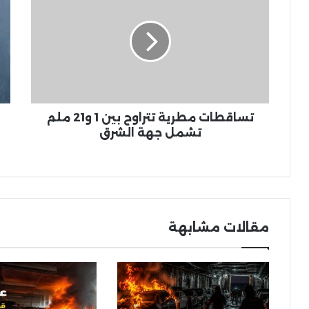
تتراوح
مدي
بين
عام
1
جدي
و21
لهي
ملم
موت
تشمل
بال
جهة
الأ
الشرق
وإف
تساقطات مطرية تتراوح بين 1 و21 ملم
تشمل جهة الشرق
مقالات مشابهة