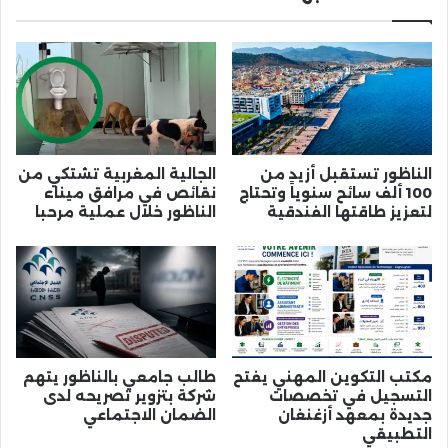
الناظور تستقبل أزيد من
الجالية المغربية تشتكي من
100 ألف سائح سنوياً وتحتاج
نقائص في مرافق ميناء
لتعزيز طاقتها الفندقية
الناظور خلال عملية مرحبا
مكتب التكوين المهني يفتح
طالب جامعي بالناظور يتهم
التسجيل في تخصصات
شركة بتزوير تصريحه لدى
جديدة بمعهد أزغنغان
الضمان الاجتماعي
التطبيقي