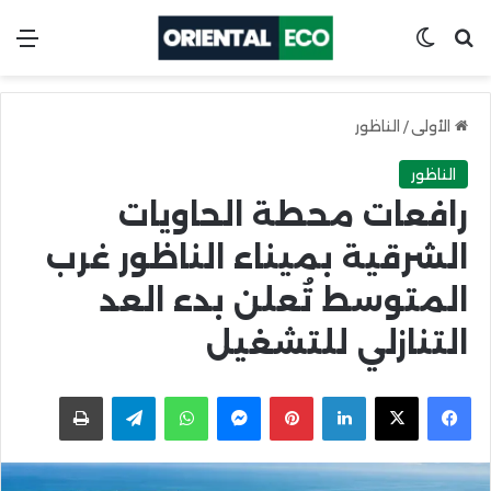
ابحث عن
Switch skin
الق
الأولى
/
الناظور
الناظور
رافعات محطة الحاويات
الشرقية بميناء الناظور غرب
المتوسط تُعلن بدء العد
التنازلي للتشغيل
X
Facebook
LinkedIn
Pinterest
Messenger
WhatsApp
Telegram
اطبعها