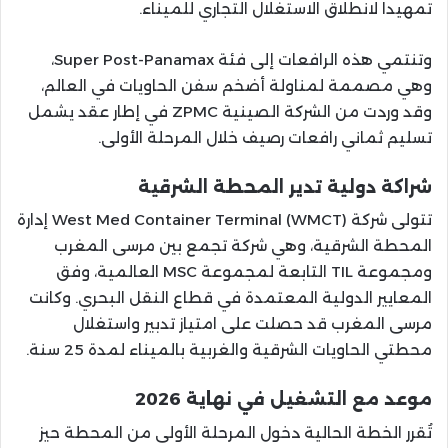
تمهيداً لانطلاق الاستغلال التجاري للميناء.
وتنتمي هذه الرافعات إلى فئة Super Post-Panamax،
وهي مصممة لمناولة أضخم سفن الحاويات في العالم،
وقد وردت من الشركة الصينية ZPMC في إطار عقد يشمل
تسليم ثماني رافعات رصيف خلال المرحلة الأولى.
شراكة دولية تدير المحطة الشرقية
تتولى شركة West Med Container Terminal (WMCT) إدارة
المحطة الشرقية، وهي شركة تجمع بين مرسى المغرب
ومجموعة TIL التابعة لمجموعة MSC العالمية، وفق
المعايير الدولية المعتمدة في قطاع النقل البحري. وكانت
مرسى المغرب قد حصلت على امتياز تدبير واستغلال
محطتي الحاويات الشرقية والغربية بالميناء لمدة 25 سنة.
موعد مع التشغيل في نهاية 2026
تُقرر الخطة الحالية دخول المرحلة الأولى من المحطة حيز