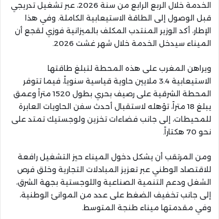
الخدمة خلال الربع الرابع من سنة 2026، عبر تشغيل تدريجي
قبل الوصول إلى الطاقة الاستيعابية الكاملة. وفي هذا
الإطار، أكد الوزير المنتدب المكلف بالميزانية فوزي لقجع أن
الميناء سيدخل الخدمة خلال شهر غشت 2026.
ويراهن المغرب على هذه المحطة لتبلغ طاقتها
الاستيعابية 3.4 ملايين حاوية قياسية سنوياً، فيما تتوفر
المحطة الشرقية على رصيف بحري بطول 1520 متراً وعمق
يبلغ 18 متراً، تؤهله لاستقبال أحدث سفن الحاويات العابرة
للمحيطات، إلى جانب فضاءات تخزين ولوجستيك تمتد على
نحو 70 هكتاراً.
ومن المرتقب أن يشكل دخول الميناء حيز التشغيل رافعة
للاقتصاد الوطني عبر تعزيز المبادلات التجارية وخلق فرص
الشغل ودعم التنمية الصناعية واللوجستية بجهة الشرق،
إلى جانب تخفيف الضغط على عدد من الموانئ الوطنية،
وفي مقدمتها ميناء طنجة المتوسط.