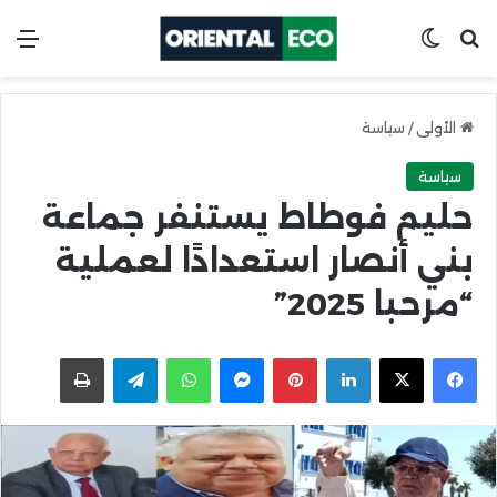
ابحث عن
Switch skin
الق
الأولى
/
سياسة
سياسة
حليم فوطاط يستنفر جماعة
بني أنصار استعدادًا لعملية
“مرحبا 2025”
X
Facebook
LinkedIn
Pinterest
Messenger
WhatsApp
Telegram
اطبعها