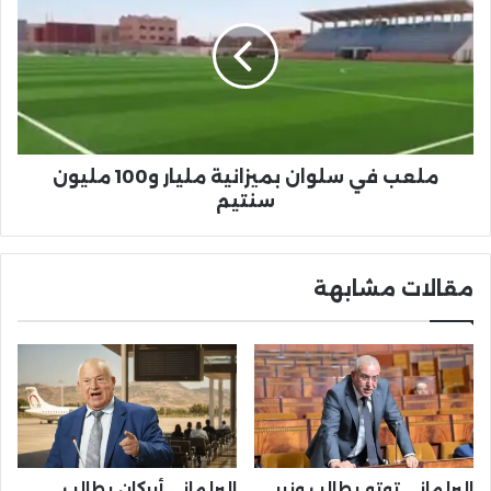
سلوان
بميزانية
مليار
و100
مليون
سنتيم
ملعب في سلوان بميزانية مليار و100 مليون
سنتيم
مقالات مشابهة
البرلماني توتو يطالب وزير
البرلماني أبركان يطالب