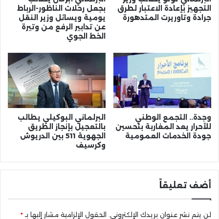
التجهيز بإعادة الاعتبار لطرق
بجعل رحلات الناظور-الرباط
جرادة وتاوريرت المتدهورة
يومية ويسائل وزير النقل
عن تدابير الرفع من وتيرة
الخط الجوي
وجدة.. التجمع الوطني
البرلماني البوكيلي يطالب
للأحرار يعد المغاربة بتحسين
بالتعجيل بإنجاز الطريق
جودة الخدمات العمومية
الجهوية 511 بين الدريوش
وكرسيف
أضف تعليقاً
لن يتم نشر عنوان بريدك الإلكتروني.
الحقول الإلزامية مشار إليها بـ
*