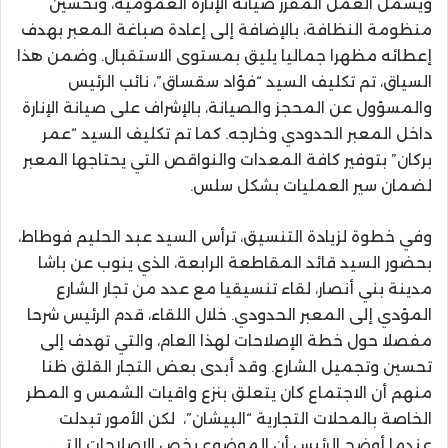
ويشمل العمل المقرر صيانة الإنارة العمومية، وتحسين
منظومة النظافة، بالإضافة إلى إعادة صباغة المعبر بهدف
إعطائه مظهرا جماليا يليق بمستوى الاستقبال. وضمن هذا
السياق، تم تكليف السيد “فؤاد سقساق”، نائب الرئيس
والمسؤول عن المحجز والصيانة، بالإشراف على صيانة الإنارة
داخل المعبر الحدودي وخارجه. كما تم تكليف السيد “عمر
بركان” بتوفير كافة المعدات والنواقص التي يحتاجها المعبر
لضمان سير العمليات بشكل سلس.
وفي خطوة لزيادة التنسيق، ترأس السيد عبد الحليم فوطاط،
بحضور السيد قائد المقاطعة الرابعة، الذي ينوب عن باشا
مدينة بني أنصار، لقاء تنسيقيا مع عدد من تجار الشارع
المؤدي إلى المعبر الحدودي. خلال اللقاء، قدم الرئيس شرحا
مفصلا حول خطة الإصلاحات لهذا العام، والتي تهدف إلى
تحسين وتجميل الشارع. وقد أبدى بعض التجار القلق ظنا
منهم أن الاجتماع كان يتعلق بنزع واقيات الشمس و المطر
الخاصة بالمحلات التجارية “البيشان”، لكن الأمور تبدلت
عندما أوضح الرئيس أن الموضوع يخص الإصلاحات التي