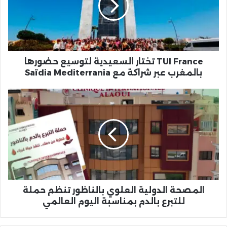
لتوسيع
حضورها
بالمغرب
عبر
شراكة
مع
TUI France تختار السعيدية لتوسيع حضورها
Saïdia
بالمغرب عبر شراكة مع Saïdia Mediterrania
Mediterrania
المصحة
الدولية
العلوي
بالناظور
تنظم
حملة
للتبرع
بالدم
بمناسبة
اليوم
المصحة الدولية العلوي بالناظور تنظم حملة
العالمي
للتبرع بالدم بمناسبة اليوم العالمي