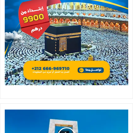
TUI
France
تختار
السعيدية