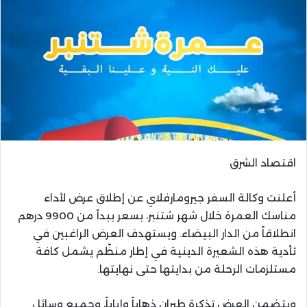
اقتصاد الشرق
أعلنت وكالة السفر جيرومارفلاي عن إطلاق عرض لأداء
مناسك العمرة خلال شهر شتنبر، بسعر يبدأ من 9900 درهم
انطلاقاً من الدار البيضاء. ويستهدف العرض الراغبين في
تأدية هذه الشعيرة الدينية في إطار منظّم يشمل كافة
مستلزمات الرحلة من بدايتها حتى نهايتها.
ويتضمن العرض تذكرة طيران ذهاباً وإياباً، وجميع وسائل