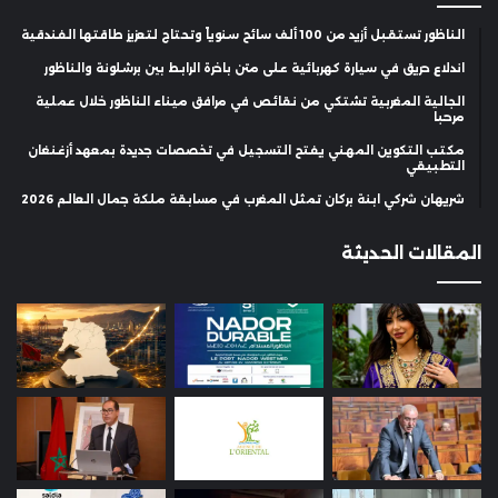
الناظور تستقبل أزيد من 100 ألف سائح سنوياً وتحتاج لتعزيز طاقتها الفندقية
اندلاع حريق في سيارة كهربائية على متن باخرة الرابط بين برشلونة والناظور
الجالية المغربية تشتكي من نقائص في مرافق ميناء الناظور خلال عملية
مرحبا
مكتب التكوين المهني يفتح التسجيل في تخصصات جديدة بمعهد أزغنغان
التطبيقي
شريهان شركي ابنة بركان تمثل المغرب في مسابقة ملكة جمال العالم 2026
المقالات الحديثة