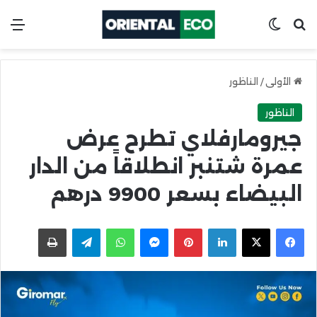
ابحث عن
Switch skin
الق
الأولى
/
الناظور
الناظور
جيرومارفلاي تطرح عرض
عمرة شتنبر انطلاقاً من الدار
البيضاء بسعر 9900 درهم
X
Facebook
LinkedIn
Pinterest
Messenger
WhatsApp
Telegram
اطبعها