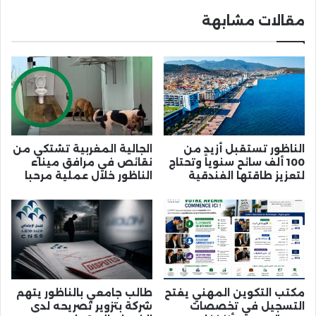
مقالات مشابهة
الناظور تستقبل أزيد من
الجالية المغربية تشتكي من
100 ألف سائح سنوياً وتحتاج
نقائص في مرافق ميناء
لتعزيز طاقتها الفندقية
الناظور خلال عملية مرحبا
مكتب التكوين المهني يفتح
طالب جامعي بالناظور يتهم
التسجيل في تخصصات
شركة بتزوير تصريحه لدى