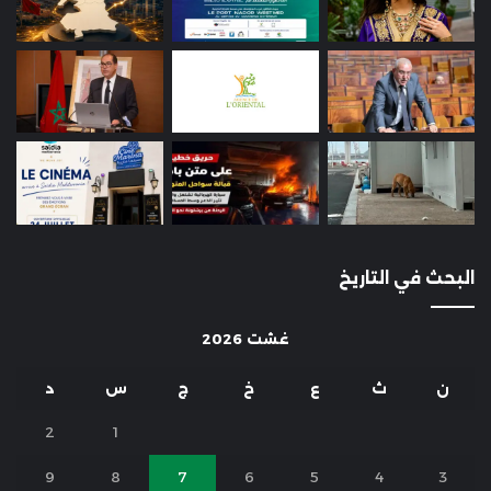
البحث في التاريخ
غشت 2026
ن
ث
ع
خ
ج
س
د
2
1
9
8
7
6
5
4
3