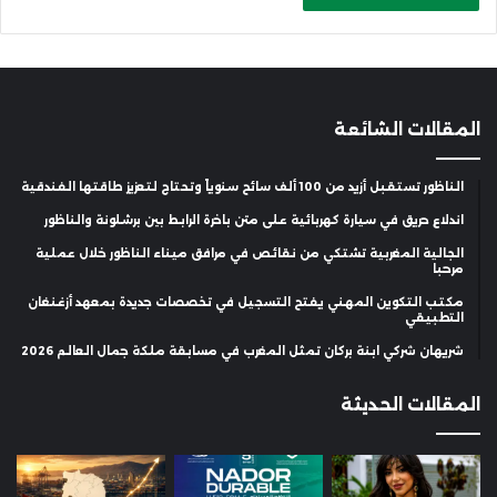
المقالات الشائعة
الناظور تستقبل أزيد من 100 ألف سائح سنوياً وتحتاج لتعزيز طاقتها الفندقية
اندلاع حريق في سيارة كهربائية على متن باخرة الرابط بين برشلونة والناظور
الجالية المغربية تشتكي من نقائص في مرافق ميناء الناظور خلال عملية
مرحبا
مكتب التكوين المهني يفتح التسجيل في تخصصات جديدة بمعهد أزغنغان
التطبيقي
شريهان شركي ابنة بركان تمثل المغرب في مسابقة ملكة جمال العالم 2026
المقالات الحديثة