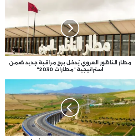
مطار
الناظور
العروي
يُدخل
برج
مراقبة
جديد
ضمن
استراتيجية
"مطارات
مطار الناظور العروي يُدخل برج مراقبة جديد ضمن
2030"
استراتيجية "مطارات 2030"
"Bioui
Travaux"
تفوز
بحصتين
من
أصل
3
من
مشروع