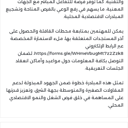
والتقنية. كما توفر فرصة للتفاعل المباشر مع الجهات
المعنية، ما يسهم في رفع الوعي بالفرص المتاحة وتشجيع
المبادرات الاقتصادية المحلية.
يمكن للمهتمين بمتابعة محطات القافلة والحصول على
آخر المستجدات المتعلقة بها، ملء الاستمارة المخصصة
عبر الرابط الإلكتروني
https://forms.gle/WHmeVbugMt7z2Zzk8، لضمان
التوصل بكافة المعلومات حول مواعيد وأماكن انعقاد
الجلسات التعريفية.
تمثل هذه المبادرة خطوة ضمن الجهود المبذولة لدعم
المقاولات الصغيرة والمتوسطة بجهة الشرق، وتعزيز قدرتها
على المساهمة في خلق فرص الشغل والنمو الاقتصادي
المحلي.