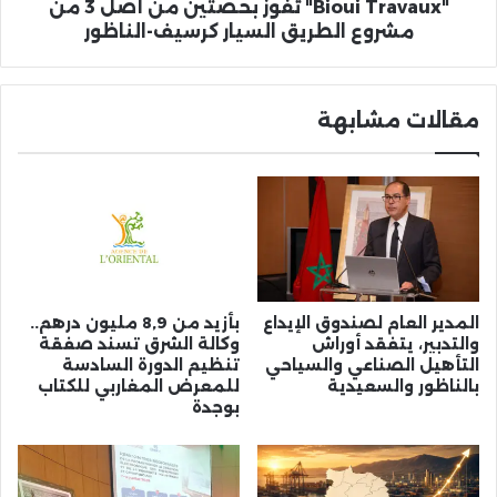
الطريق
"Bioui Travaux" تفوز بحصتين من أصل 3 من
السيار
مشروع الطريق السيار كرسيف-الناظور
كرسيف-
الناظور
مقالات مشابهة
المدير العام لصندوق الإيداع
بأزيد من 8,9 مليون درهم..
والتدبير، يتفقد أوراش
وكالة الشرق تسند صفقة
التأهيل الصناعي والسياحي
تنظيم الدورة السادسة
بالناظور والسعيدية
للمعرض المغاربي للكتاب
بوجدة