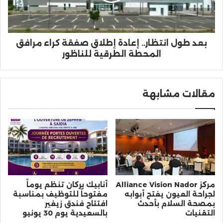
صفقة
كراء
مرافق
المحطة
الطرقية
بعد طول انتظار.. إعادة إطلاق صفقة كراء مرافق
للناظور
المحطة الطرقية للناظور
مقالات مشابهة
مركز Alliance Vision Nador
أنابيك بركان تنظم يوماً
لجراحة العيون يفتح أبوابه
مفتوحاً للتوظيف بمناسبة
بمصحة السلام بأحدث
افتتاح فندق زيفير
التقنيات
بالسعيدية يوم 30 يونيو