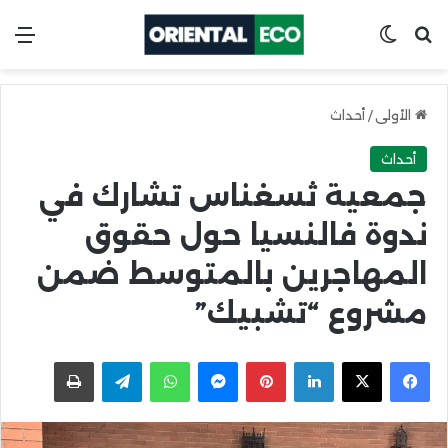
ابحث عن
Switch skin
الق
الأولى
/
أحداث
أحداث
جمعية ثسغناس تشارك في
ندوة فالنسيا حول حقوق
المهاجرين بالمتوسط ضمن
مشروع “تشبيك”
X
Facebook
LinkedIn
Pinterest
Messenger
WhatsApp
Telegram
اطبعها