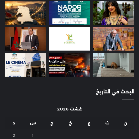
البحث في التاريخ
غشت 2026
ن
ث
ع
خ
ج
س
د
2
1