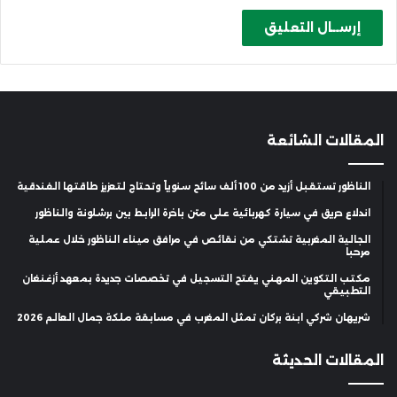
المقالات الشائعة
الناظور تستقبل أزيد من 100 ألف سائح سنوياً وتحتاج لتعزيز طاقتها الفندقية
اندلاع حريق في سيارة كهربائية على متن باخرة الرابط بين برشلونة والناظور
الجالية المغربية تشتكي من نقائص في مرافق ميناء الناظور خلال عملية
مرحبا
مكتب التكوين المهني يفتح التسجيل في تخصصات جديدة بمعهد أزغنغان
التطبيقي
شريهان شركي ابنة بركان تمثل المغرب في مسابقة ملكة جمال العالم 2026
المقالات الحديثة