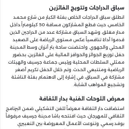
سباق الدراجات وتتويج الفائزين
انطلق سباق الدراجات الخاص بفئة الكبار من شارع محمد
الخامس، حيث قطع المشاركون مسافة 50 كيلومتراً داخل
مدار مغلق. وشهد السباق مشاركة عدد من الدراجين الذين
قدموا أداءً تنافسياً عكس مستوى الرياضة على الصعيد
المحلي والجهوي. واحتضنت ساحة بئر أنزران وسط المدينة
حفل توزيع الجوائز والحوافز المالية على الفائزين، بحضور
ممثلي السلطات المحلية ورئيس جماعة جرسيف والهيئات
الرياضية ومتتبعي الحدث. وتم خلال الحفل تكريم أصغر
مشاركة في السباق، في إشارة إلى الاهتمام بفئة الناشئة
وتشجيع المواهب الشابة.
معرض اللوحات الفنية بدار الثقافة
استضافت دار الثقافة معرضاً للفن التشكيلي ضمن البرنامج
الثقافي للمهرجان، حيث افتتحه باشا مدينة جرسيف مرفوقاً
بوفد رسمي. وتنوعت الأعمال المعروضة بين التعبيري