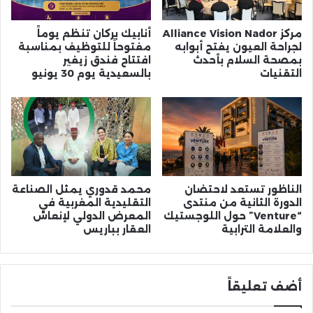
مركز Alliance Vision Nador
أنابيك بركان تنظم يوماً
لجراحة العيون يفتح أبوابه
مفتوحاً للتوظيف بمناسبة
بمصحة السلام بأحدث
افتتاح فندق زيفير
التقنيات
بالسعيدية يوم 30 يونيو
الناظور تستعد لاحتضان
محمد قدوري يمثل الصناعة
الدورة الثانية من منتدى
التقليدية المغربية في
“Venture” حول اللوجستيك
المعرض الدولي لإنعاش
والعلامة الترابية
العقار بباريس
أضف تعليقاً