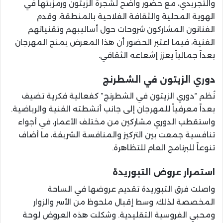
والتجريدي، مع حضور واضح لشجرة الزيتون ورمزيتها في
الهوية المحلية والثقافة الفلاحية بالمنطقة. وقدم
الفنانون المشاركون شروحات حول أساليبهم وتقنياتهم
الفنية، فيما اعتبر الحضور أن هذا المعرض يمنح المهرجان
بعداً جمالياً يعزز إشعاعه الثقافي.
دوري الزيتون في الشطرنج
نُظم “دوري الزيتون في الشطرنج” كفعالية فكرية تضيف
بعداً معرفياً للمهرجان إلى جانب أنشطته الفنية والرياضية.
واستقطب الدوري مشاركين من مختلف الأعمار، في أجواء
تنافسية جمعت بين التركيز والمنافسة الشريفة، ما أضاف
تنوعاً للبرنامج العام للتظاهرة.
استمرار عروض التبوريدة
واصلت فرق التبوريدة تقديم عروضها في الساحة
المخصصة لذلك، وسط إقبال ملحوظ من الأسر والزوار
ومحبي الفروسية التقليدية. وشكلت هذه العروض لوحة