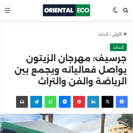
ابحث عن
Switch skin
الق
الأولى
/
أحداث
أحداث
جرسيف: مهرجان الزيتون
يواصل فعالياته ويجمع بين
الرياضة والفن والتراث
X
Facebook
LinkedIn
Pinterest
Messenger
WhatsApp
Telegram
اطبعها