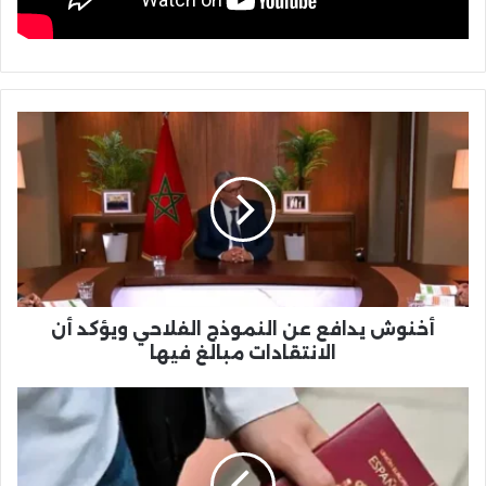
أخنوش
يدافع
عن
النموذج
الفلاحي
ويؤكد
أن
الانتقادات
مبالغ
فيها
أخنوش يدافع عن النموذج الفلاحي ويؤكد أن
الانتقادات مبالغ فيها
188
ألف
مغربي
نالوا