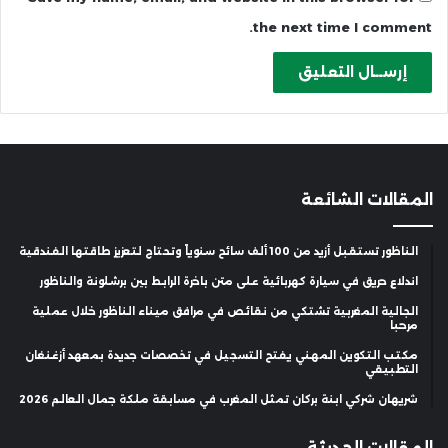
the next time I comment.
المقالات الشائعة
الناظور تستقبل أزيد من 100 ألف سائح سنوياً وتحتاج لتعزيز طاقتها الفندقية
اندلاع حريق في سيارة كهربائية على متن باخرة الرابط بين برشلونة والناظور
الجالية المغربية تشتكي من نقائص في مرافق ميناء الناظور خلال عملية
مرحبا
مكتب التكوين المهني يفتح التسجيل في تخصصات جديدة بمعهد أزغنغان
التطبيقي
شريهان شركي ابنة بركان تمثل المغرب في مسابقة ملكة جمال العالم 2026
المقالات الحديثة