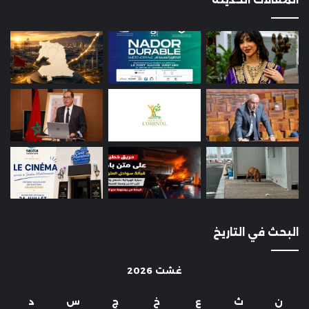
البحث في التاريخ
غشت 2026
ن
ث
ع
خ
ج
س
د