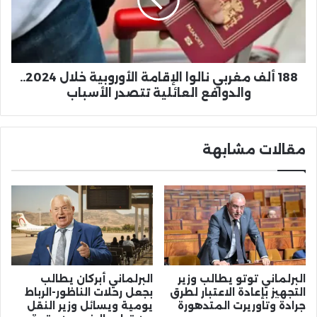
الإقامة
الأوروبية
خلال
2024..
والدوافع
العائلية
188 ألف مغربي نالوا الإقامة الأوروبية خلال 2024..
تتصدر
والدوافع العائلية تتصدر الأسباب
الأسباب
مقالات مشابهة
البرلماني توتو يطالب وزير
البرلماني أبركان يطالب
التجهيز بإعادة الاعتبار لطرق
بجعل رحلات الناظور-الرباط
جرادة وتاوريرت المتدهورة
يومية ويسائل وزير النقل