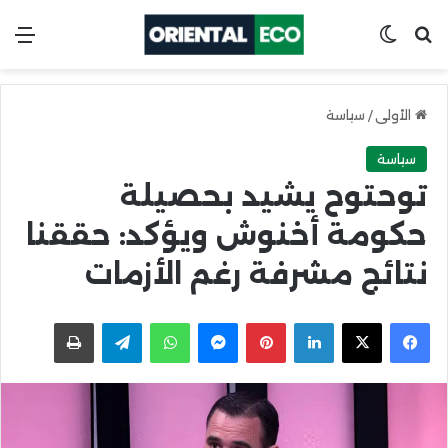
ابحث عن
Switch skin
الق
الأولى
/
سياسة
سياسة
توحتوح يشيد بحصيلة
حكومة أخنوش ويؤكد: حققنا
نتائج مشرفة رغم الأزمات
X
Facebook
LinkedIn
Pinterest
Messenger
WhatsApp
Telegram
اطبعها