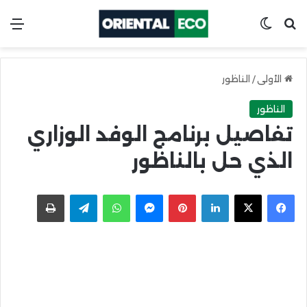
ابحث عن
Switch skin
الق
الأولى
/
الناظور
الناظور
تفاصيل برنامج الوفد الوزاري
الذي حل بالناظور
X
Facebook
LinkedIn
Pinterest
Messenger
WhatsApp
Telegram
اطبعها