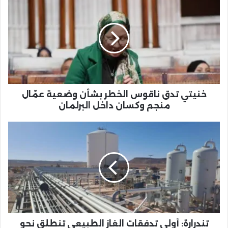
تدق
ناقوس
الخطر
بشأن
وضعية
عمّال
منجم
وكسان
داخل
خنيتي تدق ناقوس الخطر بشأن وضعية عمّال
البرلمان
منجم وكسان داخل البرلمان
تندرارة:
أولى
تدفقات
الغاز
الطبيعي
تنطلق
نحو
مرحلة
الإنتاج
الفعلي
تندرارة: أولى تدفقات الغاز الطبيعي تنطلق نحو