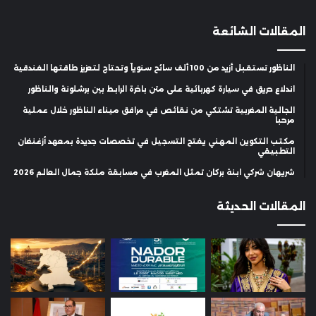
المقالات الشائعة
الناظور تستقبل أزيد من 100 ألف سائح سنوياً وتحتاج لتعزيز طاقتها الفندقية
اندلاع حريق في سيارة كهربائية على متن باخرة الرابط بين برشلونة والناظور
الجالية المغربية تشتكي من نقائص في مرافق ميناء الناظور خلال عملية
مرحبا
مكتب التكوين المهني يفتح التسجيل في تخصصات جديدة بمعهد أزغنغان
التطبيقي
شريهان شركي ابنة بركان تمثل المغرب في مسابقة ملكة جمال العالم 2026
المقالات الحديثة