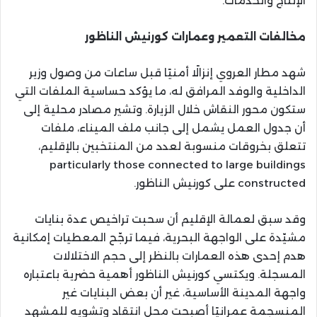
الإنتاج والخدمات.
مخالفات التعمير وعمارات كورنيش الناظور
شهد مطار العروي إنزالًا أمنيًا قبل ساعات من وصول وزير
الداخلية والوفد المرافق له، ما يؤكد حساسية الملفات التي
ستكون محور النقاش خلال الزيارة. وتشير مصادر محلية إلى
أن جدول العمل يشمل إلى جانب ملف الميناء، ملفات
تتعلق بخروقات منسوبة لعدد من المنتخبين بالإقليم،
particularly those connected to large buildings
constructed على كورنيش الناظور.
وقد سبق لعمالة الإقليم أن سحبت تراخيص عدة بنايات
مشيّدة على الواجهة البحرية، فيما ترجّح المعطيات إمكانية
هدم إحدى هذه العمارات بالنظر إلى حجم الاختلالات
المسجلة. ويكتسي كورنيش الناظور أهمية حضرية باعتباره
واجهة المدينة الأساسية، غير أن بعض البنايات غير
المنسجمة عمرانيًا أصبحت محل انتقاد وتشويه للمشهد