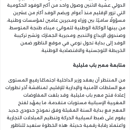
الدولي عشية الاثنين وصول واحد من أكبر الوفود الحكومية
التي تزور الإقليم منذ أعوام. ويضم الوفد أكثر من عشرين
مسؤولًا ساميًا، بين وزراء ومديرين عامين لمؤسسات وطنية،
من بينها الوكالة الوطنية للموانئ، ميناء طنجة المتوسط،
وصندوق الإيداع والتدبير، ومديرية الجمارك. وتشير تركيبة
الوفد إلى بداية تحول نوعي في موقع الناظور ضمن
الخريطة اللوجستية والاقتصادية الوطنية.
متابعة معبر باب مليلية
من المنتظر أن يعقد وزير الداخلية اجتماعًا رفيع المستوى
مع السلطات الأمنية والإدارية للإقليم، لمناقشة آخر تطورات
إعادة فتح معبر باب مليلية. وقد بلغت المفاوضات
المغربية الإسبانية مستويات متقدمة، ما يمهّد لفتح
المعبر مع بداية السنة المقبلة وفق نموذج حدودي جديد
يقوم على ضبط انسيابية الحركة وتنظيم المبادلات التجارية
واعتماد رقابة رقمية حديثة. هذه الخطوة ستعيد للناظور