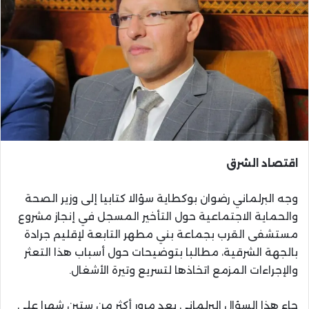
اقتصاد الشرق
وجه البرلماني رضوان بوكطاية سؤالا كتابيا إلى وزير الصحة
والحماية الاجتماعية حول التأخير المسجل في إنجاز مشروع
مستشفى القرب بجماعة بني مطهر التابعة لإقليم جرادة
بالجهة الشرقية، مطالبا بتوضيحات حول أسباب هذا التعثر
والإجراءات المزمع اتخاذها لتسريع وتيرة الأشغال.
جاء هذا السؤال البرلماني بعد مرور أكثر من ستين شهرا على