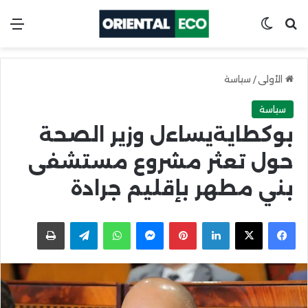
ابحث عن
Switch skin
الق
الأولى
/
سياسة
سياسة
بوكطايةيساءل وزير الصحة
حول تعثر مشروع مستشفى
بني مطهر بإقليم جرادة
X
Facebook
LinkedIn
Pinterest
Messenger
WhatsApp
Telegram
اطبعها