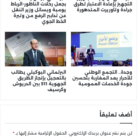
التجهيز بإعادة الاعتبار لطرق
بجعل رحلات الناظور-الرباط
جرادة وتاوريرت المتدهورة
يومية ويسائل وزير النقل
عن تدابير الرفع من وتيرة
الخط الجوي
وجدة.. التجمع الوطني
البرلماني البوكيلي يطالب
للأحرار يعد المغاربة بتحسين
بالتعجيل بإنجاز الطريق
جودة الخدمات العمومية
الجهوية 511 بين الدريوش
وكرسيف
أضف تعليقاً
لن يتم نشر عنوان بريدك الإلكتروني.
الحقول الإلزامية مشار إليها بـ
*