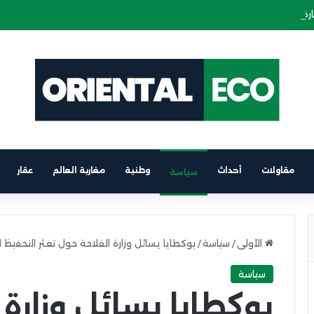
ة كهربائية على متن باخرة الرابط بين برشلونة والناظور
مقاولات
أحداث
وطنية
مغاربة العالم
عقار
سياسة
الأولى
/
سياسة
/
بوكطايا يسائل وزارة الفلاحة حول تعثر التحفيظ ا
سياسة
بوكطايا يسائل وزارة