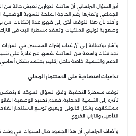
أبرز السؤال البرلماني أنّ ساكنة الدوارين تعيش حالة 
الجماعي وتعثرها، رغم الحاجة الملحة لتسوية الوضعية الق
وأفاد بأن هذا التوقف أدّى إلى ظهور عدة إشكالات، من بي
وصعوبة توثيق الملكيات، وتعقد مسطرة البت في النزاعا
وأشار بوكطاية إلى أنّ غياب إشراك المعنيين في القرارات
تجد فئات واسعة من الساكنة نفسها غير قادرة على تثبيت
الدعم والتنمية، خاصة داخل إقليم يعتمد بشكل أساسي ع
تداعيات اقتصادية على الاستثمار المحلي
توقف مسطرة التحفيظ، وفق السؤال الموجّه، لا ينعكس ف
تأثيره إلى التنمية المحلية. فعدم تحديد الوضعية القانو
ممتلكاتهم بشكل قانوني، ويعيق توسع الاستثمار الفلاح
التأهيل والتراب القروي.
وأضاف البرلماني أن هذا الجمود طال لسنوات، في وقت تح