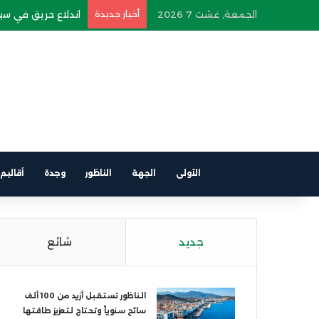
الجمعة, غشت 7 2026
أخبار جديدة
اندلاع حريق في سيار
الأولى
الجهة
الناظور
وجدة
أقاليم
جديد
شائع
الناظور تستقبل أزيد من 100 ألف
سائح سنوياً وتحتاج لتعزيز طاقتها