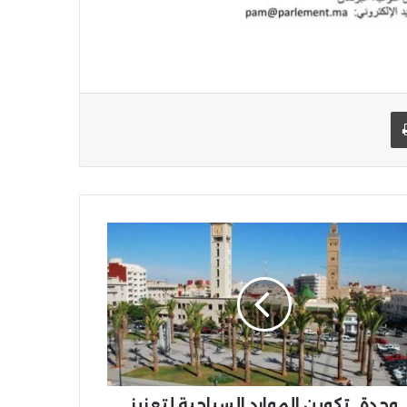
يد الإلكتروني
اطبعها
ة..
ين
وارد
ياحية
زيز
ينامية
قتصادية
جهة
وجدة.. تكوين الموارد السياحية لتعزيز