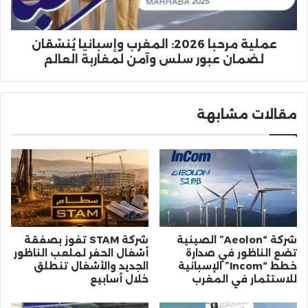
عبور
سلس
وآمن
عملية مرحبا 2026: المغرب وإسبانيا يُنسّقان
لمغاربة
لضمان عبور سلس وآمن لمغاربة العالم
العالم
مقالات مشابهة
شركة “Aeolon” الصينية
شركة STAM تفوز بصفقة
تضع الناظور في صدارة
أشغال الحفر لملعب الناظور
خطط “Incom” الإسبانية
الجديد والأشغال تنطلق
للاستثمار في المغرب
خلال أسابيع