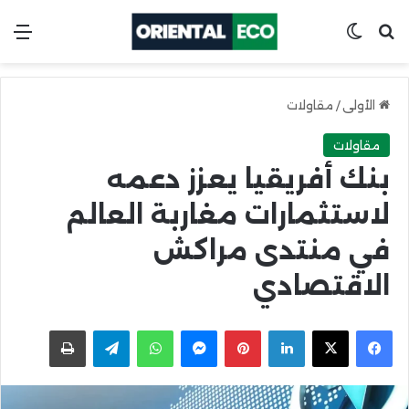
ابحث عن
Switch skin
الق
الأولى
/
مقاولات
مقاولات
بنك أفريقيا يعزز دعمه
لاستثمارات مغاربة العالم
في منتدى مراكش
الاقتصادي
X
Facebook
LinkedIn
Pinterest
Messenger
WhatsApp
Telegram
اطبعها