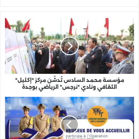
مؤسسة
محمد
السادس
تُدشّن
مركز
"إكليل"
الثقافي
ونادي
"نرجس"
الرياضي
مؤسسة محمد السادس تُدشّن مركز "إكليل"
بوجدة
الثقافي ونادي "نرجس" الرياضي بوجدة
عملية
مرحبا
2026:
المغرب
وإسبانيا
يُنسّقان
لضمان