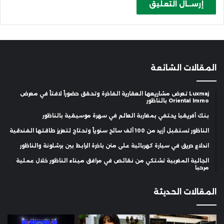
المقالات الشائعة
Luxmaj تعرض مشاريعها العقارية الفاخرة وتحقق حضوراً لافتاً في معرض
Oriental Immo بالناظور
بنك أفريقيا يحتفي بمغاربة العالم في سهرة موسيقية بالناظور
الناظور تستقبل أزيد من 100 ألف سائح سنوياً وتحتاج لتعزيز طاقتها الفندقية
اندلاع حريق في سيارة كهربائية على متن باخرة الرابط بين برشلونة والناظور
الجالية المغربية تشتكي من نقائص في مرافق ميناء الناظور خلال عملية
مرحبا
المقالات الحديثة