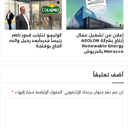
إعلان عن تشغيل عمال
كوليمو تنتخب قدور ناصر
إنتاج بشركة AEOLON
رئيساً جديداًبعد رحيل والده
Renewable Energy
الحاج بوفلجة
Morocco بالدريوش
أضف تعليقاً
لن يتم نشر عنوان بريدك الإلكتروني.
الحقول الإلزامية مشار إليها بـ
*
ا
ل
ت