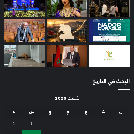
البحث في التاريخ
غشت 2026
ن
ث
ع
خ
ج
س
د
2
1