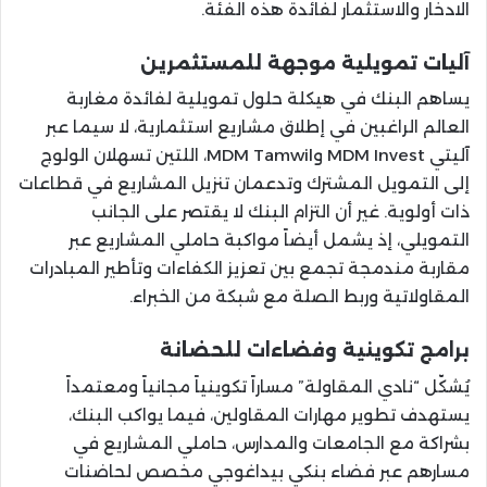
الادخار والاستثمار لفائدة هذه الفئة.
آليات تمويلية موجهة للمستثمرين
يساهم البنك في هيكلة حلول تمويلية لفائدة مغاربة
العالم الراغبين في إطلاق مشاريع استثمارية، لا سيما عبر
آليتي MDM Invest وMDM Tamwil، اللتين تسهلان الولوج
إلى التمويل المشترك وتدعمان تنزيل المشاريع في قطاعات
ذات أولوية. غير أن التزام البنك لا يقتصر على الجانب
التمويلي، إذ يشمل أيضاً مواكبة حاملي المشاريع عبر
مقاربة مندمجة تجمع بين تعزيز الكفاءات وتأطير المبادرات
المقاولاتية وربط الصلة مع شبكة من الخبراء.
برامج تكوينية وفضاءات للحضانة
يُشكّل “نادي المقاولة” مساراً تكوينياً مجانياً ومعتمداً
يستهدف تطوير مهارات المقاولين، فيما يواكب البنك،
بشراكة مع الجامعات والمدارس، حاملي المشاريع في
مسارهم عبر فضاء بنكي بيداغوجي مخصص لحاضنات