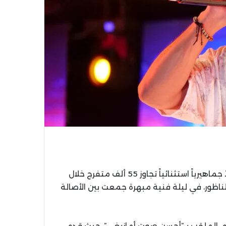
شهد كورنيش الناظور مساء السبت 26 يوليوز 2025 إقبالاً جماهيرياً استثنائياً تجاوز 55 ألف متفرج خلال
ناظور، في ليلة فنية مبهرة جمعت بين الأصالة
م، الملقب بـ”أحسن صوت أمازيغي”، حيث قدم