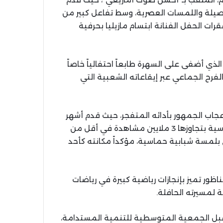
أصيلة واللمسات العصرية، وسط تفاعل كبير من
رات الحفل الفنانة ابتسام مازيليا بحرفية
لذي أضفى على السهرة طابعاً احتفالياً خاصاً
لفرح الجماعي عبر إيقاعاته الشعبية التي
 إعجاب الجمهور بأدائه المتفجر، حيث قدم أشهر
أغانيه، بما فيها أحدث إصداراته التي حطمت الأرقام القياسية بتجاوزها 3 ملايين مشاهدة في أقل من
 بلمسة شبابية حماسية، مؤكداً مكانته كأحد
اظور تميز بإنجازات رياضية كبيرة في رياضات
 لمسيرته الحافلة.
قبل الجمعية المتوسطية للتنمية المستدامة،