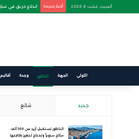
السبت, غشت 8 2026
أخبار جديدة
اندلاع حريق في سيارة
الأولى
الجهة
وجدة
أقاليم
الناظور
جديد
شائع
الناظور تستقبل أزيد من 100 ألف
سائح سنوياً وتحتاج لتعزيز طاقتها