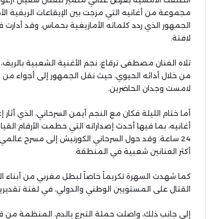
مجموعة من أغانيه التي مزجت بين الإيقاعات الريفية ال
الجمهور الذي ردد كلماته الأمازيغية بحماس. وقد أدارت فق
لافتة.
تلاه الفنان مصطفى ترقاع، نجم الأغنية الشعبية بالريف، ا
من خلال أدائه الحيوي، حيث نقل الجمهور إلى أجواء من ا
لامست وجدان الحاضرين.
أما ختام الليلة فكان مع النجم أيمن السرحاني، الذي أثار
24 ساعة. وقد حول السرحاني الكورنيش إلى مسرح عالمي
أكثر الفنانين شعبية في المنطقة.
كما شهدت السهرة تكريماً خاصاً لبطل مغربي من أبناء الن
القتال على المستويين الوطني والدولي، في لفتة تقديرية
إلى جانب ذلك، واصلت حملة التبرع بالدم، المنظمة من 