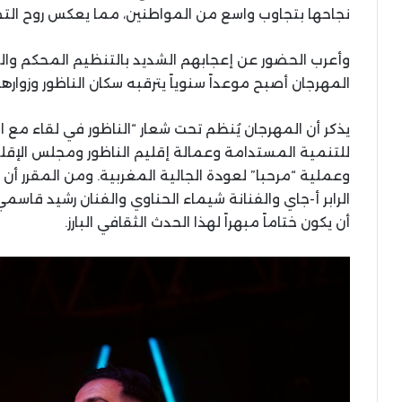
نجاحها بتجاوب واسع من المواطنين، مما يعكس روح التضا
وأعرب الحضور عن إعجابهم الشديد بالتنظيم المحكم وال
المهرجان أصبح موعداً سنوياً يترقبه سكان الناظور وزوارها
يذكر أن المهرجان يُنظم تحت شعار “الناظور في لقاء مع 
للتنمية المستدامة وعمالة إقليم الناظور ومجلس الإقليم
وعملية “مرحبا” لعودة الجالية المغربية. ومن المقرر أن ت
الرابر أ-جاي والفنانة شيماء الحناوي والفنان رشيد قاسم
أن يكون ختاماً مبهراً لهذا الحدث الثقافي البارز.