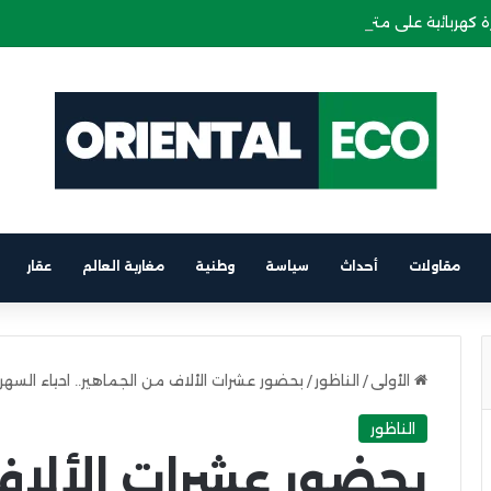
 كهربائية على متن باخرة الرابط بين برشلونة والناظور
مقاولات
أحداث
سياسة
وطنية
مغاربة العالم
عقار
الأولى
/
الناظور
/
بحضور عشرات الألاف من الجماهير.. احياء السهر
الناظور
بحضور عشرات الألاف 