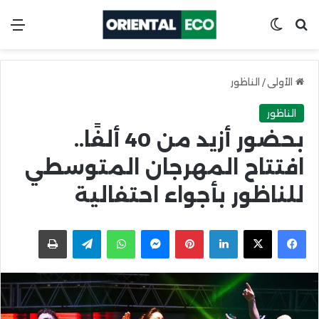
ابحث عن
Switch skin
الق
الأولى
/
الناظور
الناظور
بحضور أزيد من 40 ألفًا..
افتتاح المهرجان المتوسطي
للناظور بأجواء احتفالية
X
Facebook
LinkedIn
Pinterest
Messenger
WhatsApp
Telegram
اطبعها