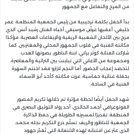
من المرح والتفاعل مع الجمهور.
بدأ الحفل بكلمة ترحيبية من رئيس الجمعية المنظمة، عمر
خليفي، أعقبها عرضٌ موسيقي أحياه الفنان رشيد أنس، الذي
مزج بين الألحان الشعبية الريفية والإيقاعات العصرية، مؤكدًا
مكانته الفنية في قلوب الجمهور المحلي والمغتربين. كما
شاركت الفنانة كوثر براني، ابنة الناظور، بصوتها العذب
ومجموعة من الأغاني التي تباينت بين التراثية والمعاصرة،
لتحصد إعجاب الحضور. أما النجم لازارو فقد اختتم السهرة
بحفلة غنائية حماسية، عززت مكانته كأحد أبرز الأسماء
الفنية في الساحة.
شهد الحفل أيضًا لحظة مؤثرة تم خلالها تكريم المصور
الفوتوغرافي أحمد الخالدي، أحد رواد التوثيق البصري في
المنطقة، تقديرًا لمسيرته الطويلة في حفظ الذاكرة
الجمعية للناظور والريف. تسلّم درع التكريم نجله محمد،
الذي عبّر عن امتنانه لهذه الالتفاتة التي تُقدّر جهود