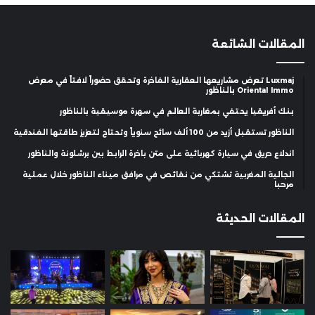
المقالات الشائعة
Luxmaj تعرض مشاريعها العقارية الفاخرة وتحقق حضوراً لافتاً في معرض
Oriental Immo بالناظور
بنك أفريقيا يحتفي بمغاربة العالم في سهرة موسيقية بالناظور
الناظور تستقبل أزيد من 100 ألف سائح سنوياً وتحتاج لتعزيز طاقتها الفندقية
اندلاع حريق في سيارة كهربائية على متن باخرة الرابط بين برشلونة والناظور
الجالية المغربية تشتكي من نقائص في مرافق ميناء الناظور خلال عملية
مرحبا
المقالات الحديثة