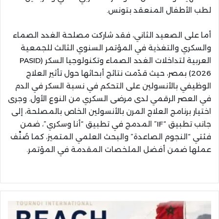
لطب الأطفال المنعقد بتونس.
أما على الصعيد الثاني، فقد شاركت مصلحة الغدد الصماء
والسكري والتغذية في المؤتمر السنوي الثالث للجمعية
العربية لتداخلات الغدد الصماء وتكنولوجيا السكر (PASID
2026) بمصر، حيث قدّمت نتائج أبحاثها حول تأثير العلاج
الوظيفي بالأنسولين على التحكم في نسبة السكر في الدم
في العصر الرقمي لدى مرضى السكري من النوع الأول. وجرى
اختيار برنامج العلاج المرن بالأنسولين الخاص بالمصلحة، إلى
جانب تطبيق “IF” المدمج في تطبيق “أنا وسكري”، ضمن
فئتي “النجوم الصاعدة” والبحث العلمي المتميز، كما صُنِّف
عملها ضمن أفضل الملخصات المقدمة في المؤتمر.
السعيدية
تحتضن