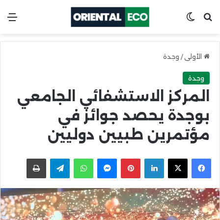
ابحث عن
Switch skin
الق
الأولى
/
وجدة
وجدة
المركز الاستشفائي الجامعي
بوجدة يحصد جوائز في
مؤتمرين طبيين دوليين
X
Facebook
LinkedIn
Pinterest
Messenger
WhatsApp
Telegram
اطبعها