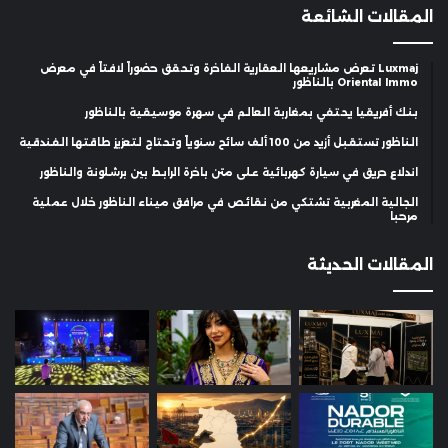
المقالات الشائعة
Luxmaj تعرض مشاريعها العقارية الفاخرة وتحقق حضوراً لافتاً في معرض
Oriental Immo بالناظور
بنك أفريقيا يحتفي بمغاربة العالم في سهرة موسيقية بالناظور
الناظور تستقبل أزيد من 100 ألف سائح سنوياً وتحتاج لتعزيز طاقتها الفندقية
اندلاع حريق في سيارة كهربائية على متن باخرة الرابط بين برشلونة والناظور
الجالية المغربية تشتكي من نقائص في مرافق ميناء الناظور خلال عملية
مرحبا
المقالات الحديثة