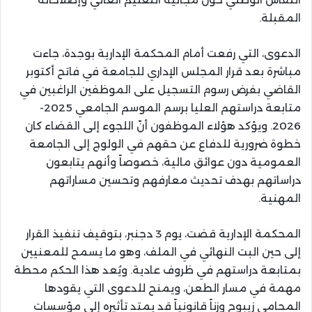
المقبلة.
الدعوى، التي رفعت أمام المحكمة الإدارية بوجدة، جاءت
مباشرة بعد قرار المجلس الإداري للجامعة في فاتح أكتوبر
القاضي بفرض رسوم التسجيل على الموظفين الراغبين في
متابعة دراستهم العليا برسم الموسم الجامعي 2025-
2026. ويؤكد هؤلاء الموظفون أنّ اللجوء إلى القضاء كان
خطوة ضرورية للدفاع عن حقهم في الولوج إلى الجامعة
العمومية دون عوائق مالية، خصوصاً وأنهم يتابعون
دراساتهم بهدف تحديث معارفهم وتحسين مساراتهم
المهنية.
المحكمة الإدارية قضت، يوم 3 دجنبر، بتوقيف تنفيذ القرار
إلى حين البت النهائي في الملف، وهو ما يسمح للمعنيين
بمتابعة دراستهم في ظروف عادية. ويُعد هذا الحكم محطة
مهمة في مسار الطعن، ويمنح للدعوى التي يقودها
المحامي زيبوح وزناً قانونياً قد يمتد تأثيره إلى مؤسسات