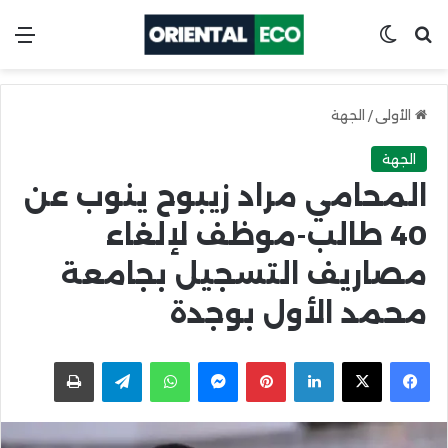
ابحث عن
Switch skin
الق
الأولى
/
الجهة
الجهة
المحامي مراد زيبوح ينوب عن
40 طالب-موظف لإلغاء
مصاريف التسجيل بجامعة
محمد الأول بوجدة
X
Facebook
LinkedIn
Pinterest
Messenger
WhatsApp
Telegram
اطبعها