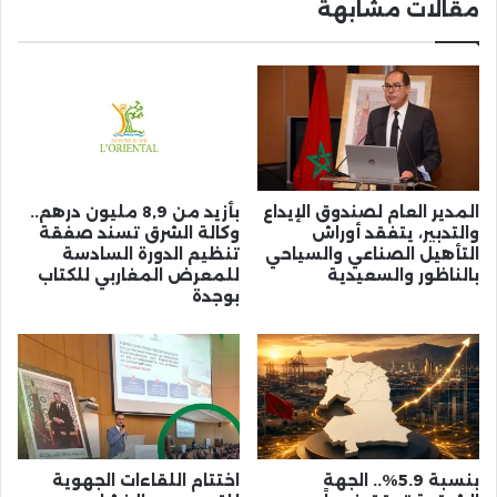
مقالات مشابهة
المدير العام لصندوق الإيداع
بأزيد من 8,9 مليون درهم..
والتدبير، يتفقد أوراش
وكالة الشرق تسند صفقة
التأهيل الصناعي والسياحي
تنظيم الدورة السادسة
بالناظور والسعيدية
للمعرض المغاربي للكتاب
بوجدة
بنسبة 5.9%.. الجهة
اختتام اللقاءات الجهوية