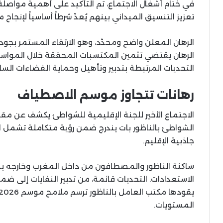
في ختام أشغال الاجتماع، تم التأكيد على أهمية مواصلة ا
تعزيز التنسيق الميداني بينهم يُعدّ شرطاً أساسياً لإنجاح م
الرهان المعلن واضح ومحدّد، وهو الارتقاء المستمر بجو
الرهان يقتضي تثمين المكتسبات المحققة خلال المواس
التحديات المرتبطة بتدبير وتأهيل وحماية الفضاءات الساح
رهانات تتجاوز موسم الاصطياف
الاجتماع الأخير للجنة الإقليمية للشواطئ يكشف عن مقارب
الشواطئ بالناظور بات يندرج ضمن رؤية متكاملة تشمل ال
جاذبية الإقليم.
ساكنة الناظور والمصطافون من داخل المغرب وخارجه ين
الاستعدادات. التحديات قائمة، من تدبير النفايات إلى ضما
المستويات.