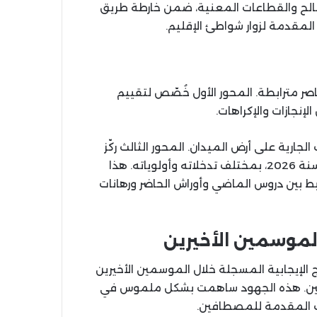
الح والقطاعات المعنية، ضمن خارطة طريق
لمقدمة لزوار شواطئ الإقليم.
صر مترابطة. المحور الأول خُصّص لتقييم
إنجازات والإكراهات.
ارية على أرض الميدان. المحور الثالث ركّز
على مناقشة برنامج العمل الخاص بموسم الاصطياف لسنة 2026، بمختلف تدخلاته وأولوياته. هذا
ط بين دروس الماضي وأوراش الحاضر ورهانات
لموسمين الأخيرين
ج الإيجابية المسجلة خلال الموسمين الأخيرين
ين. هذه الجهود ساهمت بشكل ملموس في
ت المقدمة للمصطافين.