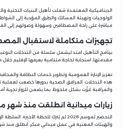
الديناميكية المعتمدة شملت تأهيل البنيات التحتية وال
الولوجيات وتهيئة المسالك والطرق المؤدية إلى الشواطئ.
مباشرة على راحة المصطافين وسهولة وصولهم إلى الفض
تجهيزات متكاملة لاستقبال المص
برنامج التأهيل امتد ليشمل سلسلة من التدخلات النوعي
مقدمتها، استجابة لحاجة متنامية يعرفها الإقليم خلال م
تعزيز الإنارة العمومية وتطوير خدمات النظافة والمحاف
هذه التدخلات. المرافق الصحية بدورها خضعت لعملية ت
والمراقبة عُزّزت بشكل ملحوظ، بما يضمن للزوار تجربة آ
زيارات ميدانية انطلقت منذ شهر م
التحضير لموسم 2026 لم يُترك للحظة الأخ
والهيئات المعنية في عمل ميداني مبكر، انطلق منذ شه