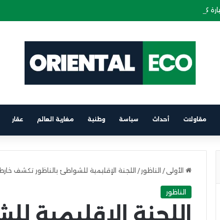
ة كهربائية على متن باخرة الرابط بين برشلونة والناظور
مقاولات
أحداث
سياسة
وطنية
مغاربة العالم
عقار
الأولى
/
الناظور
/
اللجنة الإقليمية للشواطئ بالناظور تكشف خار
الناظور
اللجنة الإقليمية لل