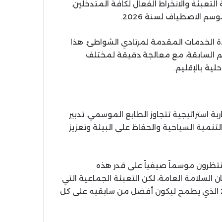
لتعبئة والانخراط الفعال لكافة المتدخلين.
وسم الاصطياف لسنة 2026.
دة الخدمات المقدمة لمرتادي الشواطئ. هذا
م السابقة، مع معالجة دقيقة لمختلف
لية بالإقليم.
ة استراتيجية تتجاوز الطابع الموسمي. تدبير
تنمية السياحية والحفاظ على البيئة وتعزيز
تظرون موسماً صيفياً على قدر هذه
ن السلامة العامة، لكن التعبئة الجماعية التي
يقودها مكتب العامل بالناظور ترسم ملامح موسم 2026 الذي يطمح ليكون أفضل من سابقيه على كل