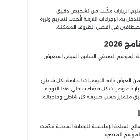
ليم. الزيارات مكّنت من تشخيص دقيق
 به. الإجراءات اللازمة اتُّخذت لتسريع وتيرة
لمصطافين في أفضل الظروف الممكنة.
2026
 الموسم الصيفي السابق. العرض استعرض
كّلت محوراً مركزياً ضمن العرض ذاته. التوصيات الخاصة بكل شاطئ
عتبار خصوصيات كل فضاء ساحلي. هذا التوجه
ر دقيق متمايز حسب طبيعة كل شاطئ وحاجياته.
الح القيادة الإقليمية للوقاية المدنية قدّمت
لموسم المنصرم.