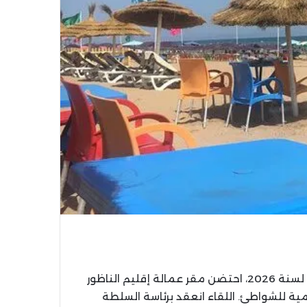
في إطار الاستعدادات الجارية لاستقبال موسم الاصطياف لسنة 2026، احتضن مقر عمالة إقليم الناظور
سعاً للجنة الإقليمية للشواطئ. اللقاء انعقد برئاسة السلطة