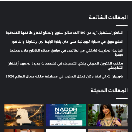
المقالات الشائعة
الناظور تستقبل أزيد من 100 ألف سائح سنوياً وتحتاج لتعزيز طاقتها الفندقية
اندلاع حريق في سيارة كهربائية على متن باخرة الرابط بين برشلونة والناظور
الجالية المغربية تشتكي من نقائص في مرافق ميناء الناظور خلال عملية
مرحبا
مكتب التكوين المهني يفتح التسجيل في تخصصات جديدة بمعهد أزغنغان
التطبيقي
شريهان شركي ابنة بركان تمثل المغرب في مسابقة ملكة جمال العالم 2026
المقالات الحديثة