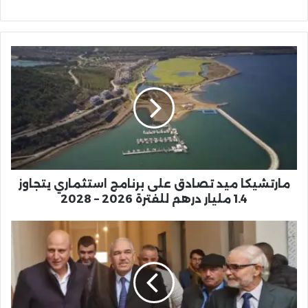
مارتشيكا
ميد
تصادق
على
برنامج
استثماري
يتجاوز
1.4
مليار
درهم
مارتشيكا ميد تصادق على برنامج استثماري يتجاوز
للفترة
1.4 مليار درهم للفترة 2026 – 2028
2026
–
والي
2028
جهة
الشرق
يتابع
من
سيدي