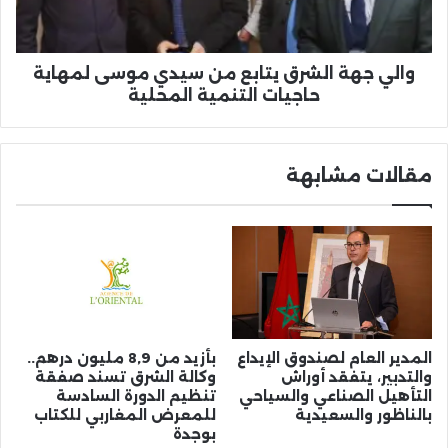
موسى
لمهاية
حاجيات
التنمية
والي جهة الشرق يتابع من سيدي موسى لمهاية
المحلية
حاجيات التنمية المحلية
مقالات مشابهة
المدير العام لصندوق الإيداع
بأزيد من 8,9 مليون درهم..
والتدبير، يتفقد أوراش
وكالة الشرق تسند صفقة
التأهيل الصناعي والسياحي
تنظيم الدورة السادسة
بالناظور والسعيدية
للمعرض المغاربي للكتاب
بوجدة