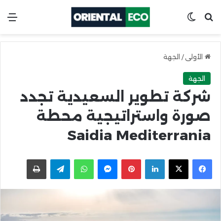
ابحث عن
Switch skin
الق
الأولى
/
الجهة
الجهة
شركة تطوير السعيدية تجدد
صورة واستراتيجية محطة
Saidia Mediterrania
X
Facebook
LinkedIn
Pinterest
Messenger
WhatsApp
Telegram
اطبعها