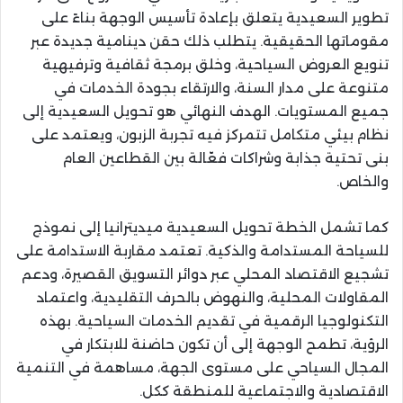
تطوير السعيدية يتعلق بإعادة تأسيس الوجهة بناءً على
مقوماتها الحقيقية. يتطلب ذلك حقن دينامية جديدة عبر
تنويع العروض السياحية، وخلق برمجة ثقافية وترفيهية
متنوعة على مدار السنة، والارتقاء بجودة الخدمات في
جميع المستويات. الهدف النهائي هو تحويل السعيدية إلى
نظام بيئي متكامل تتمركز فيه تجربة الزبون، ويعتمد على
بنى تحتية جذابة وشراكات فعّالة بين القطاعين العام
والخاص.
كما تشمل الخطة تحويل السعيدية ميديترانيا إلى نموذج
للسياحة المستدامة والذكية. تعتمد مقاربة الاستدامة على
تشجيع الاقتصاد المحلي عبر دوائر التسويق القصيرة، ودعم
المقاولات المحلية، والنهوض بالحرف التقليدية، واعتماد
التكنولوجيا الرقمية في تقديم الخدمات السياحية. بهذه
الرؤية، تطمح الوجهة إلى أن تكون حاضنة للابتكار في
المجال السياحي على مستوى الجهة، مساهمة في التنمية
الاقتصادية والاجتماعية للمنطقة ككل.