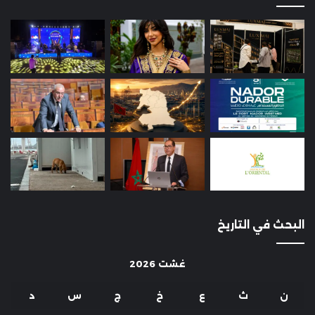
البحث في التاريخ
غشت 2026
ن
ث
ع
خ
ج
س
د