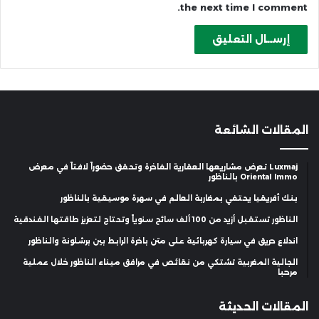
the next time I comment.
المقالات الشائعة
Luxmaj تعرض مشاريعها العقارية الفاخرة وتحقق حضوراً لافتاً في معرض
Oriental Immo بالناظور
بنك أفريقيا يحتفي بمغاربة العالم في سهرة موسيقية بالناظور
الناظور تستقبل أزيد من 100 ألف سائح سنوياً وتحتاج لتعزيز طاقتها الفندقية
اندلاع حريق في سيارة كهربائية على متن باخرة الرابط بين برشلونة والناظور
الجالية المغربية تشتكي من نقائص في مرافق ميناء الناظور خلال عملية
مرحبا
المقالات الحديثة