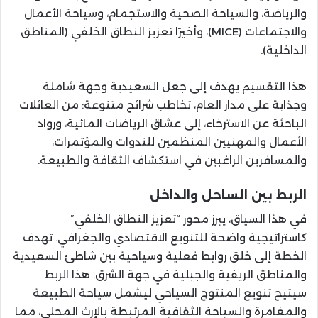
والرياضة، والسياحة الصحية والاستجمام، وسياحة الأعمال
والاجتماعات (MICE)، وأخيرًا تعزيز النطاق الخلفي (المناطق
الداخلية).
هذا التقسيم يهدف إلى جعل السعيدية وجهة شاملة
وجذابة على مدار العام، تخاطب شرائح متنوعة: من العائلات
الباحثة عن الاسترخاء، إلى عشاق الرياضات المائية، ورواد
الأعمال والمهنيين المنظمين للندوات والمؤتمرات،
والمسافرين الراغبين في استكشاف الثقافة والطبيعة.
الربط بين الساحل والداخل
في هذا السياق، يبرز محور “تعزيز النطاق الخلفي”
كاستراتيجية واضحة للتنويع الاقتصادي والجغرافي. تهدف
الخطة إلى خلق روابط فعلية وسياحية بين شاطئ السعيدية
والمناطق الريفية والجبلية في جهة الشرق. هذا الربط
سيتيح تنويع المنتوج السياحي ليشمل سياحة الطبيعة
والمغامرة والسياحة الثقافية المرتبطة بالإرث المحلي، مما