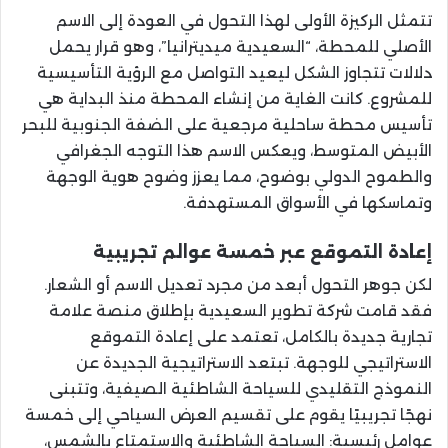
تتمثل الركيزة الأولى لهذا التحول في العودة إلى الاسم
الأصلي للمحطة، “السعيدية ميديترانيا”، وهو قرار يحمل
دلالات تتجاوز الشكل ليعيد التواصل مع الرؤية التأسيسية
للمشروع. كانت الغاية من إنشاء المحطة منذ البداية هي
تأسيس محطة ساحلية مرجعية على الضفة الجنوبية للبحر
الأبيض المتوسط، ويعكس الاسم هذا التوجه الجغرافي
والطموح الدولي بوضوح، مما يعزز وضوح هوية الوجهة
وتماسكها في الأسواق المستهدفة.
إعادة التموقع عبر خمسة عوالم تجريبية
لكن جوهر التحول أبعد من مجرد تعديل الاسم أو الشعار.
فقد قامت شركة تطوير السعيدية بإطلاق منصة علامة
تجارية جديدة بالكامل، تعتمد على إعادة التموقع
الاستراتيجي للوجهة. تبتعد الاستراتيجية الجديدة عن
النموذج التقليدي للسياحة الشاطئية الصيفية، وتتبنى
نهجًا تجريبيًا يقوم على تقسيم العرض السياحي إلى خمسة
عوامل رئيسية: السياحة الشاطئية والاستمتاع بالشمس،