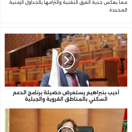
مما يعكس جدية الفرق التقنية والتزامها بالجداول الزمنية
المحددة.
أديب
بنبراهيم
يستعرض
حصيلة
برنامج
الدعم
السكني
بالمناطق
القروية
والجبلية
أديب بنبراهيم يستعرض حصيلة برنامج الدعم
السكني بالمناطق القروية والجبلية
وزيرة
السياحة
تعلن
عن