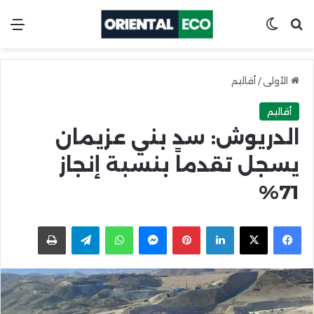
ابحث عن
Switch skin
الق
الأولى
/
أقاليم
أقاليم
الدريوش: سد بني عزيمان
يسجل تقدماً بنسبة إنجاز
71%
X
Facebook
LinkedIn
Pinterest
Messenger
WhatsApp
Telegram
اطبعها