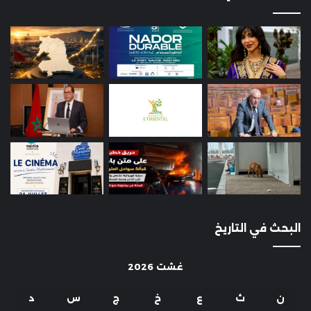
البحث في التاريخ
غشت 2026
ن
ث
ع
خ
ج
س
د