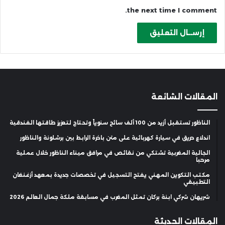
the next time I comment.
المقالات الشائعة
الناظور تستقبل أزيد من 100 ألف سائح سنوياً وتحتاج لتعزيز طاقتها الفندقية
اندلاع حريق في سيارة كهربائية على متن باخرة الرابط بين برشلونة والناظور
الجالية المغربية تشتكي من نقائص في مرافق ميناء الناظور خلال عملية
مرحبا
مكتب التكوين المهني يفتح التسجيل في تخصصات جديدة بمعهد أزغنغان
التطبيقي
شريهان شركي ابنة بركان تمثل المغرب في مسابقة ملكة جمال العالم 2026
المقالات الحديثة