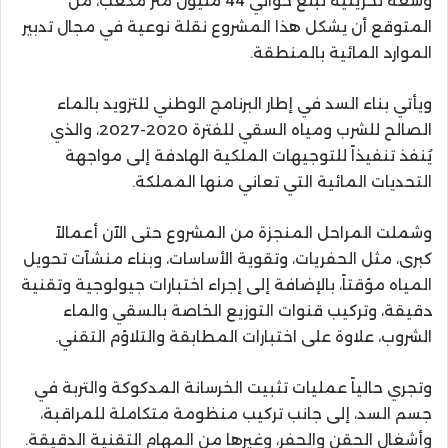
وسعة تخزينية تبلغ حوالي 44 مليون متر مكعب، من
المتوقع أن يشكل هذا المشروع نقلة نوعية في مجال تدبير
الموارد المائية بالمنطقة.
ويأتي بناء السد في إطار البرنامج الوطني للتزويد بالماء
الصالح للشرب ومياه السقي للفترة 2020-2027، والذي
يُنفذ تنفيذاً للتوجيهات الملكية الهادفة إلى مواجهة
التحديات المائية التي تعاني منها المملكة.
وشملت المراحل المنجزة من المشروع حتى الآن أعمالاً
كبرى، مثل الحفريات، وتقوية الأساسات، وبناء منشآت تحويل
المياه مؤقتاً، بالإضافة إلى إجراء اختبارات جيولوجية وتقنية
دقيقة، وتركيب قنوات التوزيع الخاصة بالسقي والماء
الشروب، علاوة على اختبارات المطابقة والتلاؤم التقني.
وتجري حالياً عمليات تثبيت الخرسانة المدكوكة والتربة في
جسم السد، إلى جانب تركيب منظومة متكاملة للمراقبة،
وأشغال الحقن والحفر، وغيرها من المهام التقنية الدقيقة.