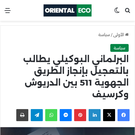
ابحث عن
Switch skin
الق
الأولى
/
سياسة
سياسة
البرلماني البوكيلي يطالب
بالتعجيل بإنجاز الطريق
الجهوية 511 بين الدريوش
وكرسيف
X
Facebook
LinkedIn
Pinterest
Messenger
WhatsApp
Telegram
اطبعها