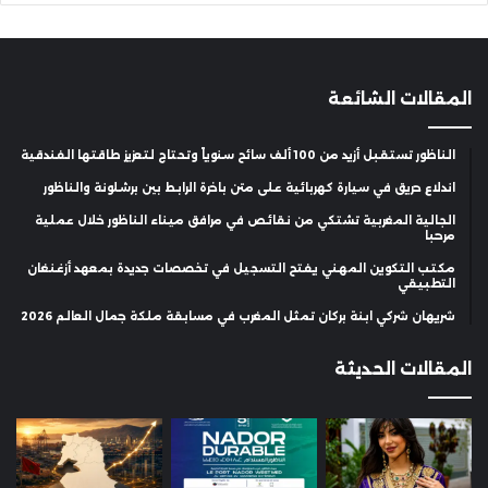
المقالات الشائعة
الناظور تستقبل أزيد من 100 ألف سائح سنوياً وتحتاج لتعزيز طاقتها الفندقية
اندلاع حريق في سيارة كهربائية على متن باخرة الرابط بين برشلونة والناظور
الجالية المغربية تشتكي من نقائص في مرافق ميناء الناظور خلال عملية
مرحبا
مكتب التكوين المهني يفتح التسجيل في تخصصات جديدة بمعهد أزغنغان
التطبيقي
شريهان شركي ابنة بركان تمثل المغرب في مسابقة ملكة جمال العالم 2026
المقالات الحديثة