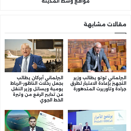
مواقع وسط المدينة
وسط
المدينة
مقالات مشابهة
البرلماني توتو يطالب وزير
البرلماني أبركان يطالب
التجهيز بإعادة الاعتبار لطرق
بجعل رحلات الناظور-الرباط
جرادة وتاوريرت المتدهورة
يومية ويسائل وزير النقل
عن تدابير الرفع من وتيرة
الخط الجوي