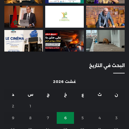
البحث في التاريخ
غشت 2026
ن
ث
ع
خ
ج
س
د
2
1
9
8
7
6
5
4
3