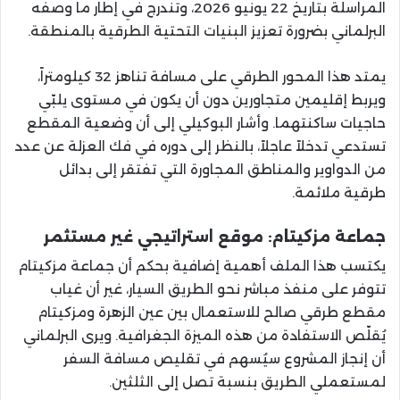
المراسلة بتاريخ 22 يونيو 2026، وتندرج في إطار ما وصفه
البرلماني بضرورة تعزيز البنيات التحتية الطرقية بالمنطقة.
يمتد هذا المحور الطرقي على مسافة تناهز 32 كيلومتراً،
ويربط إقليمين متجاورين دون أن يكون في مستوى يلبّي
حاجيات ساكنتهما. وأشار البوكيلي إلى أن وضعية المقطع
تستدعي تدخلاً عاجلاً، بالنظر إلى دوره في فك العزلة عن عدد
من الدواوير والمناطق المجاورة التي تفتقر إلى بدائل
طرقية ملائمة.
جماعة مزكيتام: موقع استراتيجي غير مستثمر
يكتسب هذا الملف أهمية إضافية بحكم أن جماعة مزكيتام
تتوفر على منفذ مباشر نحو الطريق السيار، غير أن غياب
مقطع طرقي صالح للاستعمال بين عين الزهرة ومزكيتام
يُقلّص الاستفادة من هذه الميزة الجغرافية. ويرى البرلماني
أن إنجاز المشروع سيُسهم في تقليص مسافة السفر
لمستعملي الطريق بنسبة تصل إلى الثلثين.