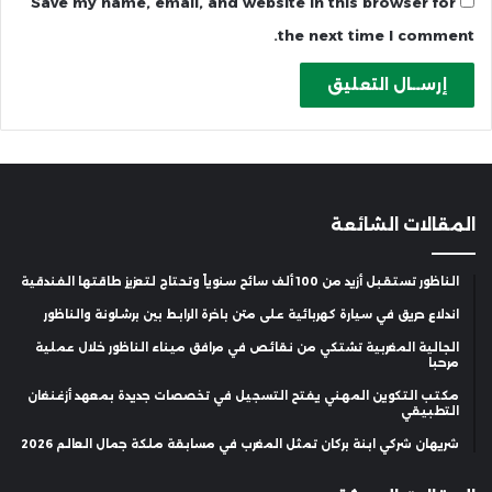
Save my name, email, and website in this browser for
the next time I comment.
المقالات الشائعة
الناظور تستقبل أزيد من 100 ألف سائح سنوياً وتحتاج لتعزيز طاقتها الفندقية
اندلاع حريق في سيارة كهربائية على متن باخرة الرابط بين برشلونة والناظور
الجالية المغربية تشتكي من نقائص في مرافق ميناء الناظور خلال عملية
مرحبا
مكتب التكوين المهني يفتح التسجيل في تخصصات جديدة بمعهد أزغنغان
التطبيقي
شريهان شركي ابنة بركان تمثل المغرب في مسابقة ملكة جمال العالم 2026