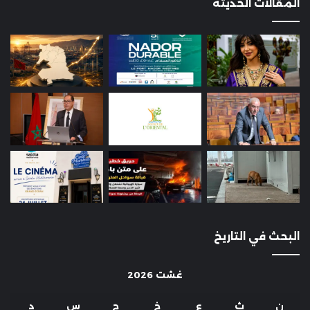
المقالات الحديثة
البحث في التاريخ
غشت 2026
ن
ث
ع
خ
ج
س
د