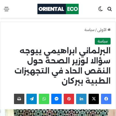
ابحث عن
Switch skin
الق
الأولى
/
سياسة
سياسة
البرلماني ابراهيمي ييوجه
سؤالا لوزير الصحة حول
النقص الحاد في التجهيزات
الطبية ببركان
X
Facebook
LinkedIn
Pinterest
Messenger
WhatsApp
Telegram
اطبعها