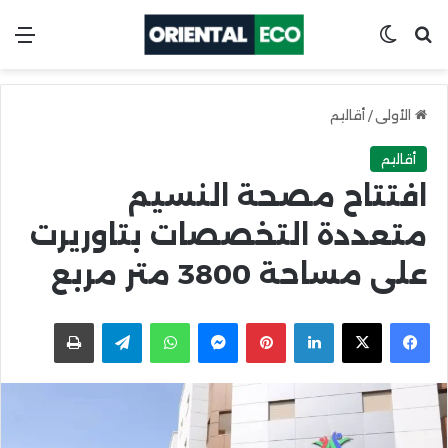
ابحث عن
Switch skin
الق
الأولى
/
أقاليم
أقاليم
افتتاح مصحة النسيم
متعددة التخصصات بتاوريرت
على مساحة 3800 متر مربع
X
Facebook
LinkedIn
Pinterest
Messenger
WhatsApp
Telegram
اطبعها