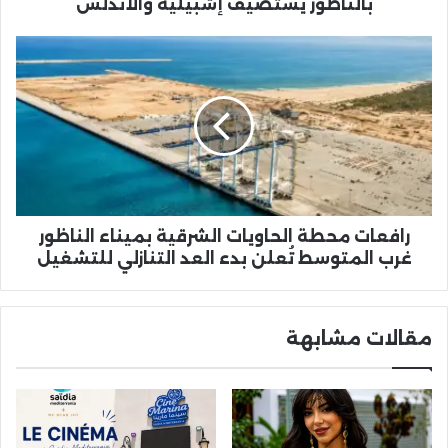
والأندلس
بالناظور يستضيف إشبيلية والأندلس
رافعات
محطة
الحاويات
الشرقية
بميناء
الناظور
غرب
المتوسط
تُعلن
بدء
رافعات محطة الحاويات الشرقية بميناء الناظور
العد
غرب المتوسط تُعلن بدء العد التنازلي للتشغيل
التنازلي
للتشغيل
مقالات مشابهة