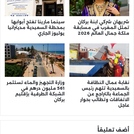
شريهان شركي ابنة بركان
سينما مارينا تفتح أبوابها
تمثل المغرب في مسابقة
بمحطة السعيدية مديترانيا
ملكة جمال العالم 2026
يوليوز الجاري
نقابة عمال النظافة
وزارة التجهيز والماء تستثمر
بالسعيدية تتهم رئيس
561 مليون درهم في
الجماعة بالتراجع عن
الشبكة الطرقية بإقليم
الاتفاقات وتطالب بحوار
بركان
عاجل
أضف تعليقاً