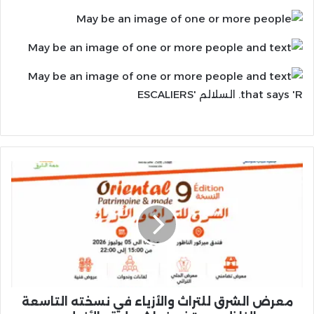
معرض
الشرق
للتراث
والأزياء
في
نسخته
التاسعة
بالناظور
يستضيف
إشبيلية
معرض الشرق للتراث والأزياء في نسخته التاسعة