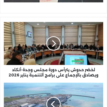
لخضر
حدوش
يترأس
دورة
مجلس
وجدة-
أنكاد
ويصادق
بالإجماع
على
لخضر حدوش يترأس دورة مجلس وجدة-أنكاد
برامج
ويصادق بالإجماع على برامج التنمية يناير 2026
التنمية
يناير
الناظور:
2026
إطلاق
طلب
إبداء
اهتمام