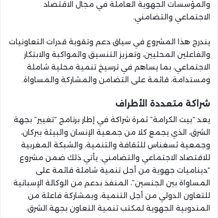
والمؤسسات الجهوية العاملة في مجال الاقتصاد
الاجتماعي والتضامني.
يندرج هذا المشروع في سياق دعم وتقوية قدرات التعاونيات
والفاعلين المحليين، وتعزيز التنسيق والمواكبة والابتكار
الاجتماعي، بما يساهم في ترسيخ تنمية محلية شاملة
ومستدامة، قائمة على التضامن والمشاركة والمساواة.
شراكة متعددة الأطراف
يعد “بيت الكرامة” ثمرة شراكة في إطار برنامج “تغيير” بجهة
الشرق، الذي يجمع كلا من جمعية الإنسان والبيئة ببركان،
وجمعية ثسغناس للثقافة والتنمية، والشبكة المغربية
للاقتصاد الاجتماعي والتضامني. يأتي ذلك ضمن مشروع
“ديناميات جهوية من أجل تنمية شاملة قائمة على
المساواة بين الجنسين”، المنفذ بدعم من الوكالة الإسبانية
للتعاون الدولي من أجل التنمية، وبمشاركة فاعلة من
المندوبية الجهوية لمكتب تنمية التعاون بجهة الشرق.