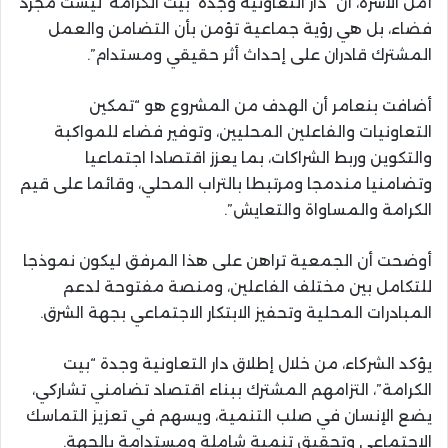
أمل الأسرة، أن “دار التعاونية وجدة ‘بيت الكرامة’ ليست مجرد
فضاء، بل هي رؤية جماعية تؤمن بأن التضامن والعمل
المشترك قادران على إحداث أثر حقيقي ومستدام”.
أضافت بنعامر أن الهدف من المشروع هو “تمكين
التعاونيات والفاعلين المحليين، وتوفير فضاء للمواكبة
والتكوين وربط الشراكات، بما يعزز اقتصادا اجتماعيا
وتضامنيا مندمجا ومرتبطا بالتراب المحلي، وقائما على قيم
الكرامة والمساواة والتعايش”.
أوضحت أن الجمعية تراهن على هذا المرفق ليكون نموذجا
للتكامل بين مختلف الفاعلين، ومنصة مفتوحة لدعم
المبادرات المحلية وتحفيز الابتكار الاجتماعي بجهة الشرق.
يؤكد الشركاء، من خلال إطلاق دار التعاونية وجدة “بيت
الكرامة”، التزامهم المشترك ببناء اقتصاد تضامني تشاركي،
يضع الإنسان في صلب التنمية، ويسهم في تعزيز التماسك
الاجتماعي وتحقيق تنمية شاملة ومستدامة بالجهة.