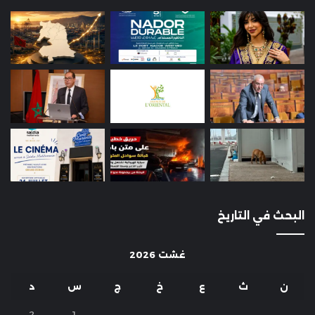
البحث في التاريخ
غشت 2026
ن
ث
ع
خ
ج
س
د
2
1