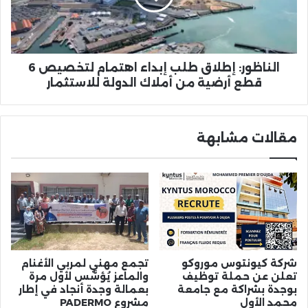
لتخصيص
6
قطع
أرضية
من
الناظور: إطلاق طلب إبداء اهتمام لتخصيص 6
أملاك
قطع أرضية من أملاك الدولة للاستثمار
الدولة
للاستثمار
مقالات مشابهة
شركة كيونتوس موروكو
تجمع مهني لمربي الأغنام
تعلن عن حملة توظيف
والماعز يُؤسَّس لأول مرة
بوجدة بشراكة مع جامعة
بعمالة وجدة أنجاد في إطار
محمد الأول
مشروع PADERMO