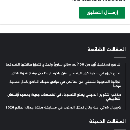
المقالات الشائعة
الناظور تستقبل أزيد من 100 ألف سائح سنوياً وتحتاج لتعزيز طاقتها الفندقية
اندلاع حريق في سيارة كهربائية على متن باخرة الرابط بين برشلونة والناظور
الجالية المغربية تشتكي من نقائص في مرافق ميناء الناظور خلال عملية
مرحبا
مكتب التكوين المهني يفتح التسجيل في تخصصات جديدة بمعهد أزغنغان
التطبيقي
شريهان شركي ابنة بركان تمثل المغرب في مسابقة ملكة جمال العالم 2026
المقالات الحديثة