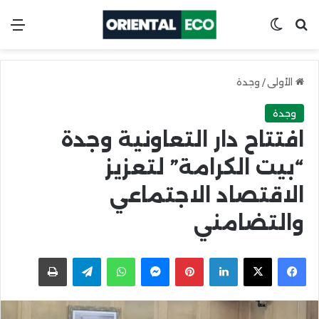
ابحث عن
Switch skin
الق
الأولى
/
وجدة
وجدة
افتتاح دار التعاونية وجدة
“بيت الكرامة” لتعزيز
الاقتصاد الاجتماعي
والتضامني
X
Facebook
LinkedIn
Pinterest
Messenger
WhatsApp
Telegram
اطبعها