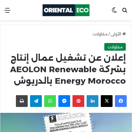
ابحث عن
Switch skin
الق
الأولى
/
مقاولات
مقاولات
إعلان عن تشغيل عمال إنتاج
بشركة AEOLON Renewable
Energy Morocco بالدريوش
X
Facebook
LinkedIn
Pinterest
Messenger
WhatsApp
Telegram
اطبعها