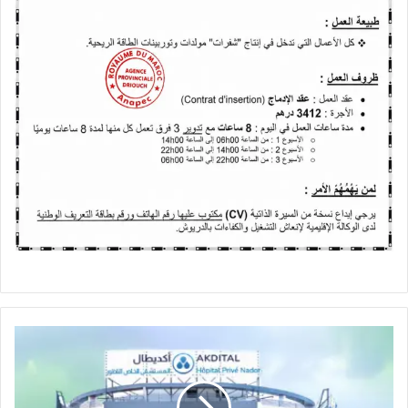
حملة
للتبرع
بالدم
بمستشفى