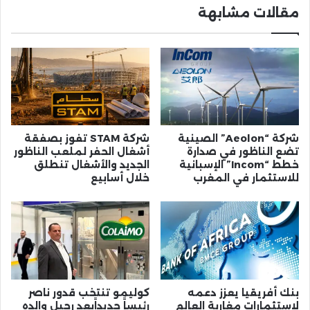
مقالات مشابهة
شركة “Aeolon” الصينية
شركة STAM تفوز بصفقة
تضع الناظور في صدارة
أشغال الحفر لملعب الناظور
خطط “Incom” الإسبانية
الجديد والأشغال تنطلق
للاستثمار في المغرب
خلال أسابيع
بنك أفريقيا يعزز دعمه
كوليمو تنتخب قدور ناصر
لاستثمارات مغاربة العالم
رئيساً جديداًبعد رحيل والده