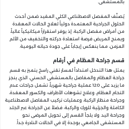
بالمستشفى.
يُصنَّف المفصل الاصطناعي الكلي المقيد ضمن أحدث
الحلول الجراحية المعتمدة دولياً لعلاج الحالات المعقدة
من أمراض مفصل الركبة، إذ يوفر استقراراً ميكانيكياً عالياً،
ويمنح المريض فرصة استعادة حركته والتخفيف من الألم
المزمن، مما ينعكس إيجاباً على جودة حياته اليومية.
قسم جراحة العظام في أرقام
يمثل هذا التدخل امتداداً لمسار تقني راسخ يتميز به قسم
جراحة العظام والمفاصل بالمستشفى الحسني، الذي ينجز
ما يزيد على 120 عملية جراحية شهرياً، تشمل جراحات عدم
التحام العظام، وعلاج تشوهات الأطراف، والكسور المعقدة،
وجراحة منظار الركبة، وعمليات تركيب المفاصل الاصطناعية
الكاملة والجزئية للورك والركبة، فضلاً عن الجراحة عبر الجلد
وجراحة اليد. ولا يلجأ القسم إلى تحويل المرضى نحو
المستشفى الجامعي بوجدة إلا في الحالات النادرة جداً.