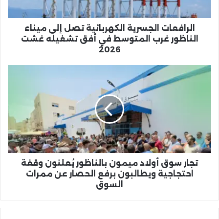
غرب
المتوسط
في
الرافعات الجسرية الكهربائية تصل إلى ميناء
أفق
الناظور غرب المتوسط في أفق تشغيله غشت
تشغيله
2026
غشت
2026
تجار
سوق
أولاد
ميمون
بالناظور
يُعلنون
وقفة
احتجاجية
ويطالبون
برفع
تجار سوق أولاد ميمون بالناظور يُعلنون وقفة
الحصار
احتجاجية ويطالبون برفع الحصار عن ممرات
عن
السوق
ممرات
السوق