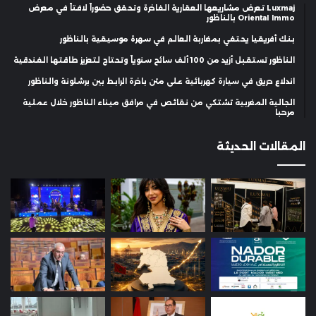
Luxmaj تعرض مشاريعها العقارية الفاخرة وتحقق حضوراً لافتاً في معرض
Oriental Immo بالناظور
بنك أفريقيا يحتفي بمغاربة العالم في سهرة موسيقية بالناظور
الناظور تستقبل أزيد من 100 ألف سائح سنوياً وتحتاج لتعزيز طاقتها الفندقية
اندلاع حريق في سيارة كهربائية على متن باخرة الرابط بين برشلونة والناظور
الجالية المغربية تشتكي من نقائص في مرافق ميناء الناظور خلال عملية
مرحبا
المقالات الحديثة