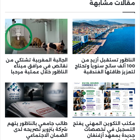
مقالات مشابهة
الناظور تستقبل أزيد من
الجالية المغربية تشتكي من
100 ألف سائح سنوياً وتحتاج
نقائص في مرافق ميناء
لتعزيز طاقتها الفندقية
الناظور خلال عملية مرحبا
مكتب التكوين المهني يفتح
طالب جامعي بالناظور يتهم
التسجيل في تخصصات
شركة بتزوير تصريحه لدى
جديدة بمعهد أزغنغان
الضمان الاجتماعي