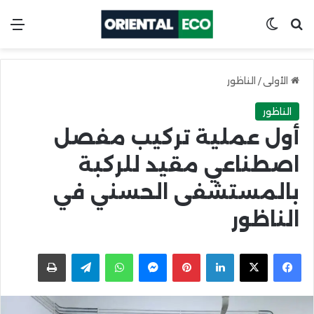
ابحث عن
Switch skin
الق
الأولى
/
الناظور
الناظور
أول عملية تركيب مفصل
اصطناعي مقيد للركبة
بالمستشفى الحسني في
الناظور
X
Facebook
LinkedIn
Pinterest
Messenger
WhatsApp
Telegram
اطبعها