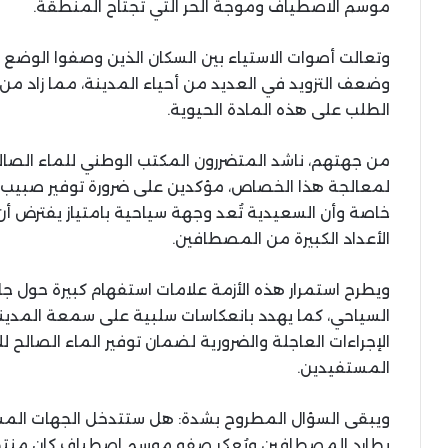
موسم الاصطياف وموجة الحر التي تجتاح المنطقة.
وتعالت أصوات الاستياء بين السكان الذين وصفوا الوضع بـ
وضعف التزويد في العديد من أحياء المدينة، مما زاد من 
الطلب على هذه المادة الحيوية.
من جهتهم، ناشد المتضررون المكتب الوطني للماء الصا
لمعالجة هذا الخصاص، مؤكدين على ضرورة توفير صبيب مائ
خاصة وأن السعيدية تُعد وجهة سياحية بامتياز يفترض أن
الأعداد الكبيرة من المصطافين.
ويطرح استمرار هذه الأزمة علامات استفهام كبيرة حول ج
السياحي، كما يهدد بانعكاسات سلبية على سمعة المدي
الإجراءات العاجلة والضرورية لضمان توفير الماء الصا
المستفيدين.
ويبقى السؤال المطروح بشدة: هل ستتدخل الجهات المسؤ
يطارد المصطافين ويُعكر صفو موسم اصطياف كان منتظر