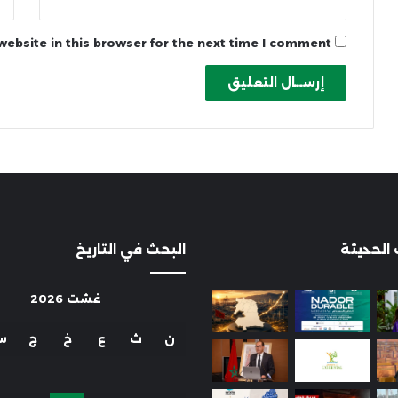
ebsite in this browser for the next time I comment.
 الحديثة
البحث في التاريخ
غشت 2026
ن
ث
ع
خ
ج
س