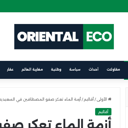
ة كهربائية على متن باخرة الرابط بين برشلونة والناظور
مقاولات
أحداث
سياسة
وطنية
مغاربة العالم
عقار
الأولى
/
أقاليم
/
أزمة الماء تعكر صفو المصطافين في السعيدية
أقاليم
أزمة الماء تعكر صف