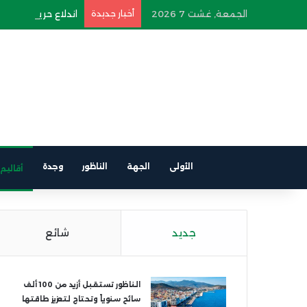
الجمعة, غشت 7 2026
أخبار جديدة
اندلاع حريق في سيار
الأولى
الجهة
الناظور
وجدة
أقاليم
جديد
شائع
الناظور تستقبل أزيد من 100 ألف
سائح سنوياً وتحتاج لتعزيز طاقتها