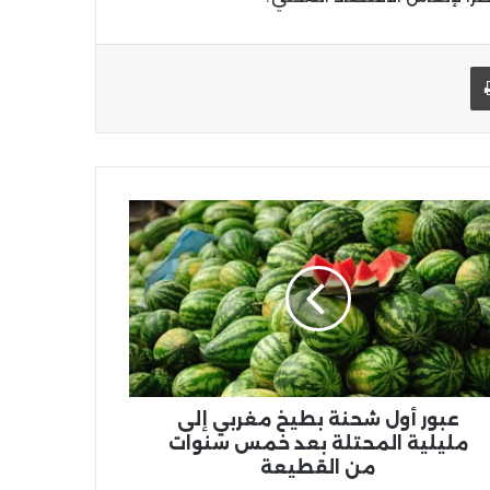
يد الإلكتروني
اطبعها
ر
نة
يخ
ربي
لية
حتلة
س
عبور أول شحنة بطيخ مغربي إلى
وات
مليلية المحتلة بعد خمس سنوات
من القطيعة
طيعة