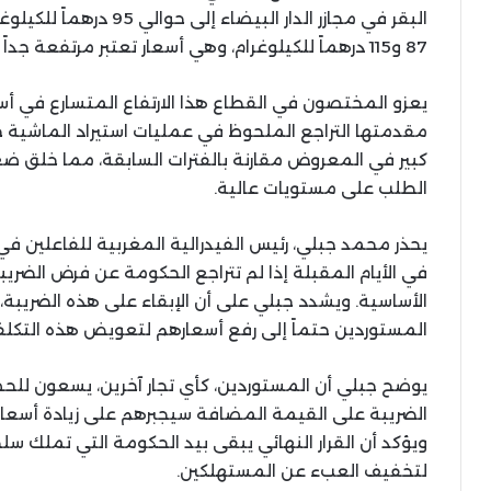
البقر في مجازر الدار البي
87 و115 درهماً للكيلوغرام، وهي أسعار تعتبر مرتفعة جداً بالمقاييس المحلية.
يعزو المختصون في القطاع هذا الارتفاع المتسارع في أس
مقدمتها التراجع الملحوظ في عمليات استيراد الماشية خلا
كبير في المعروض مقارنة بالفترات السابقة، مما خلق ضغط
الطلب على مستويات عالية.
يحذر محمد جبلي، رئيس الفيدرالية المغربية للفاعلين في
في الأيام المقبلة إذا لم تتراجع الحكومة عن فرض الضري
الأساسية. ويشدد جبلي على أن الإبقاء على هذه الضريبة،
المستوردين حتماً إلى رفع أسعارهم لتعويض هذه التكلفة
يوضح جبلي أن المستوردين، كأي تجار آخرين، يسعون ل
الضريبة على القيمة المضافة سيجبرهم على زيادة أسعار 
ويؤكد أن القرار النهائي يبقى بيد الحكومة التي تملك سلطة
لتخفيف العبء عن المستهلكين.