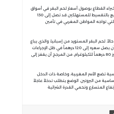
براء القطاع بوصول أسعار لحم البقر في أسواق
الجملة إلى 110 دراهم للكيلوغرام، مما يعني أن أسعار البيع بالتقسيط للمستهلكين قد تصل إلى 130
 التي تواجه المواطن المغربي في تأمين
اً. لحم البقر المستورد من إسبانيا، والذي يباع
حالياً بحوالي 90 درهماً في أسواق الجملة، من المتوقع أن يصل سعره إلى 120 درهماً في ظل الإجراءات
الحالية. كما أن لحم البقر البرازيلي، الذي كان سعره لا يتجاوز 80 درهماً للكيلوغرام، من المرجح أن يقفز إلى
ساسية تضع الأسر المغربية، وخاصة ذات الدخل
اسية من البروتين. الوضع يتطلب تدخلاً عاجلاً
اع المتسارع وتحمي القدرة الشرائية
يد الإلكتروني
اطبعها