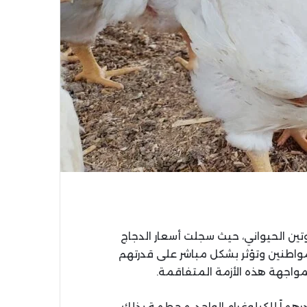
وتين الحيواني، حيث سجلت أسعار الدجاج
واطنين وتؤثر بشكل مباشر على قدرتهم
واجهة هذه الأزمة المتفاقمة.
 مدينة الناظور، تجاوزت أسعار الدجاج الحي حاجز الـ 25 درهماً للكيلوغرام الواحد، محطمة بذلك