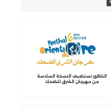
اظور
تضيف
سخة
ادسة
جان
رق
ضحك
الناظور تستضيف النسخة السادسة
من مهرجان الشرق للضحك