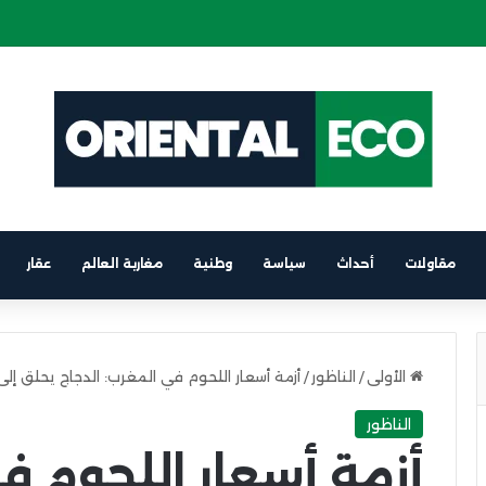
ة كهربائية على متن باخرة الرابط بين برشلونة والناظور
مقاولات
أحداث
سياسة
وطنية
مغاربة العالم
عقار
الأولى
/
الناظور
/
أزمة أسعار اللحوم في المغرب: الدجاج يحلق إلى 25 درهماً والبقر يقفز لـ95 درهم
الناظور
أزمة أسعار اللحوم ف