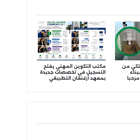
شتكي من
مكتب التكوين المهني يفتح
ناء
التسجيل في تخصصات جديدة
مرحبا
بمعهد أزغنغان التطبيقي