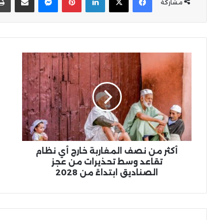
مشاركة
أكثر
الن
من
تس
نصف
الن
المغاربة
الس
خارج
من
أي
مهر
نظام
الش
تقاعد
لل
وسط
تحذيرات
أكثر من نصف المغاربة خارج أي نظام
من
تقاعد وسط تحذيرات من عجز
عجز
الصناديق ابتداءً من 2028
الصناديق
ابتداءً
من
2028