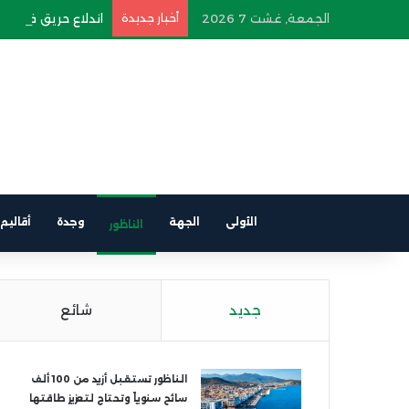
الجمعة, غشت 7 2026
أخبار جديدة
اندلاع حريق في سيار
الأولى
الجهة
وجدة
أقاليم
الناظور
جديد
شائع
الناظور تستقبل أزيد من 100 ألف
سائح سنوياً وتحتاج لتعزيز طاقتها