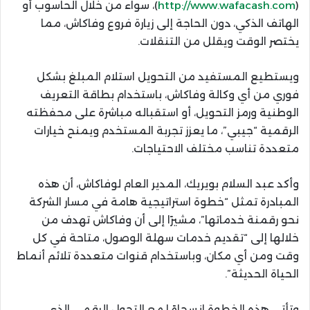
(
http://www.wafacash.com
)، سواء من خلال الحاسوب أو
الهاتف الذكي، دون الحاجة إلى زيارة فروع وفاكاش، مما
يختصر الوقت ويقلل من التنقلات.
ويستطيع المستفيد من التحويل استلام المبلغ بشكل
فوري من أي وكالة وفاكاش، باستخدام بطاقة التعريف
الوطنية ورمز التحويل، أو استقباله مباشرة على محفظته
الرقمية “جيبي”، ما يعزز تجربة المستخدم ويمنح خيارات
متعددة تناسب مختلف الاحتياجات.
وأكد عبد السلام بويريك، المدير العام لوفاكاش، أن هذه
المبادرة تمثل “خطوة استراتيجية هامة في مسار الشركة
نحو رقمنة خدماتها”، مشيرًا إلى أن وفاكاش تهدف من
خلالها إلى “تقديم خدمات سهلة الوصول، متاحة في كل
وقت ومن أي مكان، وباستخدام قنوات متعددة تلائم أنماط
الحياة الحديثة”.
وتأتي هذه الخطوة انسجامًا مع التحول الرقمي الذي