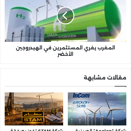
المستثمرين
في
الهيدروجين
الأخضر
المغرب يغري المستثمرين في الهيدروجين
الأخضر
مقالات مشابهة
شركة “Aeolon” الصينية
شركة STAM تفوز بصفقة