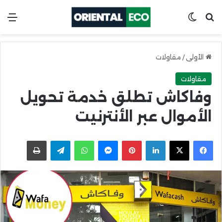
ابحث عن
Switch skin
الق
الأولى
/
مقاولات
مقاولات
وفاكاش تطلق خدمة تحويل
الأموال عبر الأنترنيت
X
Facebook
LinkedIn
Pinterest
Messenger
WhatsApp
Telegram
اطبعها