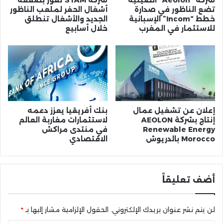
تضع الناظور في صدارة
أشغال الحفر لملعب الناظور
خطط “Incom” الإسبانية
الجديد والأشغال تنطلق
للاستثمار في المغرب
خلال أسابيع
إعلان عن تشغيل عمال
بنك أفريقيا يعزز دعمه
إنتاج بشركة AEOLON
لاستثمارات مغاربة العالم
Renewable Energy
في منتدى مراكش
Morocco بالدريوش
الاقتصادي
أضف تعليقاً
لن يتم نشر عنوان بريدك الإلكتروني.
الحقول الإلزامية مشار إليها بـ
*