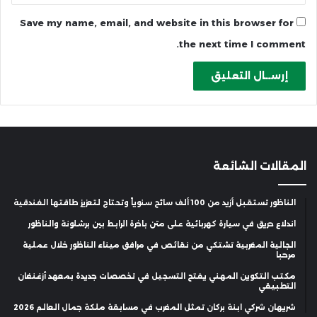
Save my name, email, and website in this browser for
the next time I comment.
المقالات الشائعة
الناظور تستقبل أزيد من 100 ألف سائح سنوياً وتحتاج لتعزيز طاقتها الفندقية
اندلاع حريق في سيارة كهربائية على متن باخرة الرابط بين برشلونة والناظور
الجالية المغربية تشتكي من نقائص في مرافق ميناء الناظور خلال عملية
مرحبا
مكتب التكوين المهني يفتح التسجيل في تخصصات جديدة بمعهد أزغنغان
التطبيقي
شريهان شركي ابنة بركان تمثل المغرب في مسابقة ملكة جمال العالم 2026