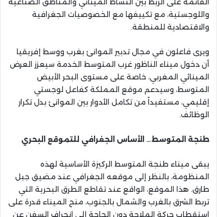
القائمة على الربط بين النشاط المينائي والمناطق الصناعية
واللوجستية، مع تكييفها مع الخصوصيات الجغرافية
والاقتصادية للمنطقة.
ويرى فاعلون في مجال تدبير الموانئ بغرب ووسط إفريقيا
أن دخول ميناء الناظور غرب المتوسط الخدمة سيعزز العرض
المينائي المغربي، خاصة على مستوى البحر الأبيض
المتوسط، وسيدعم موقع المملكة كفاعل لوجستي
إقليمي، مستفيداً من تكامل الأدوار بين الموانئ بدل تكرار
الوظائف.
طنجة المتوسط… الأساس الجغرافي للتموقع البحري
يبقى ميناء طنجة المتوسط الركيزة الأساسية لهذه
المنظومة، بالنظر إلى موقعه الجغرافي عند مضيق جبل
طارق. هذا الموقع، الواقع عند تقاطع الطرق البحرية التي
تربط الشرق بالغرب والشمال بالجنوب، منح الميناء قدرة على
استقطاب حركة الملاحة دون الحاجة إلى انحراف السفن عن