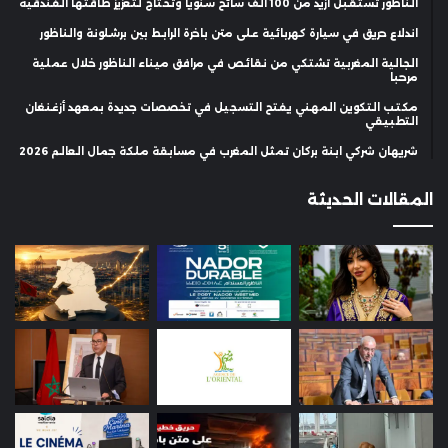
الناظور تستقبل أزيد من 100 ألف سائح سنوياً وتحتاج لتعزيز طاقتها الفندقية
اندلاع حريق في سيارة كهربائية على متن باخرة الرابط بين برشلونة والناظور
الجالية المغربية تشتكي من نقائص في مرافق ميناء الناظور خلال عملية
مرحبا
مكتب التكوين المهني يفتح التسجيل في تخصصات جديدة بمعهد أزغنغان
التطبيقي
شريهان شركي ابنة بركان تمثل المغرب في مسابقة ملكة جمال العالم 2026
المقالات الحديثة