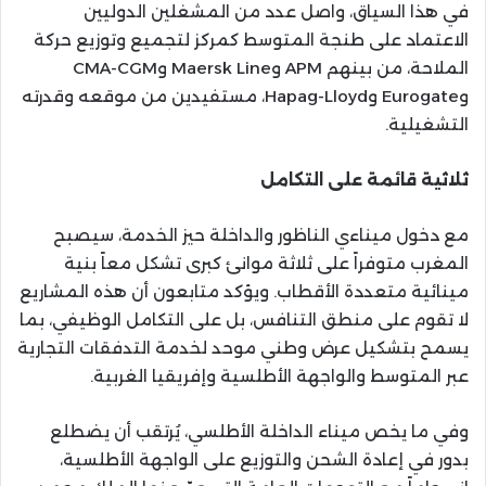
في هذا السياق، واصل عدد من المشغلين الدوليين
الاعتماد على طنجة المتوسط كمركز لتجميع وتوزيع حركة
الملاحة، من بينهم APM وMaersk Line وCMA-CGM
وEurogate وHapag-Lloyd، مستفيدين من موقعه وقدرته
التشغيلية.
ثلاثية قائمة على التكامل
مع دخول ميناءي الناظور والداخلة حيز الخدمة، سيصبح
المغرب متوفراً على ثلاثة موانئ كبرى تشكل معاً بنية
مينائية متعددة الأقطاب. ويؤكد متابعون أن هذه المشاريع
لا تقوم على منطق التنافس، بل على التكامل الوظيفي، بما
يسمح بتشكيل عرض وطني موحد لخدمة التدفقات التجارية
عبر المتوسط والواجهة الأطلسية وإفريقيا الغربية.
وفي ما يخص ميناء الداخلة الأطلسي، يُرتقب أن يضطلع
بدور في إعادة الشحن والتوزيع على الواجهة الأطلسية،