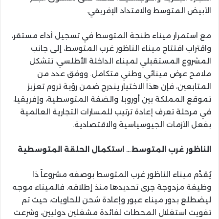
الأبيض المتوسط والامتداد الإفريقي.
مع استمرار ميناء طنجة المتوسط في تسجيل أداء مستقر،
واقتراب افتتاح ميناء الناظور غرب المتوسط، إلى جانب
المشروع المستقبلي لميناء الداخلة الأطلسي، تتشكل
ملامح عرض مينائي وطني متكامل. ووفق عدد من
المتابعين، فإن هذا الاختيار يندرج ضمن رؤية تروم تعزيز
تموقع المملكة بين أوروبا، والضفة المتوسطية، وإفريقيا،
في مرحلة تعرف إعادة ترتيب للمسارات التجارية العالمية
بفعل الأزمات الجيوسياسية والاقتصادية.
الناظور غرب المتوسط… استكمال الحلقة المتوسطية
يُقدَّم ميناء الناظور غرب المتوسط بوصفه مشروعاً ذا
وظيفة مزدوجة جرى تحديدها منذ إطلاقه. فالميناء موجه
ليضطلع بدور ميناء عبور وإعادة شحن للحاويات، حيث تم
تفويت استغلال المحطات لفائدة مشغلين دوليين، وشرعت