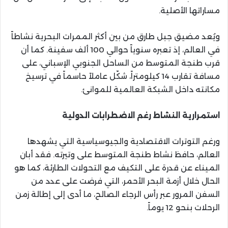
مساراتها الأصلية.
ويُعد مضيق جبل طارق من بين أكثر الممرات البحرية نشاطاً
في العالم، إذ تعبره سنوياً حوالي 100 ألف سفينة. كما أن
قرب طنجة المتوسط من الساحل الجنوبي الإسباني، على
مسافة تقارب 14 كيلومتراً، شكّل عاملاً حاسماً في ترسيخ
مكانته داخل الشبكة العالمية للموانئ.
استمرارية النشاط رغم الاضطرابات الدولية
ورغم التوترات الاقتصادية والجيوسياسية التي يشهدها
العالم، حافظ نشاط طنجة المتوسط على وتيرته. فقد أبان
الميناء عن قدرة على التكيف مع التحولات الطارئة، كما هو
الحال خلال أزمة البحر الأحمر، التي فرضت على عدد من
السفن المرور عبر رأس الرجاء الصالح، ما أدى إلى إطالة زمن
الرحلات بنحو 12 يوماً.