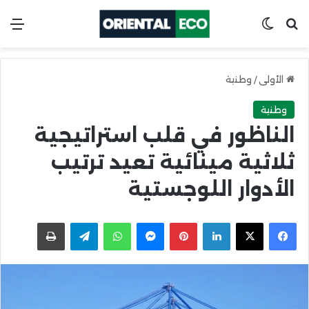
ابحث عن
Switch skin
الق
الأولى
/
وطنية
وطنية
الناظور في قلب استراتيجية
ثلاثية مينائية تعيد ترتيب
الأدوار اللوجستية
X
Facebook
LinkedIn
Pinterest
Messenger
WhatsApp
Telegram
اطبعها