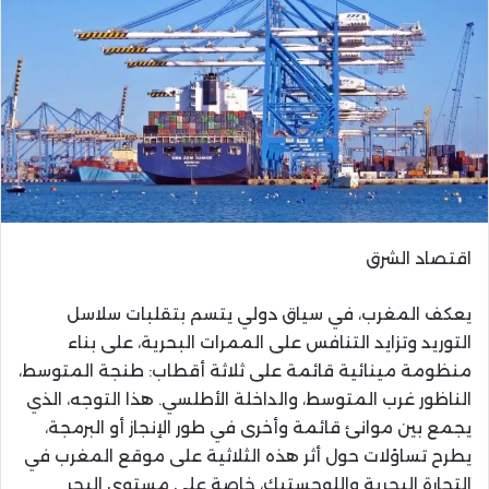
اقتصاد الشرق
يعكف المغرب، في سياق دولي يتسم بتقلبات سلاسل
التوريد وتزايد التنافس على الممرات البحرية، على بناء
منظومة مينائية قائمة على ثلاثة أقطاب: طنجة المتوسط،
الناظور غرب المتوسط، والداخلة الأطلسي. هذا التوجه، الذي
يجمع بين موانئ قائمة وأخرى في طور الإنجاز أو البرمجة،
يطرح تساؤلات حول أثر هذه الثلاثية على موقع المغرب في
التجارة البحرية واللوجستيك، خاصة على مستوى البحر