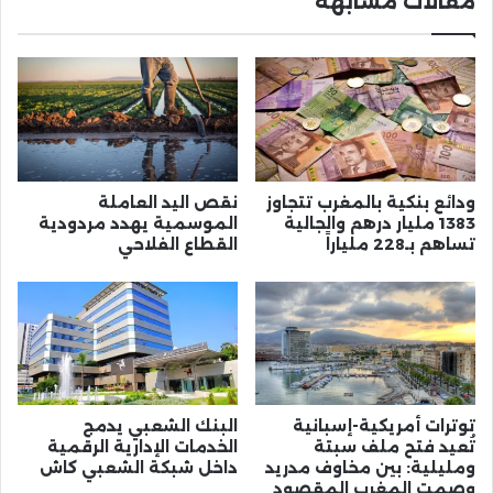
مقالات مشابهة
ودائع بنكية بالمغرب تتجاوز
نقص اليد العاملة
1383 مليار درهم والجالية
الموسمية يهدد مردودية
تساهم بـ228 ملياراً
القطاع الفلاحي
توترات أمريكية-إسبانية
البنك الشعبي يدمج
تُعيد فتح ملف سبتة
الخدمات الإدارية الرقمية
ومليلية: بين مخاوف مدريد
داخل شبكة الشعبي كاش
وصمت المغرب المقصود