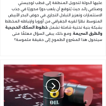
عليها الدولة لتحويل المنطقة إلى قطب لوجيستي
وصناعي رائد، حيث يُتوقع أن يلعب دورًا محوريًا في جذب
الاستثمارات وتعزيز التبادل التجاري في حوض البحر الأبيض
المتوسط، نظرًا لقربه الجغرافي من أوروبا وارتباطه المخطط
بشبكة بنية تحتية شاملة تشمل
خطوط السكك الحديدية
والطرق السريعة
. ومع ذلك، يبقى السؤال معلقًا: متى
سيتحول هذا المشروع الطموح إلى حقيقة ملموسة؟
مع
تجاوز
النفط
75
دولارًا..
هل
يواجه
المغرب