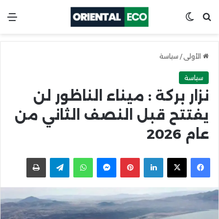
ابحث عن
Switch skin
الق
الأولى
/
سياسة
سياسة
نزار بركة : ميناء الناظور لن
يفتتح قبل النصف الثاني من
عام 2026
X
Facebook
LinkedIn
Pinterest
Messenger
WhatsApp
Telegram
اطبعها