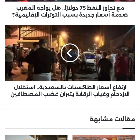
صدمة
أسعار
مع تجاوز النفط 75 دولارًا.. هل يواجه المغرب
جديدة
صدمة أسعار جديدة بسبب التوترات الإقليمية؟
بسبب
التوترات
ارتفاع
الإقليمية؟
أسعار
الطاكسيات
بالسعيدية..
استغلال
الازدحام
وغياب
الرقابة
يثيران
غضب
ارتفاع أسعار الطاكسيات بالسعيدية.. استغلال
المصطافين
الازدحام وغياب الرقابة يثيران غضب المصطافين
مقالات مشابهة