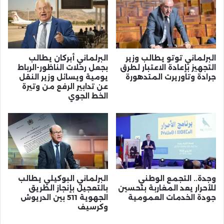
البرلماني توتو يطالب وزير
البرلماني أبركان يطالب
التجهيز بإعادة الاعتبار لطرق
بجعل رحلات الناظور-الرباط
جرادة وتاوريرت المتدهورة
يومية ويسائل وزير النقل
عن تدابير الرفع من وتيرة
الخط الجوي
وجدة.. التجمع الوطني
البرلماني البوكيلي يطالب
للأحرار يعد المغاربة بتحسين
بالتعجيل بإنجاز الطريق
جودة الخدمات العمومية
الجهوية 511 بين الدريوش
وكرسيف