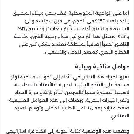
أما على الواجهة المتوسطية، فقد سجل ميناء المضيق
زيادة بلغت 59% في الحجم، في حين سجلت موانئ
الحسيمة والناظور أداء سلبياً بتراجعات تراوحت بين 11%
و31%. ويمثل هذا التراجع في موانئ جهة الشرق، وخاصة
الناظور، تحدياً إضافياً لمنطقة تعتمد بشكل كبير على
القطاع البحري كمصدر للدخل والتشغيل.
عوامل مناخية وبيئية
يعزو الخبراء هذا التباين في الأداء إلى تحولات مناخية تؤثر
مباشرة على النظم البيئية البحرية. فالأصناف السطحية،
لاسيما الصغيرة منها كالسردين، تتأثر بارتفاع حرارة المياه
وتغير التيارات البحرية. ويضاف إلى هذه العوامل الطبيعية
ضغط متزايد بفعل تنامي الطلب الداخلي وتوسع الصيد
الصناعي.
ودفعت هذه الوضعية كتابة الدولة إلى اتخاذ قرار استراتيجي