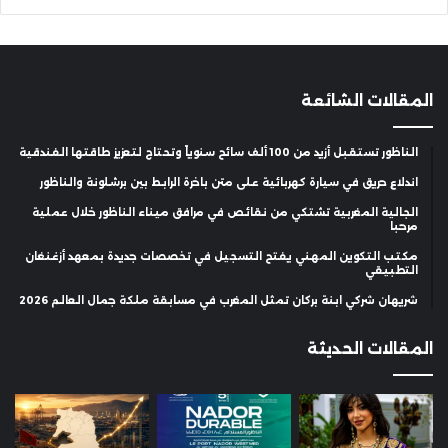
المقالات الشائعة
الناظور تستقبل أزيد من 100 ألف سائح سنوياً وتحتاج لتعزيز طاقتها الفندقية
اندلاع حريق في سيارة كهربائية على متن باخرة الرابط بين برشلونة والناظور
الجالية المغربية تشتكي من نقائص في مرافق ميناء الناظور خلال عملية
مرحبا
مكتب التكوين المهني يفتح التسجيل في تخصصات جديدة بمعهد أزغنغان
التطبيقي
شريهان شركي ابنة بركان تمثل المغرب في مسابقة ملكة جمال العالم 2026
المقالات الحديثة