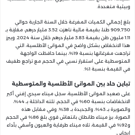
وبيئية متعددة.
بلغ إجمالي الكميات المفرغة خلال السنة الجارية حوالي
909,750 طنا، بقيمة مالية ناهزت 3.52 مليار درهم، مقارنة بـ
1.11 مليون طن بقيمة 3.83 مليار درهم خلال سنة 2024. ويبرز
هذا الانخفاض بشكل واضح في الموانئ الأطلسية، التي
تراجعت مفرغاتها بنسبة 19%، بينما حافظت الواجهة
المتوسطية على استقرار نسبي في الحجم مع تراجع طفيف
في القيمة بنسبة 1%.
تباين حاد بين الموانئ الأطلسية والمتوسطية
على صعيد الموانئ الأطلسية، سجل ميناء سيدي إفني أكبر
الانخفاضات بنسبة 60% في الحجم، تلته الداخلة بـ 44%،
والصويرة بـ 43%، والجديدة بـ 38%. وفي مقابل هذه
الصورة، برز ميناء طانطان بانتعاش قوي بلغ 86% في الحجم
و92% في القيمة، تلاه ميناء طرفاية والعيون وآسفي بأداء
إيجابي.