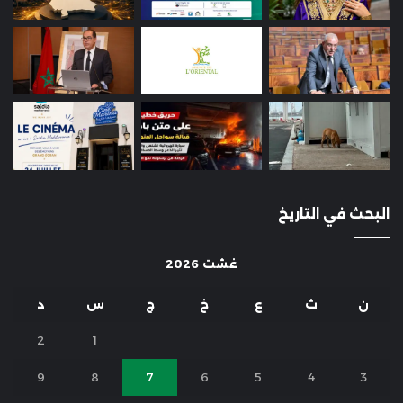
البحث في التاريخ
غشت 2026
ن
ث
ع
خ
ج
س
د
2
1
9
8
7
6
5
4
3