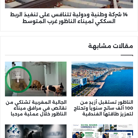
الربط
السككي
لميناء
14 شركة وطنية ودولية تتنافس على تنفيذ الربط
الناظور
السككي لميناء الناظور غرب المتوسط
غرب
المتوسط
مقالات مشابهة
الناظور تستقبل أزيد من
الجالية المغربية تشتكي من
100 ألف سائح سنوياً وتحتاج
نقائص في مرافق ميناء
لتعزيز طاقتها الفندقية
الناظور خلال عملية مرحبا