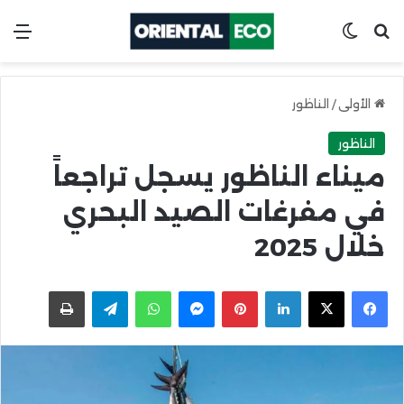
ابحث عن
Switch skin
الق
الأولى
/
الناظور
الناظور
ميناء الناظور يسجل تراجعاً
في مفرغات الصيد البحري
خلال 2025
X
Facebook
LinkedIn
Pinterest
Messenger
WhatsApp
Telegram
اطبعها