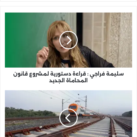
سليمة
فراجي
:
قراءة
دستورية
لمشروع
قانون
المحاماة
الجديد
سليمة فراجي : قراءة دستورية لمشروع قانون
المحاماة الجديد
14
شركة
وطنية
ودولية
تتنافس
على
تنفيذ