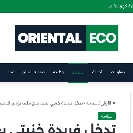
ة كهربائية على متن باخرة الرابط بين برشلونة والناظور
مقاولات
أحداث
وطنية
مغاربة العالم
عقار
سياسة
الأولى
/
سياسة
/
تدخل فريدة خنيتي يعيد فتح ملف توزيع الدعم 
سياسة
تدخل فريدة خنيتي ي