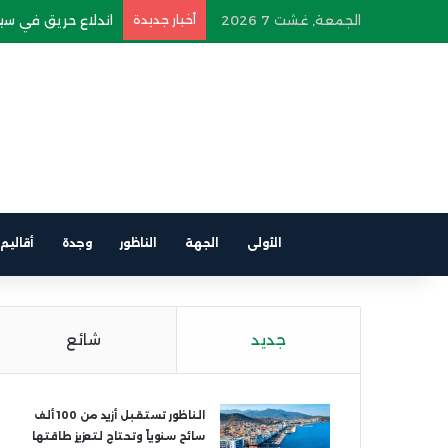
الجمعة, غشت 7 2026
أخبار جديدة
اندلاع حريق في سيار
الأولى
الجهة
الناظور
وجدة
أقاليم
جديد
شائع
الناظور تستقبل أزيد من 100 ألف
سائح سنوياً وتحتاج لتعزيز طاقتها