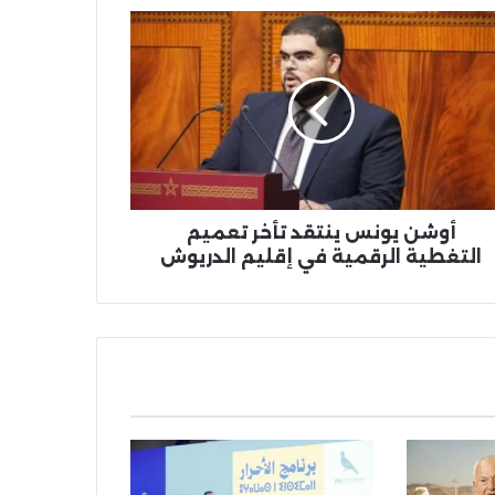
شن
نس
قد
ميم
غطية
قمية
يم
ريوش
أوشن يونس ينتقد تأخر تعميم
التغطية الرقمية في إقليم الدريوش