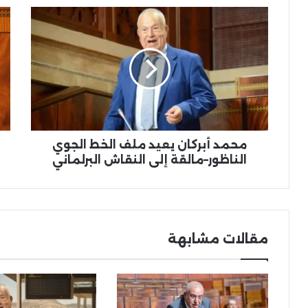
محمد
أو
أبركان
يو
يعيد
ينت
ملف
تأخر
الخط
تع
الجوي
الت
الناظور–
الر
مالقة
في
إلى
إقل
النقاش
الد
محمد أبركان يعيد ملف الخط الجوي
البرلماني
الناظور–مالقة إلى النقاش البرلماني
مقالات مشابهة