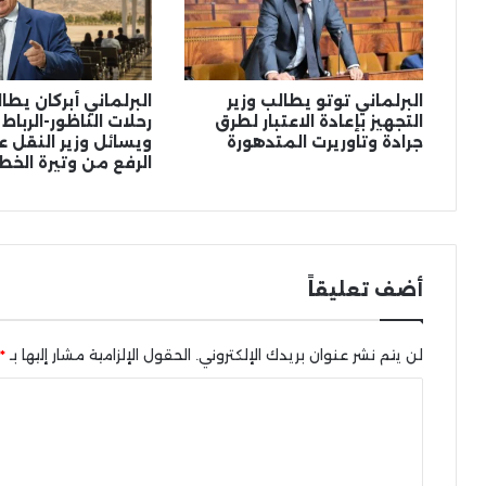
البرلماني توتو يطالب وزير
البرلماني أبركان يط
التجهيز بإعادة الاعتبار لطرق
رحلات الناظور-الرباط
جرادة وتاوريرت المتدهورة
ويسائل وزير النقل عن
الرفع من وتيرة الخط
أضف تعليقاً
لن يتم نشر عنوان بريدك الإلكتروني.
الحقول الإلزامية مشار إليها بـ
*
ا
ل
ت