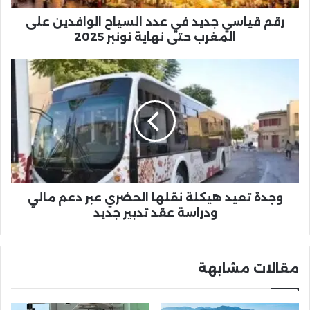
المغرب
حتى
رقم قياسي جديد في عدد السياح الوافدين على
نهاية
المغرب حتى نهاية نونبر 2025
نونبر
2025
وجدة
تعيد
هيكلة
نقلها
الحضري
عبر
دعم
مالي
ودراسة
عقد
وجدة تعيد هيكلة نقلها الحضري عبر دعم مالي
تدبير
ودراسة عقد تدبير جديد
جديد
مقالات مشابهة