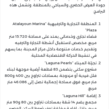
جودة العرض الحضري والسياحي بالمنطقة. وتشمل هذه
البرامج:
المنطقة التجارية والترفيهية “Atalayoun Marina
Plaza”
فضاء تجاري وخدماتي يمتد على مساحة 15.720 متر
مربع، مخصص لاستقبال أنشطة التجارة والترفيه
وتقديم خدمات متنوعة داخل مركز المدينة، بما يسهم
في تنشيط الحركة الاقتصادية المحلية.
تجزئة الميناء “Laguna Pearls”
مشروع سكني يتضمن 83 قطعة أرضية موجهة لبناء
فلل فردية أو مزدوجة، بمساحات تتراوح بين 400 و800
متر مربع، فوق مساحة إجمالية تصل إلى 46.086 متر
مربع.
إقامة “Laguna Hill”
مجمع يضم 14 شقة بمساحات تتراوح بين 80 و90 متر
مربع، داخل إقامة مغلقة توفر شروط السكن العصري