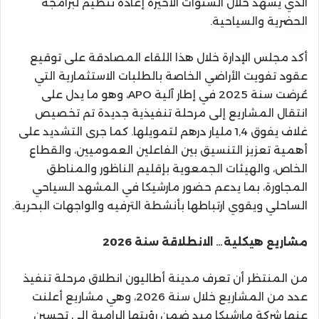
الذي يشهد خلال السنوات الأخيرة إعادة تنظيم لبرامجه
الحضرية والسياحية.
أكد مجلس الإدارة خلال هذا اللقاء المصادقة على توقيع
عقود تفويت الأراضي الخاصة بالطلبات الاستثمارية التي
عُرضت سنة 2025 في إطار آلية APO، وهو ما يدل على
انتقال المشاريع إلى مرحلة تنفيذية جديدة تم تخصيص
غلاف يفوق 1,4 مليار درهم لتمويلها. كما جرى التشديد على
أهمية تعزيز التنسيق بين الفاعلين العموميين، والقطاع
الخاص، والهيئات الجمعوية بإقليم الناظور والمناطق
المجاورة، بما يدعم حضور مارشيكا في المشهد السياحي
الساحلي ويقوي ارتباطها بأنشطة الترفيه والواجهات البحرية.
مشاريع هيكلية… الانطلاقة سنة 2026
من المنتظر أن تعرف مدينة أطاليون انطلاق مرحلة تنفيذ
عدد من المشاريع خلال سنة 2026، وهي مشاريع أعلنت
عنها شركة مارشيكا ميد ضمن رؤيتها الرامية إلى تحسين