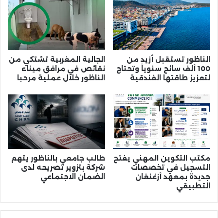
الناظور تستقبل أزيد من
الجالية المغربية تشتكي من
100 ألف سائح سنوياً وتحتاج
نقائص في مرافق ميناء
لتعزيز طاقتها الفندقية
الناظور خلال عملية مرحبا
مكتب التكوين المهني يفتح
طالب جامعي بالناظور يتهم
التسجيل في تخصصات
شركة بتزوير تصريحه لدى
جديدة بمعهد أزغنغان
الضمان الاجتماعي
التطبيقي