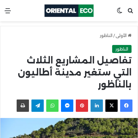
ابحث عن
Switch skin
الق
الأولى
/
الناظور
الناظور
تفاصيل المشاريع الثلاث
التي ستغير مدينة أطاليون
بالناظور
X
Facebook
LinkedIn
Pinterest
Messenger
WhatsApp
Telegram
اطبعها