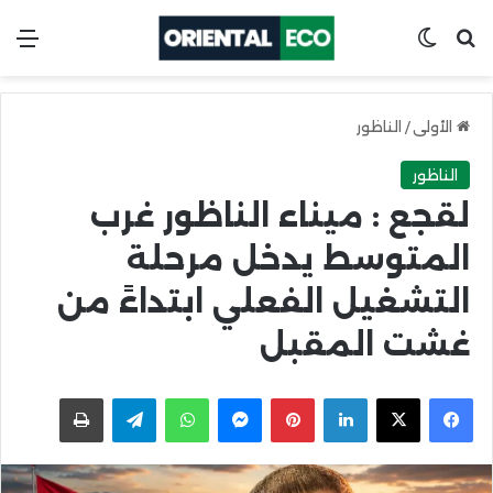
ابحث عن
Switch skin
الق
الأولى
/
الناظور
الناظور
لقجع : ميناء الناظور غرب
المتوسط يدخل مرحلة
التشغيل الفعلي ابتداءً من
غشت المقبل
X
Facebook
LinkedIn
Pinterest
Messenger
WhatsApp
Telegram
اطبعها