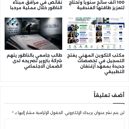
100 ألف سائح سنوياً وتحتاج
نقائص في مرافق ميناء
لتعزيز طاقتها الفندقية
الناظور خلال عملية مرحبا
مكتب التكوين المهني يفتح
طالب جامعي بالناظور يتهم
التسجيل في تخصصات
شركة بتزوير تصريحه لدى
جديدة بمعهد أزغنغان
الضمان الاجتماعي
التطبيقي
أضف تعليقاً
لن يتم نشر عنوان بريدك الإلكتروني.
الحقول الإلزامية مشار إليها بـ
*
ا