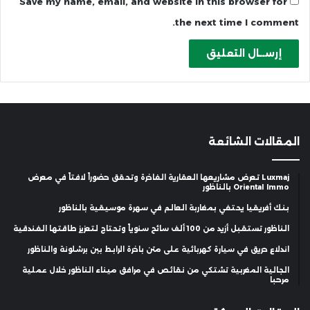
Save my name, email, and website in this browser for
the next time I comment.
المقالات الشائعة
Luxmaj تعرض مشاريعها العقارية الفاخرة وتحقق حضوراً لافتاً في معرض
Oriental Immo بالناظور
بنك أفريقيا يحتفي بمغاربة العالم في سهرة موسيقية بالناظور
الناظور تستقبل أزيد من 100 ألف سائح سنوياً وتحتاج لتعزيز طاقتها الفندقية
اندلاع حريق في سيارة كهربائية على متن باخرة الرابط بين برشلونة والناظور
الجالية المغربية تشتكي من نقائص في مرافق ميناء الناظور خلال عملية
مرحبا