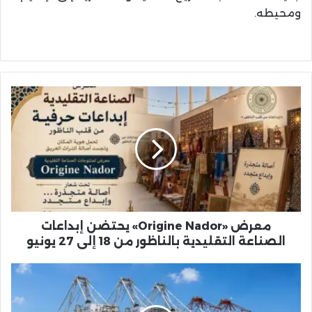
ومحيطه.
معرض
«Origine
Nador»
يحتضن
إبداعات
الصناعة
التقليدية
بالناظور
من
18
معرض «Origine Nador» يحتضن إبداعات
إلى
الصناعة التقليدية بالناظور من 18 إلى 27 يونيو
27
يونيو
الرافعات
الجسرية
الكهربائية