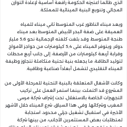
الذي طالما اعتبرته الحكومة رافعة أساسية لإعادة التوازن
المجالي وتنويع البنية المينائية للمملكة.
ويعد ميناء الناظور غرب المتوسط ثاني ميناء للمياه
العميقة على ضفة البحر الأبيض المتوسط بعد ميناء
طنجة المتوسط، وقد بلغت كلفته الإجمالية نحو 5,6 مليار
دولار. ويتوفر الميناء على 5,4 كيلومترات من حواجز الأمواج
وقرابة أربعة كيلومترات من الأرصفة، إلى جانب أربع محطات
لتوليد الطاقة، ما يجعله بنية تحتية متكاملة تتجاوز وظيفة
الميناء التقليدي لتشمل أبعاداً صناعية وطاقية.
وكانت الأشغال المتعلقة بالبنية التحتية للمرحلة الأولى من
المشروع قد اكتملت، بينما استمر العمل على تركيب
التجهيزات الخاصة بالاستغلال، تحت إشراف شركة مرسى
المغرب وشركائها. وفي هذا السياق، شرع الميناء خلال الأشهر
الأخيرة في استقبال تشغيل جزئي محدود، استجابة
لمتطلبات بعض المستثمرين الأجانب، من بينها شركة