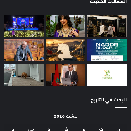
المقالات الحديثة
البحث في التاريخ
غشت 2026
ن
ث
ع
خ
ج
س
د