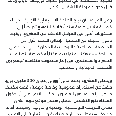
صينية متخصصة في تصنيع شفرات توربينات الرياح، وذلك
قبل دخوله مرحلة التشغيل الكامل.
ومن المرتقب أن تبلغ الطاقة الاستيعابية الأولية للميناء
خمسة ملايين حاوية سنوياً، قابلة للتوسع تدريجياً إلى
مستويات أعلى في المراحل اللاحقة من المشروع. ويرتبط
دخول الميناء حيز التشغيل بإطلاق الشطر الأول من
المنطقة الصناعية واللوجستية المجاورة، التي تمتد على
مساحة 800 هكتار، منها 270 هكتاراً مخصصة للصناعات
الخضراء والمصنعين، في إطار منظومة متكاملة تجمع بين
الأنشطة المينائية والصناعية.
ويحظى المشروع بدعم مالي أوروبي يتجاوز 300 مليون يورو،
فضلاً عن استثمارات عمومية وخاصة مهمة رافقت مختلف
مراحل الإنجاز. ويراهن الفاعلون المؤسساتيون على أن دخول
الميناء طور التشغيل الفعلي سيعزز موقع جهة الشرق
ضمن الخريطة اللوجستية الوطنية والدولية، وسيفتح آفاقاً
جديدة لاستقطاب مشاريع صناعية واستثمارية إلى الإقليم