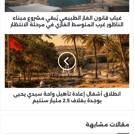
الناظور
غرب
المتوسط
غياب قانون الغاز الطبيعي يُبقي مشروع ميناء
الغازي
الناظور غرب المتوسط الغازي في مرحلة الانتظار
في
مرحلة
انطلاق
الانتظار
أشغال
إعادة
تأهيل
واحة
سيدي
يحيى
بوجدة
بغلاف
2.5
انطلاق أشغال إعادة تأهيل واحة سيدي يحيى
مليار
بوجدة بغلاف 2.5 مليار سنتيم
سنتيم
مقالات مشابهة