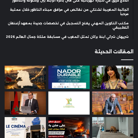
اندلاع حريق في سيارة كهربائية على متن باخرة الرابط بين برشلونة والناظور
الجالية المغربية تشتكي من نقائص في مرافق ميناء الناظور خلال عملية
مرحبا
مكتب التكوين المهني يفتح التسجيل في تخصصات جديدة بمعهد أزغنغان
التطبيقي
شريهان شركي ابنة بركان تمثل المغرب في مسابقة ملكة جمال العالم 2026
المقالات الحديثة