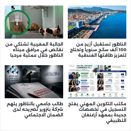
الناظور تستقبل أزيد من
الجالية المغربية تشتكي من
100 ألف سائح سنوياً وتحتاج
نقائص في مرافق ميناء
لتعزيز طاقتها الفندقية
الناظور خلال عملية مرحبا
مكتب التكوين المهني يفتح
طالب جامعي بالناظور يتهم
التسجيل في تخصصات
شركة بتزوير تصريحه لدى
جديدة بمعهد أزغنغان
الضمان الاجتماعي
التطبيقي