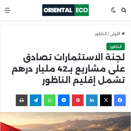
ابحث عن
Switch skin
الق
الأولى
/
الناظور
الناظور
لجنة الاستثمارات تصادق
على مشاريع بـ42 مليار درهم
تشمل إقليم الناظور
X
Facebook
LinkedIn
Pinterest
Messenger
WhatsApp
Telegram
اطبعها