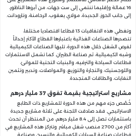
16 عمالة وإقليما تنتمي إلى ست جهات، من أبرزها الناظور،
إلى جانب الحوز، الجديدة، مولاي يعقوب، الرحامنة، وتارودانت.
وتغطي هذه الاتفاقيات 13 قطاعا اقتصاديا مختلفا،
تتصدرها الصناعات الغذائية باعتبارها القطاع الأكثر إحداثاً
لفرص الشغل خلال هذه الدورة، تليها الصناعات الكيميائية
وشبه الكيميائية، ثم صناعة الطيران. كما تشمل الاستثمارات
قطاعات السياحة والترفيه، والبنيات التحتية للموانئ،
واللوجستيك، والتجارة والتوزيع، والمواصلات، وتدبير وتثمين
النفايات، والطاقات المتجددة.
مشاريع استراتيجية بقيمة تفوق 37 مليار درهم
خُصّص جزء مهم من هذه الدورة للمشاريع ذات الطابع
الاستراتيجي. فقد صادقت اللجنة على ثلاثة مشاريع جديدة
باستثمارات تصل إلى 8.4 مليار درهم، من المنتظر أن تحدث
أكثر من 2700 منصب شغل مباشر. وتتركز هذه المشاريع في
قطاعات صناعة السيارات الكهربائية، والنسيج، وصناعة