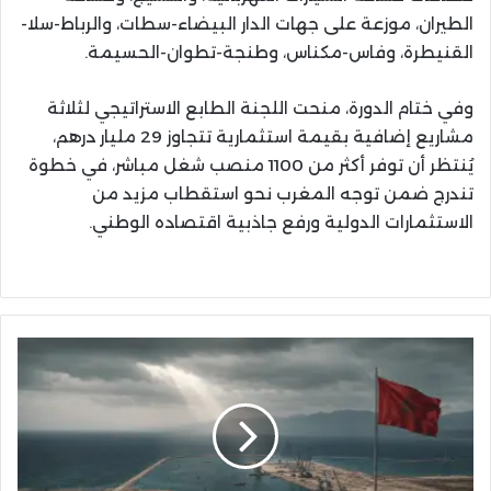
الطيران، موزعة على جهات الدار البيضاء-سطات، والرباط-سلا-
القنيطرة، وفاس-مكناس، وطنجة-تطوان-الحسيمة.
وفي ختام الدورة، منحت اللجنة الطابع الاستراتيجي لثلاثة
مشاريع إضافية بقيمة استثمارية تتجاوز 29 مليار درهم،
يُنتظر أن توفر أكثر من 1100 منصب شغل مباشر، في خطوة
تندرج ضمن توجه المغرب نحو استقطاب مزيد من
الاستثمارات الدولية ورفع جاذبية اقتصاده الوطني.
غياب
قانون
الغاز
الطبيعي
يُبقي
مشروع
ميناء