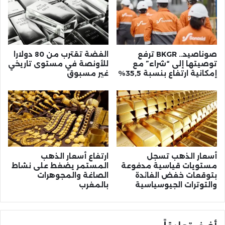
صوناصيد.. BKGR ترفع
الفضة تقترب من 80 دولارا
توصيتها إلى “شراء” مع
للأونصة في مستوى تاريخي
إمكانية ارتفاع بنسبة 35,5%
غير مسبوق
أسعار الذهب تسجل
ارتفاع أسعار الذهب
مستويات قياسية مدفوعة
المستمر يضغط على نشاط
بتوقعات خفض الفائدة
الصاغة والمجوهرات
والتوترات الجيوسياسية
بالمغرب