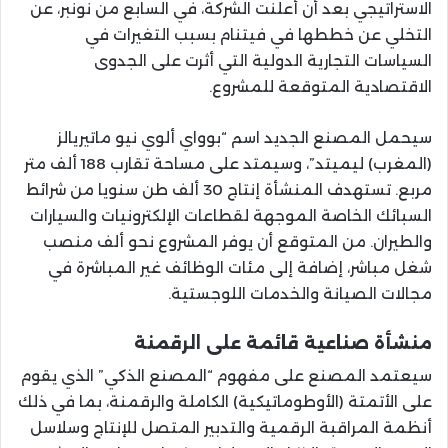
الاستراتيجي بعد أن أعلنت الشركة، في السابع من نونبر، عن
التخلي عن خططها في فيتنام بسبب التغيرات في
السياسات التجارية الدولية التي أثرت على الجدوى
الاقتصادية المتوقعة للمشروع.
سيحمل المصنع الجديد اسم “بوواي ألوي نيو ماتيريالز
(المغرب) ليميتد”، وسيمتد على مساحة تقارب 188 ألف متر
مربع. تستهدف المنشأة إنتاج 30 ألف طن سنويا من شرائط
السبائك الخاصة الموجهة لقطاعات الإلكترونيات والسيارات
والطيران. من المتوقع أن يوفر المشروع نحو ألف منصب
شغل مباشر، إضافة إلى مئات الوظائف غير المباشرة في
مجالات الصيانة والخدمات اللوجستية.
منشأة صناعية قائمة على الرقمنة
سيعتمد المصنع على مفهوم “المصنع الذكي” الذي يقوم
على الأتمتة (الأوطوماتيكية) الكاملة والرقمنة، بما في ذلك
أنظمة المراقبة الرقمية والتدبير المتصل للإنتاج وسلاسل