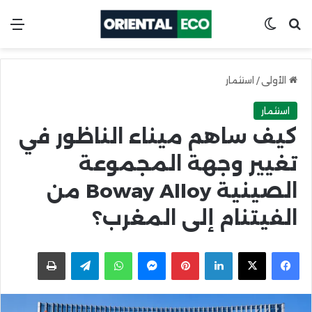
ابحث عن
Switch skin
الق
الأولى
/
استثمار
استثمار
كيف ساهم ميناء الناظور في
تغيير وجهة المجموعة
الصينية Boway Alloy من
الفيتنام إلى المغرب؟
X
Facebook
LinkedIn
Pinterest
Messenger
WhatsApp
Telegram
اطبعها