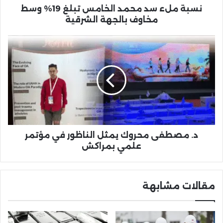
بالجهة
نسبة ملء سد محمد الخامس تبلغ 19% وسط
الشرقية
مخاوف بالجهة الشرقية
د.
مصطفى
محروك
يمثل
الناظور
في
مؤتمر
علمي
بمراكش
د. مصطفى محروك يمثل الناظور في مؤتمر
علمي بمراكش
مقالات مشابهة