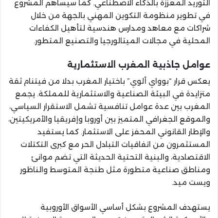
التوريد المعززة بالذكاء الاصطناعي. كما سيساهم المشروع
في تطوير منظومة التكوين المهني بالجهة من خلال
شراكات مع معاهد ومدارس هندسية لتأهيل الكفاءات
المحلية في مجالات الميتالورجيا والتصنيع المتطور.
عوامل جاذبية المغرب الاستثمارية
يعكس قرار “بوواي ألوي” باختيار المغرب بدلا من فيتنام ثقة
متزايدة في البيئة الصناعية والاستثمارية للمملكة. يجمع
المغرب بين عدة عوامل تنافسية تشمل الاستقرار السياسي،
والموقع الجغرافي المتميز بين أوروبا وإفريقيا والأمريكيتين،
والإطار القانوني المحفز على الاستثمار. كما يستفيد
المستثمرون من اتفاقيات التبادل الحر مع كبرى التكتلات
الاقتصادية، والبنية التحتية الحديثة التي تضم موانئ
ومناطق صناعية متطورة مثل طنجة المتوسط والناظور
ويست ميد.
يستهدف المشروع بشكل أساسي الأسواق الأوروبية