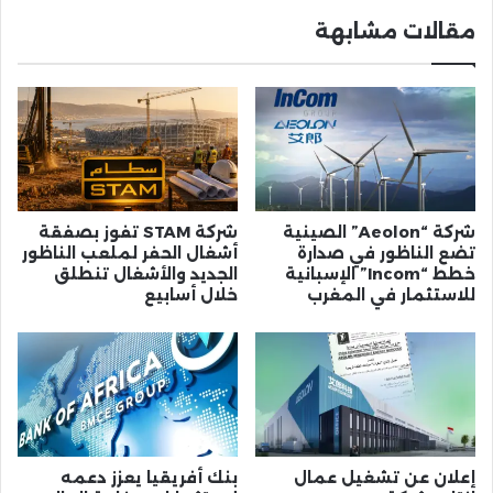
مقالات مشابهة
شركة “Aeolon” الصينية
شركة STAM تفوز بصفقة
تضع الناظور في صدارة
أشغال الحفر لملعب الناظور
خطط “Incom” الإسبانية
الجديد والأشغال تنطلق
للاستثمار في المغرب
خلال أسابيع
إعلان عن تشغيل عمال
بنك أفريقيا يعزز دعمه