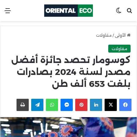
ابحث عن
Switch skin
الق
الأولى
/
مقاولات
مقاولات
كوسومار تحصد جائزة أفضل
مصدر لسنة 2024 بصادرات
بلغت 653 ألف طن
X
Facebook
LinkedIn
Pinterest
Messenger
WhatsApp
Telegram
اطبعها