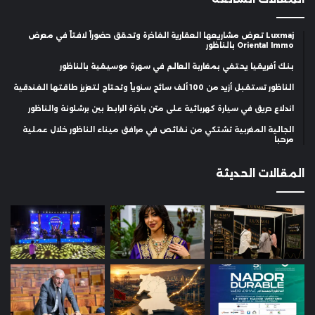
Luxmaj تعرض مشاريعها العقارية الفاخرة وتحقق حضوراً لافتاً في معرض
Oriental Immo بالناظور
بنك أفريقيا يحتفي بمغاربة العالم في سهرة موسيقية بالناظور
الناظور تستقبل أزيد من 100 ألف سائح سنوياً وتحتاج لتعزيز طاقتها الفندقية
اندلاع حريق في سيارة كهربائية على متن باخرة الرابط بين برشلونة والناظور
الجالية المغربية تشتكي من نقائص في مرافق ميناء الناظور خلال عملية
مرحبا
المقالات الحديثة