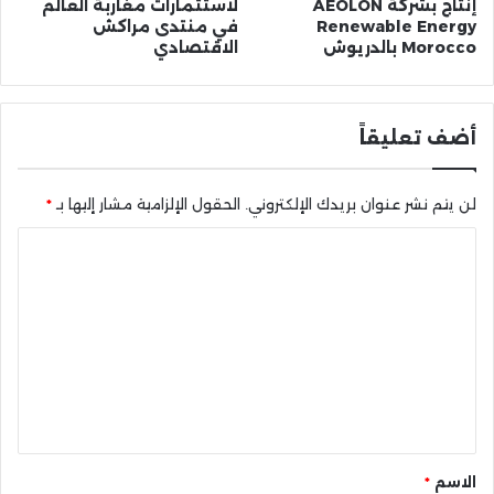
إنتاج بشركة AEOLON
لاستثمارات مغاربة العالم
Renewable Energy
في منتدى مراكش
Morocco بالدريوش
الاقتصادي
أضف تعليقاً
لن يتم نشر عنوان بريدك الإلكتروني.
الحقول الإلزامية مشار إليها بـ
*
ا
ل
ت
ع
ل
ي
ق
*
الاسم
*