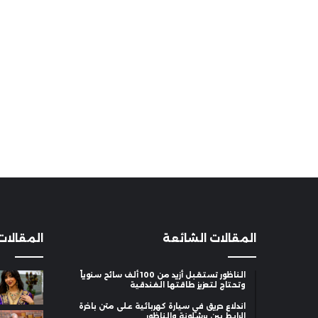
المقالات الشائعة
المقالات
الناظور تستقبل أزيد من 100 ألف سائح سنوياً
وتحتاج لتعزيز طاقتها الفندقية
اندلاع حريق في سيارة كهربائية على متن باخرة
الرابط بين برشلونة والناظور