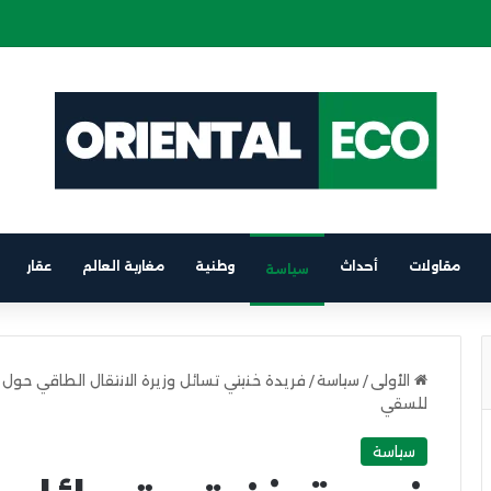
ة كهربائية على متن باخرة الرابط بين برشلونة والناظور
مقاولات
أحداث
وطنية
مغاربة العالم
عقار
سياسة
الأولى
/
سياسة
/
فريدة خنيتي تسائل وزيرة الانتقال الطاقي حو
للسقي
سياسة