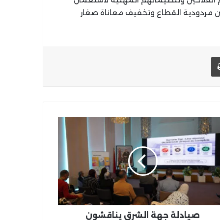
 مردودية القطاع وتخفيف معاناة صغار
يد الإلكتروني
اطبعها
دلة
ة
رق
اقشون
تقبل
هنة
يوم
يدلاني"
ناظور
صيادلة جهة الشرق يناقشون