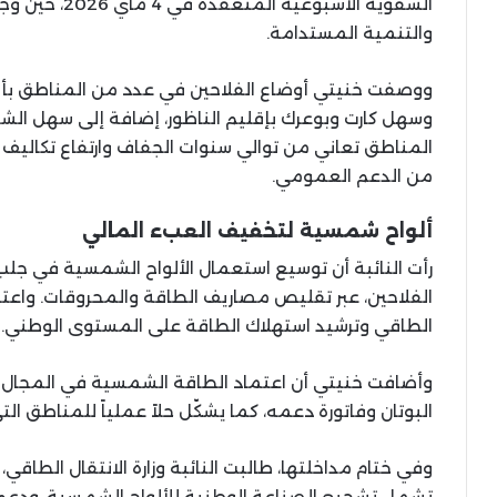
الشفوية الأسبوع
والتنمية المستدامة.
ووصفت خنيتي أوضاع الفلاحين في عدد من المناطق بأنه
وسهل كارت وبوعرك بإقليم الناظور، إضافة إلى سهل الشوي
المناطق تعاني من توالي سنوات الجفاف وارتفاع تكاليف ا
من الدعم العمومي.
ألواح شمسية لتخفيف العبء المالي
رأت النائبة أن توسيع استعمال الألواح الشمسية في ج
الفلاحين، عبر تقليص مصاريف الطاقة والمحروقات. واعتب
الطاقي وترشيد استهلاك الطاقة على المستوى الوطني.
وأضافت خنيتي أن اعتماد الطاقة الشمسية في المجال 
البوتان وفاتورة دعمه، كما يشكّل حلاً عملياً للمناطق ا
وفي ختام مداخلتها، طالبت النائبة وزارة الانتقال الطاقي، 
تشمل تشجيع الصناعة الوطنية للألواح الشمسية، ودعم 