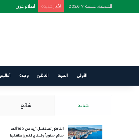
الجمعة, غشت 7 2026
أخبار جديدة
اندلاع حريق في سيار
الأولى
الجهة
الناظور
وجدة
أقاليم
جديد
شائع
الناظور تستقبل أزيد من 100 ألف
سائح سنوياً وتحتاج لتعزيز طاقتها