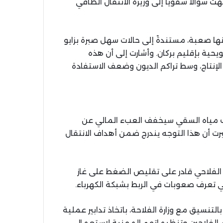
ية المنعقدة في 4 ماي 2026، حين وجّهت سؤالاً شفوياً إلى وزيرة الانتقال الطاقي
ا صعبة، مستندةً إلى حالات سهل صبرة بزايو
حية بإقليم بركان. وأشارت إلى أن هذه
لإنتاج، وسط تراكم الديون وضعف الاستفادة
لب مياه السقي سيخفف العبء المالي عن
رت أن هذا التوجه يندرج ضمن أهداف الانتقال
الفلاحي قادر على تقليص الضغط على غاز
لتي تعرف صعوبات في الربط بشبكة الكهرباء.
بالتنسيق مع وزارة الفلاحة، باتخاذ تدابير عملية
الفلاحين وتنظيماتهم المهنية لاستعمال