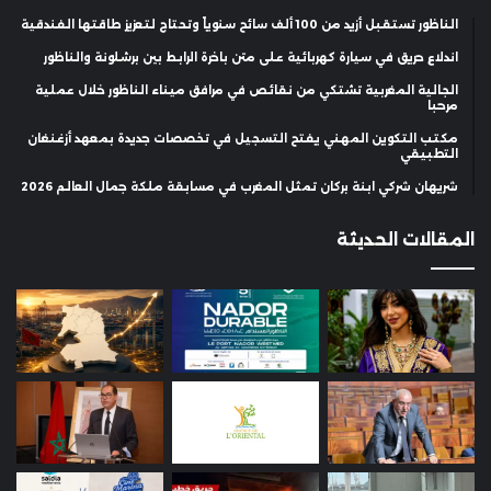
الناظور تستقبل أزيد من 100 ألف سائح سنوياً وتحتاج لتعزيز طاقتها الفندقية
اندلاع حريق في سيارة كهربائية على متن باخرة الرابط بين برشلونة والناظور
الجالية المغربية تشتكي من نقائص في مرافق ميناء الناظور خلال عملية
مرحبا
مكتب التكوين المهني يفتح التسجيل في تخصصات جديدة بمعهد أزغنغان
التطبيقي
شريهان شركي ابنة بركان تمثل المغرب في مسابقة ملكة جمال العالم 2026
المقالات الحديثة