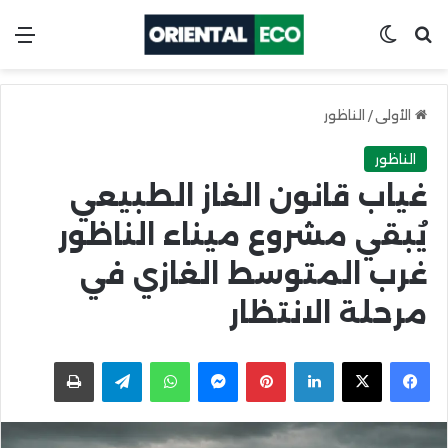
ابحث عن
Switch skin
الق
الأولى
/
الناظور
الناظور
غياب قانون الغاز الطبيعي
يُبقي مشروع ميناء الناظور
غرب المتوسط الغازي في
مرحلة الانتظار
X
Facebook
LinkedIn
Pinterest
Messenger
WhatsApp
Telegram
اطبعها