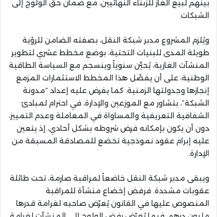
بينهم لبيع الغاز للزبناء النهائيين، مع ضمان حق الولوج إلى
الشبكات.
ويُلزم المشروع مدبر شبكة النقل، بصفته الضامن للرؤية
طويلة المدى للبنيات التحتية، بوضع مخطط عشري لتطوير
المنشآت الغازية، يُحيَّن سنوياً وينسجم مع السياسة الطاقية
الوطنية، على أن يفصّل هذا المخطط الاستثمارات المزمع
إنجازها وجدولتها الزمنية. كما يفرض عليه إعداد “مدونة
الشبكة”، بتشاور مع الموزعين والإدارة، في احترام لمبادئ
الشفافية التعريفية والمساواة في المعاملة وعدم التمييز،
دون أن يكون بإمكانه فرض شروطه بشكل أحادي، إذ يتعين
عليه إبرام عقود نموذجية تخضع للمصادقة المسبقة من
الإدارة.
ويبقى مدبر شبكة النقل خاضعاً لمراقبة صارمة، تحت طائلة
عقوبات مشددة. فرفض إخضاع منشأة للمراقبة
المنصوص عليها في القانون يُعرّض صاحبه لغرامة قدرها
مليون درهم، فيما يُعرّض رفض الولوج إلى المنشآت لغرامة