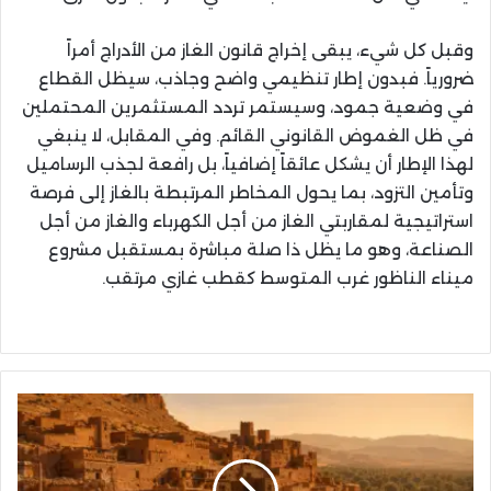
وقبل كل شيء، يبقى إخراج قانون الغاز من الأدراج أمراً
ضرورياً. فبدون إطار تنظيمي واضح وجاذب، سيظل القطاع
في وضعية جمود، وسيستمر تردد المستثمرين المحتملين
في ظل الغموض القانوني القائم. وفي المقابل، لا ينبغي
لهذا الإطار أن يشكل عائقاً إضافياً، بل رافعة لجذب الرساميل
وتأمين التزود، بما يحول المخاطر المرتبطة بالغاز إلى فرصة
استراتيجية لمقاربتي الغاز من أجل الكهرباء والغاز من أجل
الصناعة، وهو ما يظل ذا صلة مباشرة بمستقبل مشروع
ميناء الناظور غرب المتوسط كقطب غازي مرتقب.
برنامج
وطني
بـ2,5
مليار