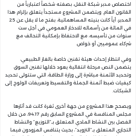
اختصاص مدبر شبكة النقل، بصفته شخصاً اعتبارياً من
القانون العام. ويتضمن المشروع مستجداً يتعلق بإلزام هذا
المدبر، أياً كانت بنيته المساهماتية، بفتح ما لا يقل عن 25
في المائة من رأسماله للادخار العمومي في أجل ست
سنوات من تأسيسه، مع الاحتفاظ بإمكانية التحالف مع
شركاء عموميين أو خواص.
وفي انتظار إحداث هيئة تقنين خاصة بالغاز الطبيعي،
يتضمن النص مرحلة انتقالية يعود خلالها تقنين السوق
وتحديد الأثمنة مباشرة إلى وزارة الطاقة، التي ستتولى تحديد
كيفيات ضبط أثمنة الجملة والتقسيط وتعريفات الولوج إلى
الشبكات.
ويصحح هذا المشروع من جهة أخرى ثغرة كانت قد أثارها
مجلس المنافسة في المشروع السابق رقم 94.17، من خلال
الفصل بين النشاط المادي المتعلق بـ”التوزيع” والنشاط
التجاري المتعلق بـ”التزويد”، بحيث يتنافس المزودون فيما