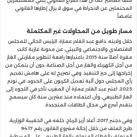
ملف السامير. كما أن هذا الفراغ القانوني يثني المستثمرين
المحتملين عن الانخراط في سوق لا يزال إطارها القانوني
غامضاً.
مسار طويل من المحاولات غير المكتملة
خلال ولايته، دافع عبد القادر عمارة، الرئيس الحالي للمجلس
الاقتصادي والاجتماعي والبيئي، عن مدونة غازية كانت
مقررة أصلاً سنة 2015، باعتبارها رافعة لتطوير مقاربتي الغاز
من أجل الكهرباء والغاز من أجل الصناعة، دون أن يتمكن من
إخراجها إلى حيز التنفيذ. وفي تصريح له على هامش تقديم
رأي المجلس حول آلية تعديل الكربون على الحدود، في نونبر
2025، اعتبر عبد القادر عمارة أن المغرب تأخر في اللجوء إلى
الغاز الطبيعي، وأن اعتماده منذ عشرين سنة كان سيسمح
بتقدم أسرع في مجال الطاقات المتجددة.
وفي دجنبر 2017، أعاد أزيز الرباح، خلفه في الحقيبة الوزارية،
طرح الملف من خلال إحالة مشروع القانون رقم 94.17
المتعلق بالقطاع المتعلق بالغاز الطبيعي على المسطرة