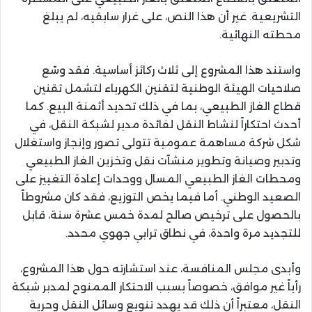
التشريعية. غير أن هذا النص، على غرار سابقيه، لم يبلغ
محطته النهائية.
واستند هذا المشروع إلى ثلاث ركائز أساسية. فقد وسّع
صلاحيات الهيئة الوطنية لتقنين الكهرباء لتشمل تقنين
قطاع الغاز الطبيعي، بما في ذلك تحديد أثمنة البيع. كما
أحدث احتكاراً لنشاط النقل لفائدة مدبر لشبكة النقل، في
شكل شركة مساهمة عمومية تتولى تصور وإنجاز واستغلال
وتدبير وصيانة وتطوير منشآت نقل وتخزين الغاز الطبيعي
ومحطات الغاز الطبيعي المسال ووحدات إعادة التغييز على
الصعيد الوطني. أما فيما يخص التوزيع، فقد كان مشروطاً
بالحصول على ترخيص صالح لمدة خمس عشرة سنة، قابل
للتجديد مرة واحدة، في نطاق ترابي جهوي محدد.
وأبدى مجلس المنافسة، عند استشارته حول هذا المشروع،
رأياً غير موافق، خصوصاً بسبب الاحتكار الممنوح لمدبر شبكة
النقل، معتبراً أن ذلك قد يهدد تنويع وسائل النقل وحرية