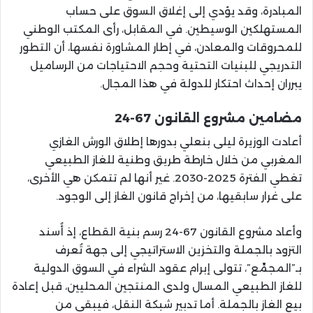
المبادرة، وقد يؤدي إلى إغلاق السوق على حساب
المستهلكين الوسيطين. في المقابل، رأى المكتب الوطني
للمحروقات والمعادن، في إطار المشاورة نفسها، أن التطور
التدريجي للبنيات التحتية وحجم الاحتياجات من الرساميل
يبرران إحداث احتكار للدولة في هذا المجال.
مضامين مشروع القانون 67-24
أعادت الوزيرة ليلى بنعلي بدورها إطلاق الورش الغازي
المغربي من خلال خارطة طريق وطنية للغاز الطبيعي
تغطي الفترة 2025-2030. غير أنها لم تتمكن هي الأخرى،
على غرار سابقيها، من إخراج قانون الغاز إلى الوجود.
وأعاد مشروع القانون 67-24 رسم بنية القطاع، إذ أُسند
التزود بالجملة والتخزين الاستراتيجي إلى جهة تُعرف
بـ”المجمِّع”، تتولى إبرام عقود الشراء في السوق الدولية
للغاز الطبيعي المسال ولدى المنتجين المحليين، قبل إعادة
بيع الغاز بالجملة. أما تدبير شبكة النقل، فيبقى من