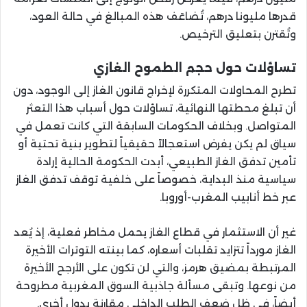
قدرها مليونا درهم، تُضاعَف هذه المبالغ في حالة العود،
وتُقترن بتعليق الترخيص.
تساؤلات حول حجم الطموح الغازي
تطرح المحاولات المتكررة لإخراج قانون الغاز إلى الوجود، دون
أن تبلغ محطتها النهائية، تساؤلات حول أسباب هذا التعثر
المتواصل. وبخلاف الحكومات السابقة التي كانت تعمل في
سياق لم يكن يفرض استعجالاً حقيقياً لتطوير بنية تحتية أو
تأمين تدفق الغاز الطبيعي، أبدت الحكومة الحالية إرادة
سياسية منذ البداية، خصوصاً على خلفية توقف تدفق الغاز
عبر خط أنابيب المغرب-أوروبا.
غير أن الاستثمار في قطاع الغاز يحمل مخاطر فعلية، إذ يُعد
الغاز مورداً تتزايد تقلبات أسعاره، كما بينته التوترات الأخيرة
المرتبطة بمضيق هرمز، والتي لن تكون على الأرجح الأخيرة
من نوعها. وتبقى مسألة جاذبية السوق المغربية مطروحة
أيضاً، في ظل ضعف الطلب الداخلي مقارنة بدول أخرى.