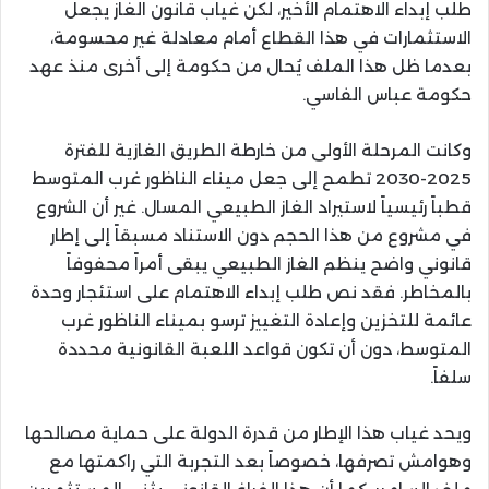
طلب إبداء الاهتمام الأخير، لكن غياب قانون الغاز يجعل
الاستثمارات في هذا القطاع أمام معادلة غير محسومة،
بعدما ظل هذا الملف يُحال من حكومة إلى أخرى منذ عهد
حكومة عباس الفاسي.
وكانت المرحلة الأولى من خارطة الطريق الغازية للفترة
2025-2030 تطمح إلى جعل ميناء الناظور غرب المتوسط
قطباً رئيسياً لاستيراد الغاز الطبيعي المسال. غير أن الشروع
في مشروع من هذا الحجم دون الاستناد مسبقاً إلى إطار
قانوني واضح ينظم الغاز الطبيعي يبقى أمراً محفوفاً
بالمخاطر. فقد نص طلب إبداء الاهتمام على استئجار وحدة
عائمة للتخزين وإعادة التغييز ترسو بميناء الناظور غرب
المتوسط، دون أن تكون قواعد اللعبة القانونية محددة
سلفاً.
ويحد غياب هذا الإطار من قدرة الدولة على حماية مصالحها
وهوامش تصرفها، خصوصاً بعد التجربة التي راكمتها مع