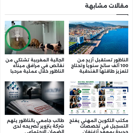
مقالات مشابهة
الناظور تستقبل أزيد من
الجالية المغربية تشتكي من
100 ألف سائح سنوياً وتحتاج
نقائص في مرافق ميناء
لتعزيز طاقتها الفندقية
الناظور خلال عملية مرحبا
مكتب التكوين المهني يفتح
طالب جامعي بالناظور يتهم
التسجيل في تخصصات
شركة بتزوير تصريحه لدى
جديدة بمعهد أزغنغان
الضمان الاجتماعي